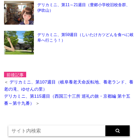
デリカミニ、第11～21週目（豊郷小学校旧校舎群、
伊吹山）
デリカミニ、第59週目（しいたけカツどんを食べに岐
阜へ行こう！）
前後記事
＜
デリカミニ、第107週目（岐阜養老天命反転地、養老ランド、養
老の滝、ゆせんの里）
デリカミニ、第115週目（西国三十三所 巡礼の旅・京都編 第十五
番～第十九番）
＞