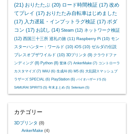
(21)
おりたたぶ
(20)
ロード時間検証
(17)
改め
てプレイ
(17)
おりたたみ自転車はじめました
(17)
入力遅延・インプットラグ検証
(17)
ボダ
コン
(17)
お試し
(14)
Steam
(12)
ネットワーク検証
(12)
西国三十三所 巡礼の旅
(11)
Raspberry Pi
(10)
モン
スターハンター：ワールド
(10)
iOS
(10)
ゼルダの伝説
ブレスオブザワイルド
(10)
3Dプリンタ
(9)
クラウドファ
ンディング
(8)
Python
(8)
筐体
(7)
AnkerMake
(7)
コントローラ
カスタマイズ
(7)
WiiU
(6)
生成AI
(6)
M5
(6)
大乱闘スマッシュブ
ラザーズ SPECIAL
(6)
PlayStation
(6)
バイオハザード5
(5)
SAMURAI SPIRITS
(5)
年末まとめ
(5)
Selenium
(5)
カテゴリー
3Dプリンタ
(8)
AnkerMake
(4)