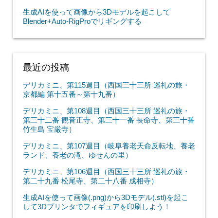
生成AIを使って画像から3Dモデルを起こして
Blender+Auto-RigProでリギングする
最近の投稿
デリカミニ、第115週目（西国三十三所 巡礼の旅・
京都編 第十五番～第十九番）
デリカミニ、第108週目（西国三十三所 巡礼の旅・
第三十二番 観音正寺、第三十一番 長命寺、第三十番
竹生島 宝厳寺）
デリカミニ、第107週目（岐阜養老天命反転地、養老
ランド、養老の滝、ゆせんの里）
デリカミニ、第106週目（西国三十三所 巡礼の旅・
第二十九番 松尾寺、第二十八番 成相寺）
生成AIを使って画像(.png)から3Dモデル(.stl)を起こ
して3Dプリンタでフィギュアを印刷しよう！