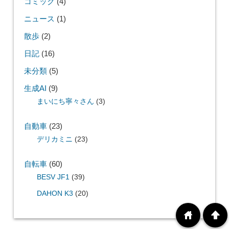
コミック
(4)
ニュース
(1)
散歩
(2)
日記
(16)
未分類
(5)
生成AI
(9)
まいにち寧々さん
(3)
自動車
(23)
デリカミニ
(23)
自転車
(60)
BESV JF1
(39)
DAHON K3
(20)
home
arrowup