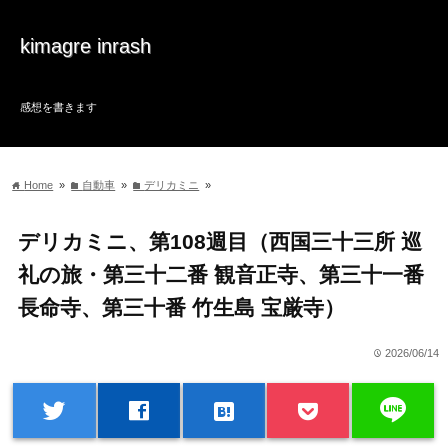
kimagre inrash
感想を書きます
Home
»
自動車
»
デリカミニ
»
home
folder
folder
デリカミニ、第108週目（西国三十三所 巡
礼の旅・第三十二番 観音正寺、第三十一番
長命寺、第三十番 竹生島 宝厳寺）
2026/06/14
time
line
twitter
facebook
hatenabookmark