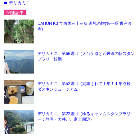
デリカミニ
folder
関連記事
DAHON K3 で西国三十三所 巡礼の旅(第一番 青岸渡
寺)
デリカミニ、第66週目（大台ケ原と近畿道の駅スタン
プラリー始動）
デリカミニ、第52週目（納車されて１年！１年点検、
ダスキンミュージアム）
デリカミニ、第22週目（ゆるキャン△スタンプラリ
ー：静岡・大井川、富士周辺）