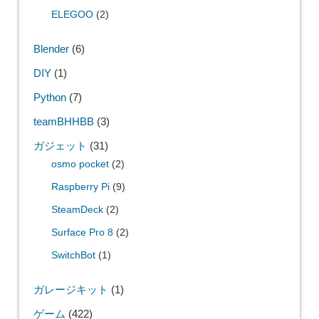
ELEGOO
(2)
Blender
(6)
DIY
(1)
Python
(7)
teamBHHBB
(3)
ガジェット
(31)
osmo pocket
(2)
Raspberry Pi
(9)
SteamDeck
(2)
Surface Pro 8
(2)
SwitchBot
(1)
ガレージキット
(1)
ゲーム
(422)