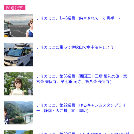
10000km超えました！
0
タグ・カテゴリ
デリカミニ
西国三十三所 巡礼の旅
tag
tag
デリカミニ
folder
関連記事
デリカミニ、1～6週目（納車されて一ヶ月半！）