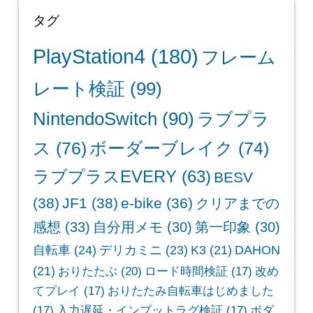
第三十二番 観音正寺、第三十一番 長命寺、第三十番
竹生島 宝厳寺）
デリカミニ、第107週目（岐阜養老天命反転地、養老
ランド、養老の滝、ゆせんの里）
デリカミニ、第106週目（西国三十三所 巡礼の旅・
第二十九番 松尾寺、第二十八番 成相寺）
生成AIを使って画像(.png)から3Dモデル(.stl)を起こ
して3Dプリンタでフィギュアを印刷しよう！
今年遊んだゲームとベストゲーム 2025
kimagre inrash 2025 まとめ
タグ
PlayStation4
(180)
フレーム
レート検証
(99)