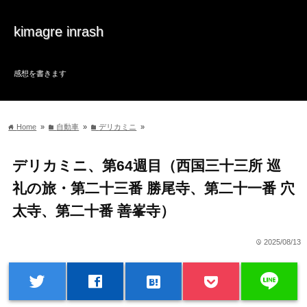
kimagre inrash
感想を書きます
Home
»
自動車
»
デリカミニ
»
home
folder
folder
デリカミニ、第64週目（西国三十三所 巡
礼の旅・第二十三番 勝尾寺、第二十一番 穴
太寺、第二十番 善峯寺）
2025/08/13
time
line
twitter
facebook
hatenabookmark