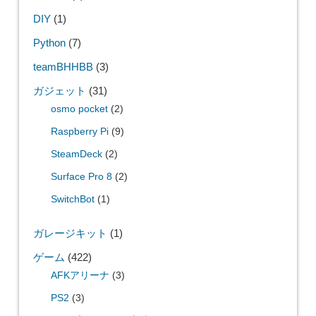
カスタマイズ
(7)
WiiU
(6)
生成AI
(6)
M5
(6)
大乱闘スマッシュブ
ラザーズ SPECIAL
(6)
PlayStation
(6)
バイオハザード5
(5)
SAMURAI SPIRITS
(5)
年末まとめ
(5)
Selenium
(5)
カテゴリー
3Dプリンタ
(8)
AnkerMake
(4)
ELEGOO
(2)
Blender
(6)
DIY
(1)
Python
(7)
teamBHHBB
(3)
ガジェット
(31)