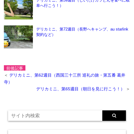
デリカミニに乗って伊吹山で車中泊をしよう！
デリカミニ、第56週目（西国三十三所 巡礼の旅・第
六番 壺阪寺、第七番 岡寺、第八番 長谷寺）
デリカミニ、第22週目（ゆるキャン△スタンプラリ
ー：静岡・大井川、富士周辺）
デリカミニ、第59週目（しいたけカツどんを食べに岐
阜へ行こう！）
デリカミニ、第72週目（長野へキャンプ、au starlink
契約など）