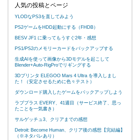
前後記事
＜
デリカミニ、第62週目（西国三十三所 巡礼の旅・第五番 葛井
寺）
デリカミニ、第65週目（朝日を見に行こう！）
＞
人気の投稿とページ
YLODなPS3を直してみよう
PS2ゲームをHDD起動にする（FHDB）
BESV JF1 に乗ってもうすぐ2年・感想