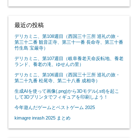
PS1/PS2のメモリーカードをバックアップする
生成AIを使って画像から3Dモデルを起こして
Blender+Auto-RigProでリギングする
3Dプリンタ ELEGOO Mars 4 Ultra を導入しまし
た！（安定させるために色々テスト）
ダウンロード購入したゲームをバックアップしよう
ラブプラス EVERY、41週目（サービス終了、思っ
たことを一気書き）
サルゲッチュ3、クリアまでの感想
Detroit: Become Human、クリア後の感想【完結編】
（※ネタバレあり）
最近の投稿
デリカミニ、第108週目（西国三十三所 巡礼の旅・