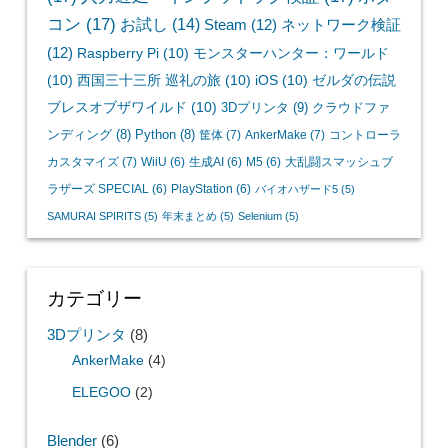
NintendoSwitch
(90)
ラブプラ
ス
(76)
ボーダーブレイク
(74)
ラブプラスEVERY
(63)
BESV
(38)
JF1
(38)
e-bike
(36)
クリアまでの
感想
(33)
自分用メモ
(30)
第一印象
(30)
自転車
(24)
デリカミニ
(23)
K3
(21)
DAHON
(21)
おりたたぶ
(20)
ロード時間検証
(17)
改め
てプレイ
(17)
おりたたみ自転車はじめました
(17)
入力遅延・インプットラグ検証
(17)
ボダ
コン
(17)
お試し
(14)
Steam
(12)
ネットワーク検証
(12)
Raspberry Pi
(10)
モンスターハンター：ワールド
(10)
西国三十三所 巡礼の旅
(10)
iOS
(10)
ゼルダの伝説
ブレスオブザワイルド
(10)
3Dプリンタ
(9)
クラウドファ
ンディング
(8)
Python
(8)
筐体
(7)
AnkerMake
(7)
コントローラ