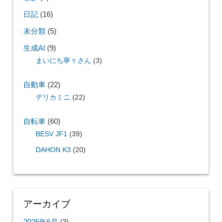
ラブプラスEVERY
(64)
ロード時間検証
(16)
今年遊んだゲーム
(2)
今月遊んだゲーム
(1)
入力遅延・インプットラグ検証
(17)
改めてプレイ
(23)
コミック
(4)
ニュース
(1)
散歩
(2)
日記
(16)
未分類
(5)
生成AI
(9)
まいにち寧々さん
(3)