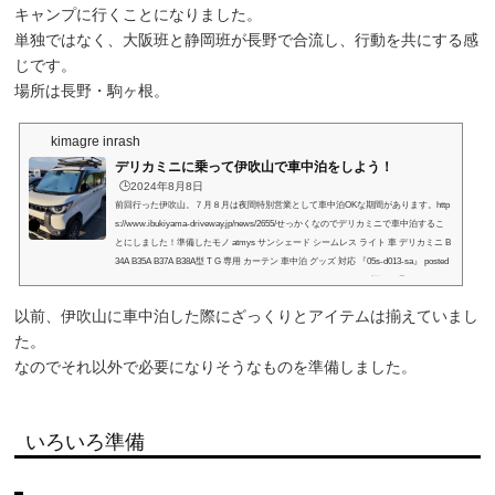
キャンプに行くことになりました。
単独ではなく、大阪班と静岡班が長野で合流し、行動を共にする感
じです。
場所は長野・駒ヶ根。
kimagre inrash
デリカミニに乗って伊吹山で車中泊をしよう！
🕒️2024年8月8日
前回行った伊吹山。７月８月は夜間特別営業として車中泊OKな期間があります。http
s://www.ibukiyama-driveway.jp/news/2655/せっかくなのでデリカミニで車中泊するこ
とにしました！準備したモノ atmys サンシェード シームレス ライト 車 デリカミニ B
34A B35A B37A B38A型 T G 専用 カーテン 車中泊 グッズ 対応 『05s-d013-sa』 posted
with AmaQuick at 2024.08.08 atmysatmys ()￥7,900 Amazon.co.jpで詳細を見る これと
同じものを楽天で購入。サイズがピッタ...
以前、伊吹山に車中泊した際にざっくりとアイテムは揃えていまし
た。
なのでそれ以外で必要になりそうなものを準備しました。
いろいろ準備