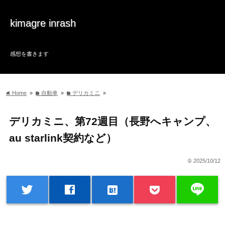
kimagre inrash
感想を書きます
Home
»
自動車
»
デリカミニ
»
home
folder
folder
デリカミニ、第72週目（長野へキャンプ、
au starlink契約など）
2025/10/12
time
line
twitter
facebook
hatenabookmark