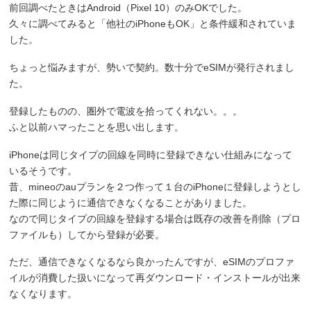
前回調べたときはAndroid（Pixel 10）のみOKでした。
久々に調べてみると「他社のiPhoneもOK」と条件緩和されていま
した。
ちょっと悩みますが、勢いで契約。数十分でeSIMが発行されまし
た。
登録したものの、圏外で電波を拾ってくれない。。。
ふと以前ハマったことを思い出します。
iPhoneは同じタイプの回線を同時に登録できない仕組みになって
いるそうです。
昔、mineoのauプランを２つ作って１台のiPhoneに登録しようとし
た際に同じように通信できなくなることがありました。
なので同じタイプの回線を登録する場合は既存の改善を削除（プロ
ファイルも）してから登録が必要。
ただ、通信できなくなるなら良かったんですが、eSIMのプロファ
イルが消費した扱いになって再ダウンロード・インストールが出来
なくなります。