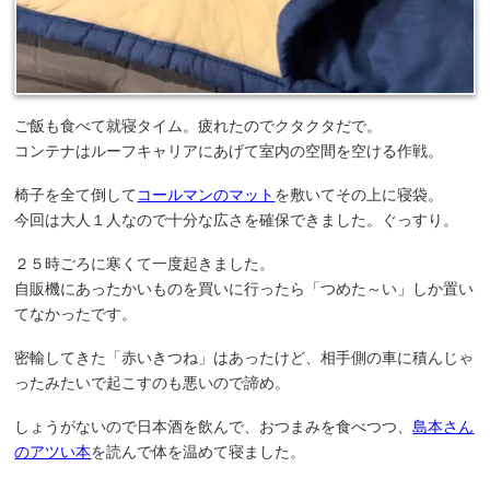
ご飯も食べて就寝タイム。疲れたのでクタクタだで。
コンテナはルーフキャリアにあげて室内の空間を空ける作戦。
椅子を全て倒して
コールマンのマット
を敷いてその上に寝袋。
今回は大人１人なので十分な広さを確保できました。ぐっすり。
２５時ごろに寒くて一度起きました。
自販機にあったかいものを買いに行ったら「つめた～い」しか置い
てなかったです。
密輸してきた「赤いきつね」はあったけど、相手側の車に積んじゃ
ったみたいで起こすのも悪いので諦め。
しょうがないので日本酒を飲んで、おつまみを食べつつ、
島本さん
のアツい本
を読んで体を温めて寝ました。