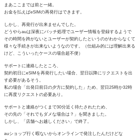
まあここまでは前と一緒。
お金を払えばeSIMの再発行はできます。
しかし、再発行が出来ませんでした。
どうやらauは深夜にバッチ処理でユーザー情報を登録するようで
その時間を跨がないとユーザーが契約したというのがわからなくて
様々な手続きが出来ないようなのです。（仕組み的には理解出来る
けど、こういったケースの場合超不便）
サポートに連絡したところ、
契約初日にeSIMを再発行したい場合、翌日以降にリクエストを出
す必要があるそう。
私の場合「出発日前日の夕方に契約した」ため、翌日25時か32時
に再度リクエストの必要あり。
サポートと連絡がつくまで30分近く待たされたため、
その先の「それでもダメな場合は？」を聞きました。
しかし、「店舗へお越しください」で終了。
auショップ行く暇ないからオンラインで発注したんだけどな