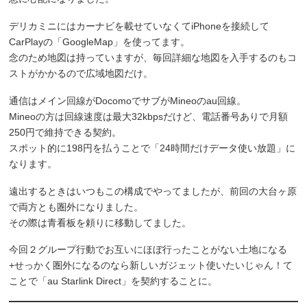
デリカミニにはカーナビを載せていなくてiPhoneを接続して
CarPlayの「GoogleMap」を使ってます。
念のため地図は持っていますが、毎回詳細な地図を入手するのもコ
ストがかかるので広域地図だけ。
通信はメイン回線がDocomoでサブがMineoのau回線。
Mineoの方は回線速度は最大32kbpsだけど、電話番号ありで月額
250円で維持できる契約。
スポット的に198円を払うことで「24時間だけデータ使い放題」に
なります。
遠出するときはいつもこの構成でやってましたが、前回の大台ヶ原
で両方とも圏外になりました。
その際は青看板を頼りに移動してました。
今回２グループ行動でお互いにほぼ行ったことがない土地になる
+せっかく圏外になるのなら新しいガジェット使いたいじゃん！て
ことで「au Starlink Direct」を契約することに。