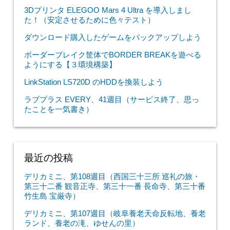
3Dプリンタ ELEGOO Mars 4 Ultra を導入しまし
た！（安定させるために色々テスト）
ダウンロード購入したゲームをバックアップしよう
ボーダーブレイク筐体でBORDER BREAKを遊べる
ようにする【３環境構築】
LinkStation LS720D のHDDを換装しよう
ラブプラス EVERY、41週目（サービス終了、思っ
たことを一気書き）
最近の投稿
デリカミニ、第108週目（西国三十三所 巡礼の旅・
第三十二番 観音正寺、第三十一番 長命寺、第三十番
竹生島 宝厳寺）
デリカミニ、第107週目（岐阜養老天命反転地、養老
ランド、養老の滝、ゆせんの里）