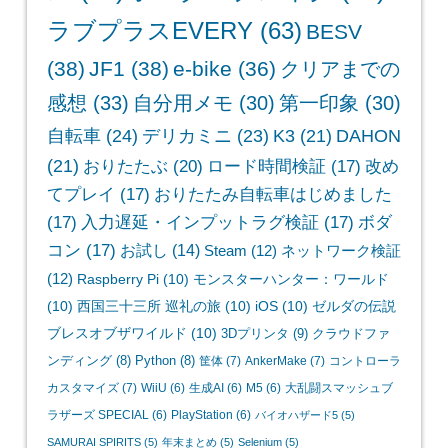
ラブプラスEVERY
(63)
BESV
(38)
JF1
(38)
e-bike
(36)
クリアまでの
感想
(33)
自分用メモ
(30)
第一印象
(30)
自転車
(24)
デリカミニ
(23)
K3
(21)
DAHON
(21)
おりたたぶ
(20)
ロード時間検証
(17)
改め
てプレイ
(17)
おりたたみ自転車はじめました
(17)
入力遅延・インプットラグ検証
(17)
ボダ
コン
(17)
お試し
(14)
Steam
(12)
ネットワーク検証
(12)
Raspberry Pi
(10)
モンスターハンター：ワールド
(10)
西国三十三所 巡礼の旅
(10)
iOS
(10)
ゼルダの伝説
ブレスオブザワイルド
(10)
3Dプリンタ
(9)
クラウドファ
ンディング
(8)
Python
(8)
筐体
(7)
AnkerMake
(7)
コントローラ
カスタマイズ
(7)
WiiU
(6)
生成AI
(6)
M5
(6)
大乱闘スマッシュブ
ラザーズ SPECIAL
(6)
PlayStation
(6)
バイオハザード5
(5)
SAMURAI SPIRITS
(5)
年末まとめ
(5)
Selenium
(5)