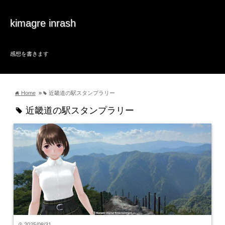
kimagre inrash
感想を書きます
Home
»
近畿道の駅スタンプラリー
home
tag
近畿道の駅スタンプラリー
tag
2025/08/31
time