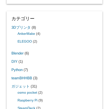
カテゴリー
3Dプリンタ
(8)
AnkerMake
(4)
ELEGOO
(2)
Blender
(6)
DIY
(1)
Python
(7)
teamBHHBB
(3)
ガジェット
(31)
osmo pocket
(2)
Raspberry Pi
(9)
SteamDeck
(2)