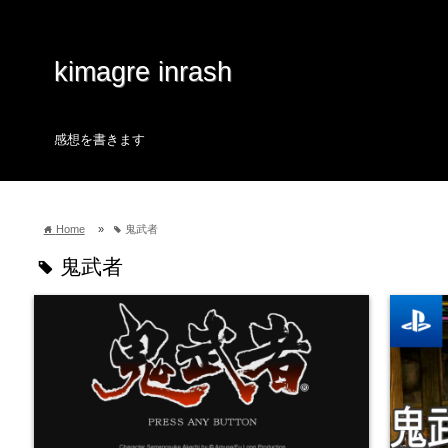
kimagre inrash
感想を書きます
Home
»
鬼武者
home
tag
鬼武者
tag