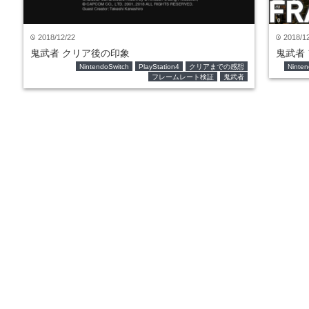
2018/12/22
2018/1
time
time
鬼武者 クリア後の印象
鬼武者
NintendoSwitch
PlayStation4
クリアまでの感想
Ninten
フレームレート検証
鬼武者