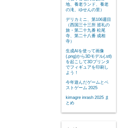
地、養老ランド、養老
の滝、ゆせんの里）
デリカミニ、第106週目
（西国三十三所 巡礼の
旅・第二十九番 松尾
寺、第二十八番 成相
寺）
生成AIを使って画像
(.png)から3Dモデル(.stl)
を起こして3Dプリンタ
でフィギュアを印刷し
よう！
今年遊んだゲームとベ
ストゲーム 2025
kimagre inrash 2025 ま
とめ