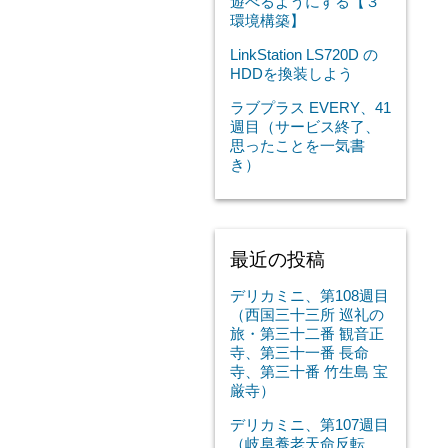
遊べるようにする【３
環境構築】
LinkStation LS720D の
HDDを換装しよう
ラブプラス EVERY、41
週目（サービス終了、
思ったことを一気書
き）
最近の投稿
デリカミニ、第108週目
（西国三十三所 巡礼の
旅・第三十二番 観音正
寺、第三十一番 長命
寺、第三十番 竹生島 宝
厳寺）
デリカミニ、第107週目
（岐阜養老天命反転