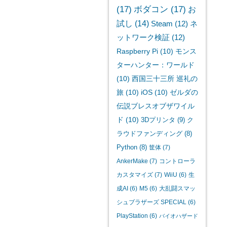
(17)
ボダコン
(17)
お
試し
(14)
Steam
(12)
ネ
ットワーク検証
(12)
Raspberry Pi
(10)
モンス
ターハンター：ワールド
(10)
西国三十三所 巡礼の
旅
(10)
iOS
(10)
ゼルダの
伝説ブレスオブザワイル
ド
(10)
3Dプリンタ
(9)
ク
ラウドファンディング
(8)
Python
(8)
筐体
(7)
AnkerMake
(7)
コントローラ
カスタマイズ
(7)
WiiU
(6)
生
成AI
(6)
M5
(6)
大乱闘スマッ
シュブラザーズ SPECIAL
(6)
PlayStation
(6)
バイオハザード