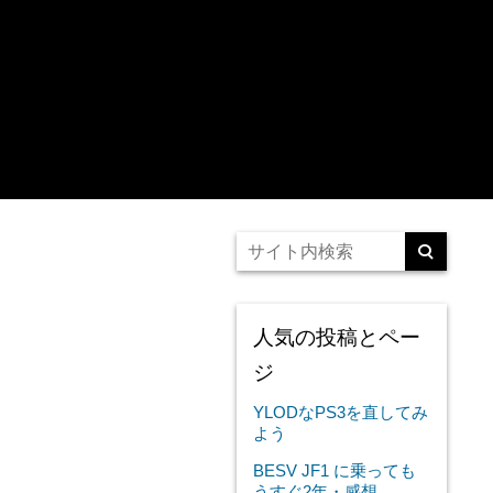
人気の投稿とペー
ジ
YLODなPS3を直してみ
よう
BESV JF1 に乗っても
うすぐ2年・感想