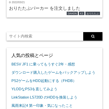
2022/03/21
time
おりたたぶパーカー を注文しました
DAHON
K3
おりたたぶ
人気の投稿とページ
BESV JF1 に乗ってもうすぐ2年・感想
ダウンロード購入したゲームをバックアップしよう
PS2ゲームをHDD起動にする（FHDB）
YLODなPS3を直してみよう
LinkStation LS720D のHDDを換装しよう
風雨来記4 第一印象・気になったこと