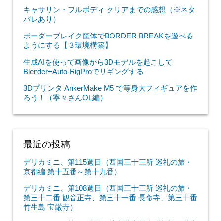
キャサリン・フルボディ クリアまでの感想（※ネタ
バレあり）
ボーダーブレイク筐体でBORDER BREAKを遊べる
ようにする【３環境構築】
生成AIを使って画像から3Dモデルを起こして
Blender+Auto-RigProでリギングする
3Dプリンタ AnkerMake M5 で等身大フィギュアを作
ろう！（寧々さんOL編）
最近の投稿
デリカミニ、第115週目（西国三十三所 巡礼の旅・
京都編 第十五番～第十九番）
デリカミニ、第108週目（西国三十三所 巡礼の旅・
第三十二番 観音正寺、第三十一番 長命寺、第三十番
竹生島 宝厳寺）