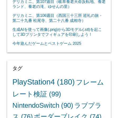
デリカミニ、第107週目（岐阜養老天命反転地、養老
ランド、養老の滝、ゆせんの里）
デリカミニ、第106週目（西国三十三所 巡礼の旅・
第二十九番 松尾寺、第二十八番 成相寺）
生成AIを使って画像(.png)から3Dモデル(.stl)を起こ
して3Dプリンタでフィギュアを印刷しよう！
今年遊んだゲームとベストゲーム 2025
タグ
PlayStation4
(180)
フレーム
レート検証
(99)
NintendoSwitch
(90)
ラブプラ
ス
(76)
ボーダーブレイク
(74)