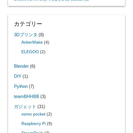
カテゴリー
3Dプリンタ
(8)
AnkerMake
(4)
ELEGOO
(2)
Blender
(6)
DIY
(1)
Python
(7)
teamBHHBB
(3)
ガジェット
(31)
osmo pocket
(2)
Raspberry Pi
(9)