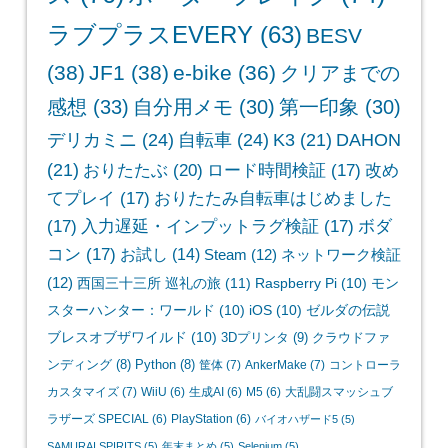
ラブプラスEVERY
(63)
BESV
(38)
JF1
(38)
e-bike
(36)
クリアまでの
感想
(33)
自分用メモ
(30)
第一印象
(30)
デリカミニ
(24)
自転車
(24)
K3
(21)
DAHON
(21)
おりたたぶ
(20)
ロード時間検証
(17)
改め
てプレイ
(17)
おりたたみ自転車はじめました
(17)
入力遅延・インプットラグ検証
(17)
ボダ
コン
(17)
お試し
(14)
Steam
(12)
ネットワーク検証
(12)
西国三十三所 巡礼の旅
(11)
Raspberry Pi
(10)
モン
スターハンター：ワールド
(10)
iOS
(10)
ゼルダの伝説
ブレスオブザワイルド
(10)
3Dプリンタ
(9)
クラウドファ
ンディング
(8)
Python
(8)
筐体
(7)
AnkerMake
(7)
コントローラ
カスタマイズ
(7)
WiiU
(6)
生成AI
(6)
M5
(6)
大乱闘スマッシュブ
ラザーズ SPECIAL
(6)
PlayStation
(6)
バイオハザード5
(5)
SAMURAI SPIRITS
(5)
年末まとめ
(5)
Selenium
(5)