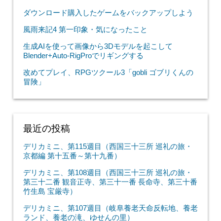
ダウンロード購入したゲームをバックアップしよう
風雨来記4 第一印象・気になったこと
生成AIを使って画像から3Dモデルを起こして
Blender+Auto-RigProでリギングする
改めてプレイ、RPGツクール3「gobli ゴブリくんの
冒険」
最近の投稿
デリカミニ、第115週目（西国三十三所 巡礼の旅・
京都編 第十五番～第十九番）
デリカミニ、第108週目（西国三十三所 巡礼の旅・
第三十二番 観音正寺、第三十一番 長命寺、第三十番
竹生島 宝厳寺）
デリカミニ、第107週目（岐阜養老天命反転地、養老
ランド、養老の滝、ゆせんの里）