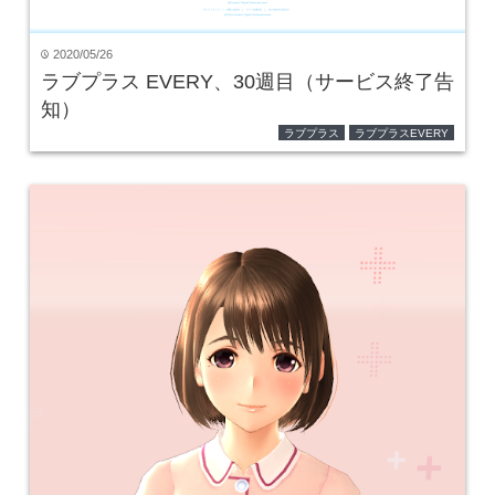
2020/05/26
time
ラブプラス EVERY、30週目（サービス終了告
知）
ラブプラス
ラブプラスEVERY