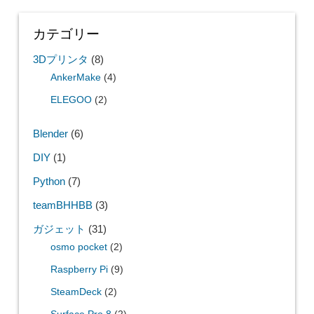
カテゴリー
3Dプリンタ
(8)
AnkerMake
(4)
ELEGOO
(2)
Blender
(6)
DIY
(1)
Python
(7)
teamBHHBB
(3)
ガジェット
(31)
osmo pocket
(2)
Raspberry Pi
(9)
SteamDeck
(2)