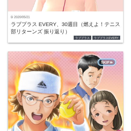
2020/05/21
time
ラブプラス EVERY、30週目（燃えよ！テニス
部リターンズ 振り返り）
ラブプラス
ラブプラスEVERY