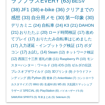
ラブプラスEVERY
(63)
BESV
(38)
JF1
(38)
e-bike
(36)
クリアまでの
感想
(33)
自分用メモ
(30)
第一印象
(30)
デリカミニ
(24)
自転車
(24)
K3
(21)
DAHON
(21)
おりたたぶ
(20)
ロード時間検証
(17)
改め
てプレイ
(17)
おりたたみ自転車はじめました
(17)
入力遅延・インプットラグ検証
(17)
ボダ
コン
(17)
お試し
(14)
Steam
(12)
ネットワーク検証
(12)
西国三十三所 巡礼の旅
(11)
Raspberry Pi
(10)
モン
スターハンター：ワールド
(10)
iOS
(10)
ゼルダの伝説
ブレスオブザワイルド
(10)
3Dプリンタ
(9)
クラウドファ
ンディング
(8)
Python
(8)
筐体
(7)
AnkerMake
(7)
コントローラ
カスタマイズ
(7)
WiiU
(6)
生成AI
(6)
M5
(6)
大乱闘スマッシュブ
ラザーズ SPECIAL
(6)
PlayStation
(6)
バイオハザード5
(5)
SAMURAI SPIRITS
(5)
年末まとめ
(5)
Selenium
(5)