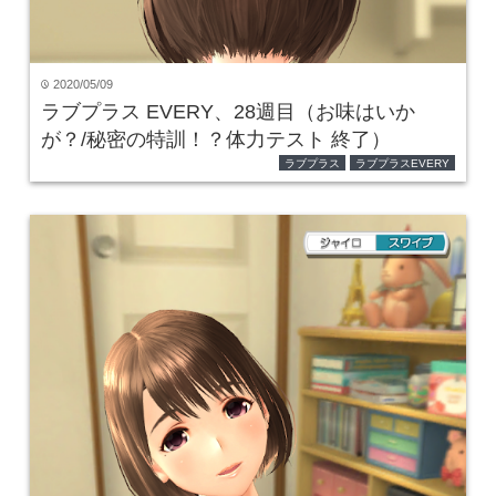
2020/05/09
time
ラブプラス EVERY、28週目（お味はいか
が？/秘密の特訓！？体力テスト 終了）
ラブプラス
ラブプラスEVERY