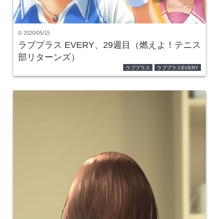
2020/05/15
time
ラブプラス EVERY、29週目（燃えよ！テニス
部リターンズ）
ラブプラス
ラブプラスEVERY