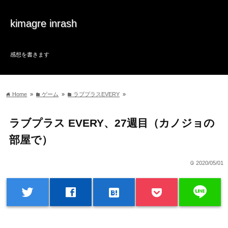
kimagre inrash
感想を書きます
Home
»
ゲーム
»
ラブプラスEVERY
»
home
folder
folder
ラブプラス EVERY、27週目（カノジョの
部屋で）
2020/05/01
time
line
twitter
facebook
hatenabookmark