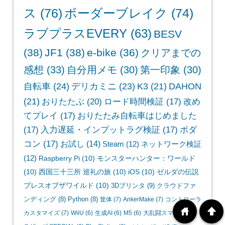
ス
(76)
ボーダーブレイク
(74)
ラブプラスEVERY
(63)
BESV
(38)
JF1
(38)
e-bike
(36)
クリアまでの
感想
(33)
自分用メモ
(30)
第一印象
(30)
自転車
(24)
デリカミニ
(23)
K3
(21)
DAHON
(21)
おりたたぶ
(20)
ロード時間検証
(17)
改め
てプレイ
(17)
おりたたみ自転車はじめました
(17)
入力遅延・インプットラグ検証
(17)
ボダ
コン
(17)
お試し
(14)
Steam
(12)
ネットワーク検証
(12)
Raspberry Pi
(10)
モンスターハンター：ワールド
(10)
西国三十三所 巡礼の旅
(10)
iOS
(10)
ゼルダの伝説
ブレスオブザワイルド
(10)
3Dプリンタ
(9)
クラウドファ
ンディング
(8)
Python
(8)
筐体
(7)
AnkerMake
(7)
コントローラ
home
arrowup
カスタマイズ
(7)
WiiU
(6)
生成AI
(6)
M5
(6)
大乱闘スマッシュブ