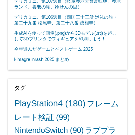
デリカミニ、第107週目（岐阜養老天命反転地、養老
ランド、養老の滝、ゆせんの里）
デリカミニ、第106週目（西国三十三所 巡礼の旅・
第二十九番 松尾寺、第二十八番 成相寺）
生成AIを使って画像(.png)から3Dモデル(.stl)を起こ
して3Dプリンタでフィギュアを印刷しよう！
今年遊んだゲームとベストゲーム 2025
kimagre inrash 2025 まとめ
タグ
PlayStation4
(180)
フレーム
レート検証
(99)
NintendoSwitch
(90)
ラブプラ