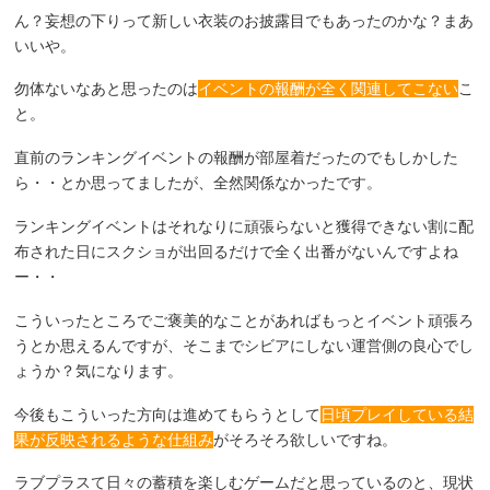
ん？妄想の下りって新しい衣装のお披露目でもあったのかな？まあ
いいや。
勿体ないなあと思ったのは
イベントの報酬が全く関連してこない
こ
と。
直前のランキングイベントの報酬が部屋着だったのでもしかした
ら・・とか思ってましたが、全然関係なかったです。
ランキングイベントはそれなりに頑張らないと獲得できない割に配
布された日にスクショが出回るだけで全く出番がないんですよね
ー・・
こういったところでご褒美的なことがあればもっとイベント頑張ろ
うとか思えるんですが、そこまでシビアにしない運営側の良心でし
ょうか？気になります。
今後もこういった方向は進めてもらうとして
日頃プレイしている結
果が反映されるような仕組み
がそろそろ欲しいですね。
ラブプラスて日々の蓄積を楽しむゲームだと思っているのと、現状