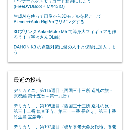
PS2ゲームをメモリカード起動にしよう
(FreeDVDBoot + MX4SIO)
生成AIを使って画像から3Dモデルを起こして
Blender+Auto-RigProでリギングする
3Dプリンタ AnkerMake M5 で等身大フィギュアを作
ろう！（寧々さんOL編）
DAHON K3 の盗難対策に鍵の入手と保険に加入しよ
う
最近の投稿
デリカミニ、第115週目（西国三十三所 巡礼の旅・
京都編 第十五番～第十九番）
デリカミニ、第108週目（西国三十三所 巡礼の旅・
第三十二番 観音正寺、第三十一番 長命寺、第三十番
竹生島 宝厳寺）
デリカミニ、第107週目（岐阜養老天命反転地、養老