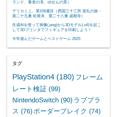
ランド、養老の滝、ゆせんの里）
デリカミニ、第106週目（西国三十三所 巡礼の旅・
第二十九番 松尾寺、第二十八番 成相寺）
生成AIを使って画像(.png)から3Dモデル(.stl)を起こ
して3Dプリンタでフィギュアを印刷しよう！
今年遊んだゲームとベストゲーム 2025
タグ
PlayStation4
(180)
フレーム
レート検証
(99)
NintendoSwitch
(90)
ラブプラ
ス
(76)
ボーダーブレイク
(74)