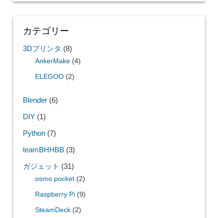
カテゴリー
3Dプリンタ
(8)
AnkerMake
(4)
ELEGOO
(2)
Blender
(6)
DIY
(1)
Python
(7)
teamBHHBB
(3)
ガジェット
(31)
osmo pocket
(2)
Raspberry Pi
(9)
SteamDeck
(2)