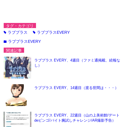
タグ・カテゴリ
ラブプラス
ラブプラスEVERY
tag
tag
ラブプラスEVERY
folder
関連記事
ラブプラス EVERY、4週目（ファミ通掲載、続報な
し）
ラブプラス EVERY、14週目（渡る世間は・・・）
ラブプラス EVERY、22週目（山の上美術館/デート
deビンゴ/バイト腕試しチャレンジ/AR撮影予告）