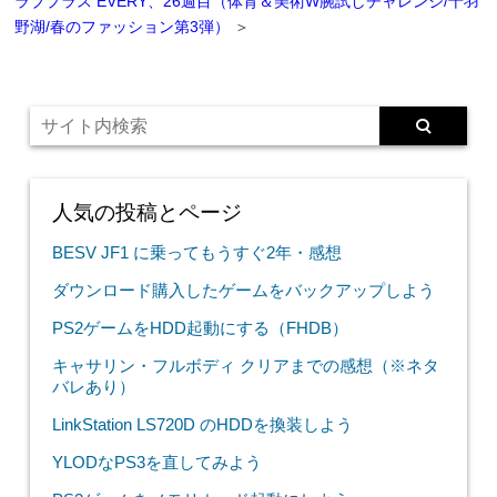
ラブプラス EVERY、26週目（体育＆美術W腕試しチャレンジ/十羽
野湖/春のファッション第3弾）
＞
人気の投稿とページ
BESV JF1 に乗ってもうすぐ2年・感想
ダウンロード購入したゲームをバックアップしよう
PS2ゲームをHDD起動にする（FHDB）
キャサリン・フルボディ クリアまでの感想（※ネタ
バレあり）
LinkStation LS720D のHDDを換装しよう
YLODなPS3を直してみよう