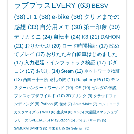
ラブプラスEVERY
(63)
BESV
(38)
JF1
(38)
e-bike
(36)
クリアまでの
感想
(33)
自分用メモ
(30)
第一印象
(30)
デリカミニ
(24)
自転車
(24)
K3
(21)
DAHON
(21)
おりたたぶ
(20)
ロード時間検証
(17)
改め
てプレイ
(17)
おりたたみ自転車はじめました
(17)
入力遅延・インプットラグ検証
(17)
ボダ
コン
(17)
お試し
(14)
Steam
(12)
ネットワーク検証
(12)
西国三十三所 巡礼の旅
(11)
Raspberry Pi
(10)
モン
スターハンター：ワールド
(10)
iOS
(10)
ゼルダの伝説
ブレスオブザワイルド
(10)
3Dプリンタ
(9)
クラウドファ
ンディング
(8)
Python
(8)
筐体
(7)
AnkerMake
(7)
コントローラ
カスタマイズ
(7)
WiiU
(6)
生成AI
(6)
M5
(6)
大乱闘スマッシュブ
ラザーズ SPECIAL
(6)
PlayStation
(6)
バイオハザード5
(5)
SAMURAI SPIRITS
(5)
年末まとめ
(5)
Selenium
(5)