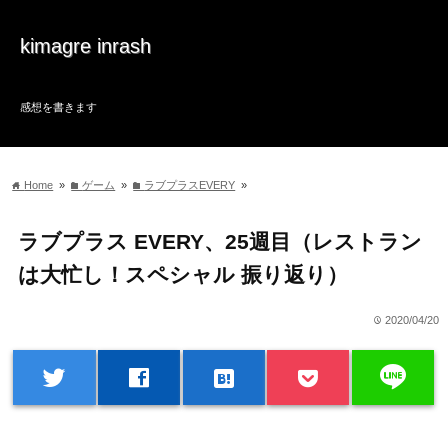
kimagre inrash
感想を書きます
Home
»
ゲーム
»
ラブプラスEVERY
»
home
folder
folder
ラブプラス EVERY、25週目（レストラン
は大忙し！スペシャル 振り返り）
2020/04/20
time
line
twitter
facebook
hatenabookmark