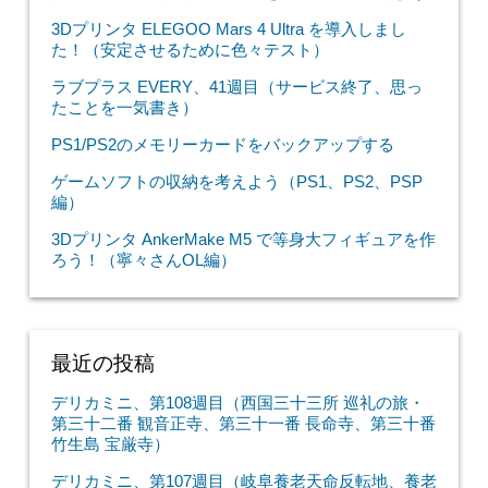
3Dプリンタ ELEGOO Mars 4 Ultra を導入しまし
た！（安定させるために色々テスト）
ラブプラス EVERY、41週目（サービス終了、思っ
たことを一気書き）
PS1/PS2のメモリーカードをバックアップする
ゲームソフトの収納を考えよう（PS1、PS2、PSP
編）
3Dプリンタ AnkerMake M5 で等身大フィギュアを作
ろう！（寧々さんOL編）
最近の投稿
デリカミニ、第108週目（西国三十三所 巡礼の旅・
第三十二番 観音正寺、第三十一番 長命寺、第三十番
竹生島 宝厳寺）
デリカミニ、第107週目（岐阜養老天命反転地、養老