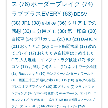
ス
(76)
ボーダーブレイク
(74)
ラブプラスEVERY
(63)
BESV
(38)
JF1
(38)
e-bike
(36)
クリアまでの
感想
(33)
自分用メモ
(30)
第一印象
(30)
自転車
(24)
デリカミニ
(23)
K3
(21)
DAHON
(21)
おりたたぶ
(20)
ロード時間検証
(17)
改め
てプレイ
(17)
おりたたみ自転車はじめました
(17)
入力遅延・インプットラグ検証
(17)
ボダ
コン
(17)
お試し
(14)
Steam
(12)
ネットワーク検証
(12)
Raspberry Pi
(10)
モンスターハンター：ワールド
(10)
西国三十三所 巡礼の旅
(10)
iOS
(10)
ゼルダの伝説
ブレスオブザワイルド
(10)
3Dプリンタ
(9)
クラウドファ
ンディング
(8)
Python
(8)
筐体
(7)
AnkerMake
(7)
コントローラ
カスタマイズ
(7)
WiiU
(6)
生成AI
(6)
M5
(6)
大乱闘スマッシュブ
ラザーズ SPECIAL
(6)
PlayStation
(6)
バイオハザード5
(5)