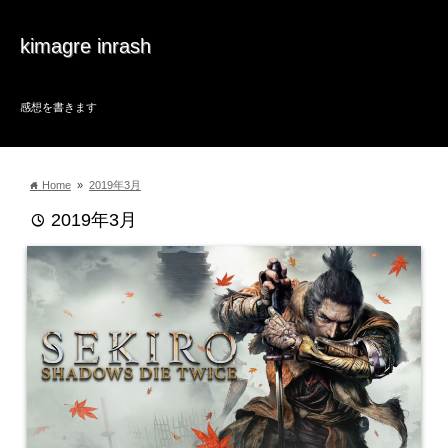
kimagre inrash
感想を書きます
Home
»
2019年3月
home
2019年3月
time