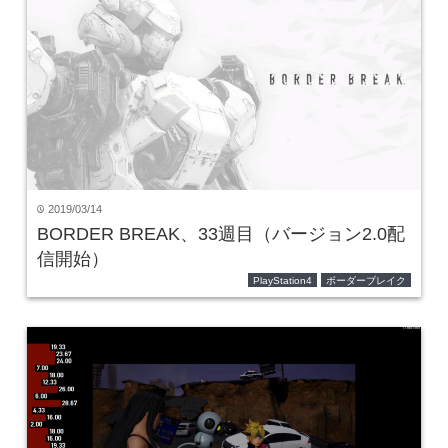
2019/03/14
time
BORDER BREAK、33週目（バージョン2.0配
信開始）
PlayStation4
ボーダーブレイク