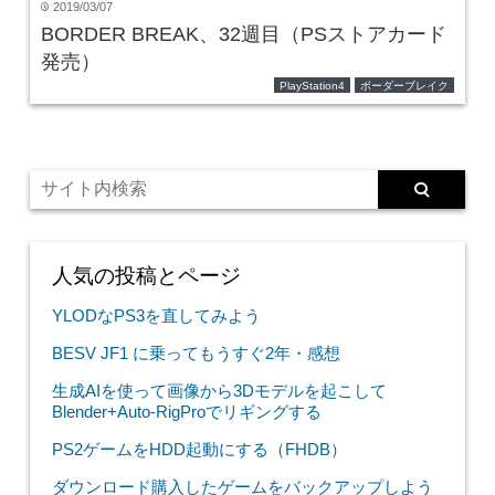
2019/03/07
time
BORDER BREAK、32週目（PSストアカード
発売）
PlayStation4
ボーダーブレイク
人気の投稿とページ
YLODなPS3を直してみよう
BESV JF1 に乗ってもうすぐ2年・感想
生成AIを使って画像から3Dモデルを起こして
Blender+Auto-RigProでリギングする
PS2ゲームをHDD起動にする（FHDB）
ダウンロード購入したゲームをバックアップしよう