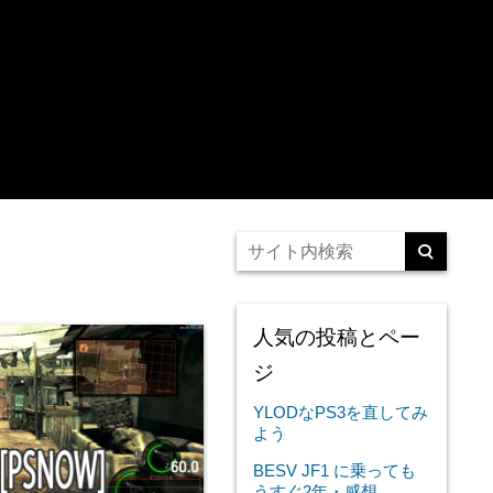
人気の投稿とペー
ジ
YLODなPS3を直してみ
よう
BESV JF1 に乗っても
うすぐ2年・感想