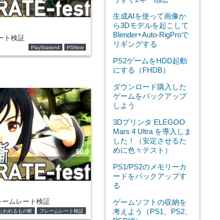
生成AIを使って画像か
ら3Dモデルを起こして
Blender+Auto-RigProで
レート検証
リギングする
PlayStation4
PSNow
PS2ゲームをHDD起動
にする（FHDB）
ダウンロード購入した
ゲームをバックアップ
しよう
3Dプリンタ ELEGOO
Mars 4 Ultra を導入しま
した！（安定させるた
めに色々テスト）
PS1/PS2のメモリーカ
ードをバックアップす
る
レームレート検証
ゲームソフトの収納を
考えよう（PS1、PS2、
たわれるもの斬
フレームレート検証