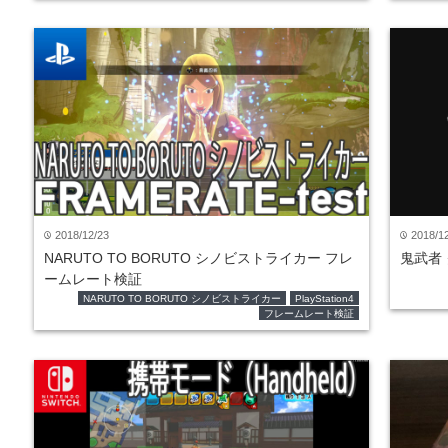
2018/12/23
2018/1
time
time
NARUTO TO BORUTO シノビストライカー フレ
鬼武者
ームレート検証
NARUTO TO BORUTO シノビストライカー
PlayStation4
フレームレート検証