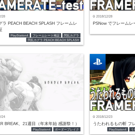
2/28
2018/12/28
time
ラ PEACH BEACH SPLASH フレームレ
PSNow でフレーム
証
PlayStation4
フレームレート検証
閃乱カグラ
閃乱カグラ PEACH BEACH SPLASH
2/24
2018/12/23
time
ER BREAK、21週目（年末年始 感謝祭！）
うたわれるもの斬 フ
PlayStation4
ボーダーブレイク
PlayStation4
う