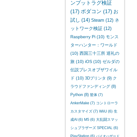
ンプットラグ検証
(17)
ボダコン
(17)
お
試し
(14)
Steam
(12)
ネ
ットワーク検証
(12)
Raspberry Pi
(10)
モンス
ターハンター：ワールド
(10)
西国三十三所 巡礼の
旅
(10)
iOS
(10)
ゼルダの
伝説ブレスオブザワイル
ド
(10)
3Dプリンタ
(9)
ク
ラウドファンディング
(8)
Python
(8)
筐体
(7)
AnkerMake
(7)
コントローラ
カスタマイズ
(7)
WiiU
(6)
生
成AI
(6)
M5
(6)
大乱闘スマッ
シュブラザーズ SPECIAL
(6)
PlayStation
(6)
バイオハザード