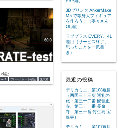
PSP編）
3Dプリンタ AnkerMake
M5 で等身大フィギュア
を作ろう！（寧々さん
OL編）
ラブプラス EVERY、41
週目（サービス終了、
思ったことを一気書
き）
ト検証
最近の投稿
tion4
フレームレート検証
鬼武者
デリカミニ、第108週目
（西国三十三所 巡礼の
旅・第三十二番 観音正
寺、第三十一番 長命
寺、第三十番 竹生島 宝
厳寺）
デリカミニ、第107週目