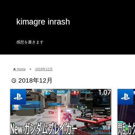
kimagre inrash
感想を書きます
Home
»
2018年12月
home
2018年12月
time