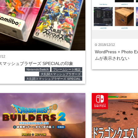
2018/12/12
time
WordPress + Photo 
2/12
ムが表示されない
マッシュブラザーズ SPECIALの印象
NintendoSwitch
フレームレート検証
大乱闘スマッシュブラザーズ
大乱闘スマッシュブラザーズ SPECIAL