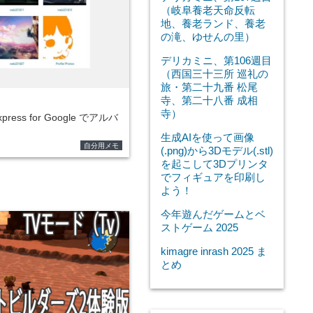
（岐阜養老天命反転
地、養老ランド、養老
の滝、ゆせんの里）
デリカミニ、第106週目
（西国三十三所 巡礼の
旅・第二十九番 松尾
寺、第二十八番 成相
寺）
Express for Google でアルバ
生成AIを使って画像
自分用メモ
(.png)から3Dモデル(.stl)
を起こして3Dプリンタ
でフィギュアを印刷し
よう！
今年遊んだゲームとベ
ストゲーム 2025
kimagre inrash 2025 ま
とめ