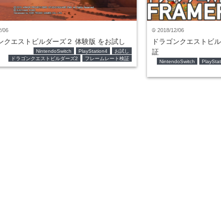
2/06
2018/12/06
time
ンクエストビルダーズ２ 体験版 をお試し
ドラゴンクエストビル
証
NintendoSwitch
PlayStation4
お試し
ドラゴンクエストビルダーズ2
フレームレート検証
NintendoSwitch
PlayStat