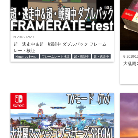
2018/12/20
time
超・逃走中＆超・戦闘中 ダブルパック フレーム
レート検証
2018/1
time
NintendoSwitch
フレームレート検証
超・戦闘中
超・逃走中
大乱闘ス