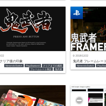
2/22
2018/12/22
time
 クリア後の印象
鬼武者 フレームレー
NintendoSwitch
PlayStation4
クリアまでの感想
NintendoSwitch
PlaySta
フレームレート検証
鬼武者