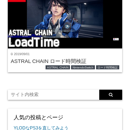
2019/09/01
time
ASTRAL CHAIN ロード時間検証
ASTRAL CHAIN
NintendoSwitch
ロード時間検証
人気の投稿とページ
YLODなPS3を直してみよう