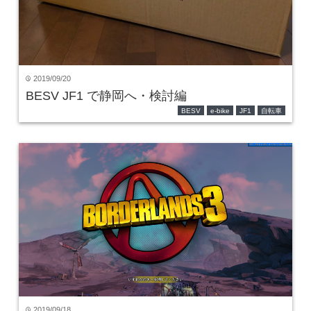
2019/09/20
time
BESV JF1 で静岡へ・検討編
BESV
e-bike
JF1
自転車
2019/09/18
time