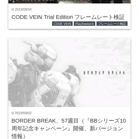
2019/09/04
time
CODE VEIN Trial Edition フレームレート検証
CODE VEIN
PlayStation4
フレームレート検証
2019/09/02
time
BORDER BREAK、57週目（『BBシリーズ10
周年記念キャンペーン』開催、新バージョン
情報）