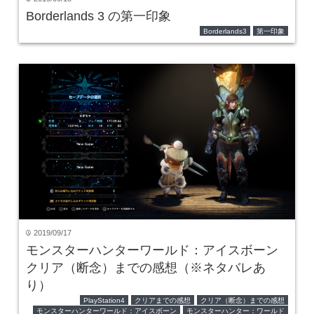
Borderlands 3 の第一印象
Borderlands3
第一印象
2019/09/17
time
モンスターハンターワールド：アイスボーン
クリア（断念）までの感想（※ネタバレあ
り）
PlayStation4
クリアまでの感想
クリア（断念）までの感想
モンスターハンターワールド：アイスボーン
モンスターハンター：ワールド