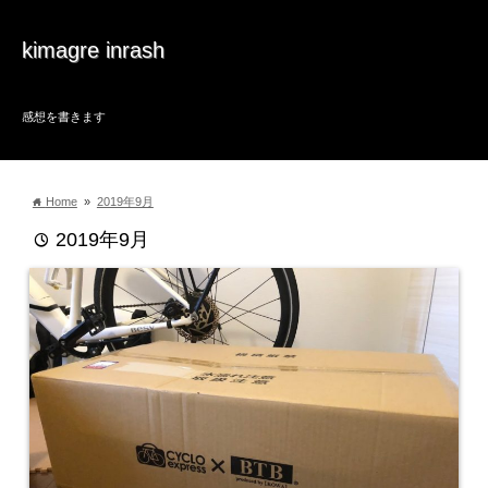
kimagre inrash
感想を書きます
Home
»
2019年9月
home
2019年9月
time