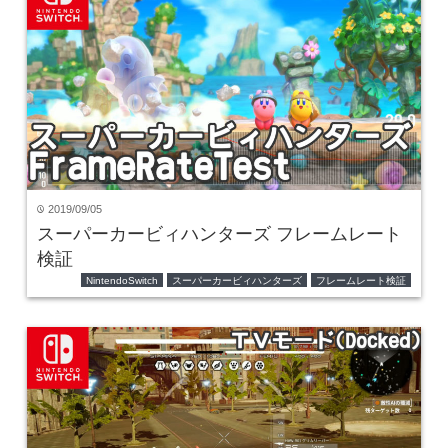
2019/09/05
time
スーパーカービィハンターズ フレームレート
検証
NintendoSwitch
スーパーカービィハンターズ
フレームレート検証