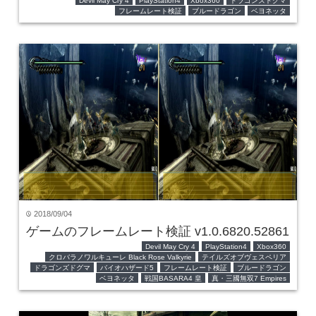
Devil May Cry 4
PlayStation4
Xbox360
ドラゴンズドグマ
フレームレート検証
ブルードラゴン
ベヨネッタ
2018/09/04
time
ゲームのフレームレート検証 v1.0.6820.52861
Devil May Cry 4
PlayStation4
Xbox360
クロバラノワルキューレ Black Rose Valkyrie
テイルズオブヴェスペリア
ドラゴンズドグマ
バイオハザード5
フレームレート検証
ブルードラゴン
ベヨネッタ
戦国BASARA4 皇
真・三國無双7 Empires