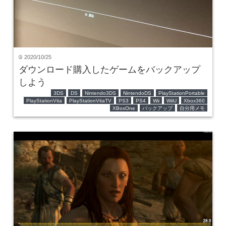
2020/10/25
time
ダウンロード購入したゲームをバックアップ
しよう
3DS
DS
Nintendo3DS
NintendoDS
PlayStationPortable
PlayStationVita
PlayStationVitaTV
PS3
PS4
Wii
WiiU
Xbox360
XBoxOne
バックアップ
自分用メモ