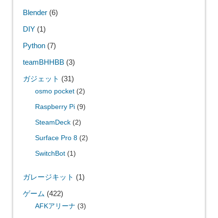
Blender
(6)
DIY
(1)
Python
(7)
teamBHHBB
(3)
ガジェット
(31)
osmo pocket
(2)
Raspberry Pi
(9)
SteamDeck
(2)
Surface Pro 8
(2)
SwitchBot
(1)
ガレージキット
(1)
ゲーム
(422)
AFKアリーナ
(3)