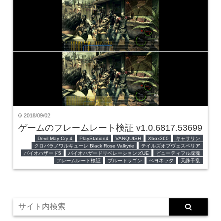
2018/09/02
time
ゲームのフレームレート検証 v1.0.6817.53699
Devil May Cry 4
PlayStation4
VANQUISH
Xbox360
キャサリン
クロバラノワルキューレ Black Rose Valkyrie
テイルズオブヴェスペリア
バイオハザード5
バイオハザードリベレーションズUE
ビューティフル塊魂
フレームレート検証
ブルードラゴン
ベヨネッタ
天誅千乱