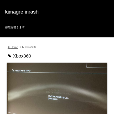
kimagre inrash
感想を書きます
Home
»
Xbox360
home
tag
Xbox360
tag