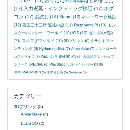
てプレイ
(17)
おりたたみ自転車はじめました
(17)
入力遅延・インプットラグ検証
(17)
ボダ
コン
(17)
お試し
(14)
Steam
(12)
ネットワーク検証
(12)
西国三十三所 巡礼の旅
(11)
Raspberry Pi
(10)
モン
スターハンター：ワールド
(10)
iOS
(10)
ゼルダの伝説
ブレスオブザワイルド
(10)
3Dプリンタ
(9)
クラウドファ
ンディング
(8)
Python
(8)
筐体
(7)
AnkerMake
(7)
コントローラ
カスタマイズ
(7)
WiiU
(6)
生成AI
(6)
M5
(6)
大乱闘スマッシュブ
ラザーズ SPECIAL
(6)
PlayStation
(6)
バイオハザード5
(5)
SAMURAI SPIRITS
(5)
年末まとめ
(5)
Selenium
(5)
カテゴリー
3Dプリンタ
(8)
AnkerMake
(4)
ELEGOO
(2)