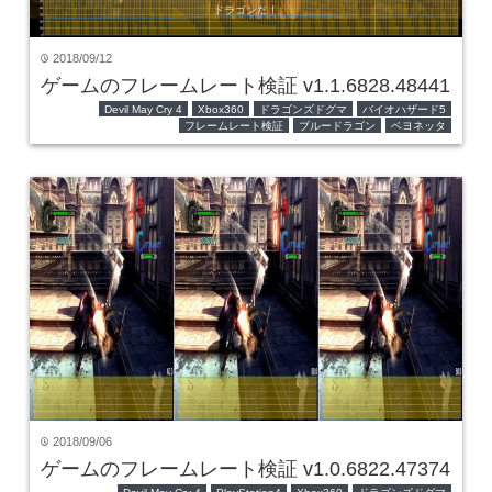
2018/09/12
time
ゲームのフレームレート検証 v1.1.6828.48441
Devil May Cry 4
Xbox360
ドラゴンズドグマ
バイオハザード5
フレームレート検証
ブルードラゴン
ベヨネッタ
2018/09/06
time
ゲームのフレームレート検証 v1.0.6822.47374