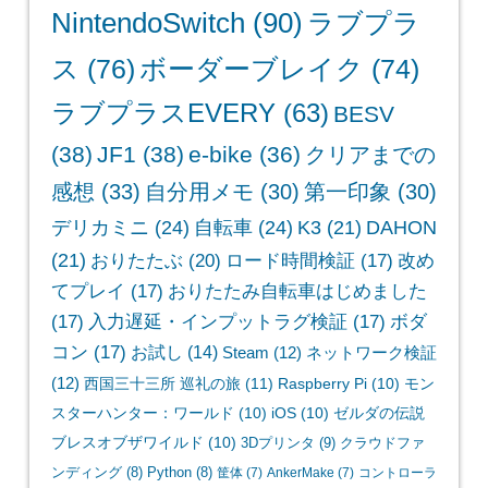
NintendoSwitch
(90)
ラブプラ
ス
(76)
ボーダーブレイク
(74)
ラブプラスEVERY
(63)
BESV
(38)
JF1
(38)
e-bike
(36)
クリアまでの
感想
(33)
自分用メモ
(30)
第一印象
(30)
デリカミニ
(24)
自転車
(24)
K3
(21)
DAHON
(21)
おりたたぶ
(20)
ロード時間検証
(17)
改め
てプレイ
(17)
おりたたみ自転車はじめました
(17)
入力遅延・インプットラグ検証
(17)
ボダ
コン
(17)
お試し
(14)
Steam
(12)
ネットワーク検証
(12)
西国三十三所 巡礼の旅
(11)
Raspberry Pi
(10)
モン
スターハンター：ワールド
(10)
iOS
(10)
ゼルダの伝説
ブレスオブザワイルド
(10)
3Dプリンタ
(9)
クラウドファ
ンディング
(8)
Python
(8)
筐体
(7)
AnkerMake
(7)
コントローラ