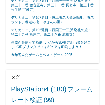
デリカミニ、第108週目（西国三十三所 巡礼の旅・
第三十二番 観音正寺、第三十一番 長命寺、第三十番
竹生島 宝厳寺）
デリカミニ、第107週目（岐阜養老天命反転地、養老
ランド、養老の滝、ゆせんの里）
デリカミニ、第106週目（西国三十三所 巡礼の旅・
第二十九番 松尾寺、第二十八番 成相寺）
生成AIを使って画像(.png)から3Dモデル(.stl)を起こ
して3Dプリンタでフィギュアを印刷しよう！
今年遊んだゲームとベストゲーム 2025
タグ
PlayStation4
(180)
フレーム
レート検証
(99)