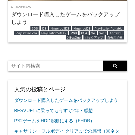
2020/10/25
time
ダウンロード購入したゲームをバックアップ
しよう
3DS
DS
Nintendo3DS
NintendoDS
PlayStationPortable
PlayStationVita
PlayStationVitaTV
PS3
PS4
Wii
WiiU
Xbox360
XBoxOne
バックアップ
自分用メモ
人気の投稿とページ
ダウンロード購入したゲームをバックアップしよう
BESV JF1 に乗ってもうすぐ2年・感想
PS2ゲームをHDD起動にする（FHDB）
キャサリン・フルボディ クリアまでの感想（※ネタ