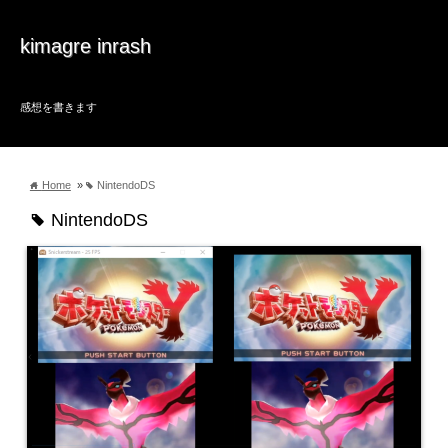
kimagre inrash
感想を書きます
Home
»
NintendoDS
home
tag
NintendoDS
tag