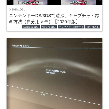
2020/10/31
time
ニンテンドーDS/3DSで遊ぶ、キャプチャ・録
画方法（自分用メモ）【2020年版】
Nintendo3DS
NintendoDS
キャプチャ・録画方法
自分用メモ