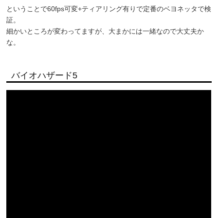
ということで60fps可変+ティアリング有りで定番のベヨネッタで検
証。
細かいところが変わってますが、大まかには一緒なので大丈夫か
な。
バイオハザード5