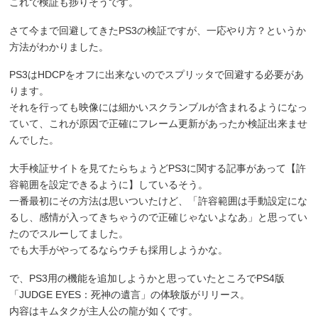
これで検証も捗りそうです。
さて今まで回避してきたPS3の検証ですが、一応やり方？というか
方法がわかりました。
PS3はHDCPをオフに出来ないのでスプリッタで回避する必要があ
ります。
それを行っても映像には細かいスクランブルが含まれるようになっ
ていて、これが原因で正確にフレーム更新があったか検証出来ませ
んでした。
大手検証サイトを見てたらちょうどPS3に関する記事があって【許
容範囲を設定できるように】しているそう。
一番最初にその方法は思いついたけど、「許容範囲は手動設定にな
るし、感情が入ってきちゃうので正確じゃないよなあ」と思ってい
たのでスルーしてました。
でも大手がやってるならウチも採用しようかな。
で、PS3用の機能を追加しようかと思っていたところでPS4版
「
JUDGE EYES
：死神の遺言」の体験版がリリース。
内容はキムタクが主人公の龍が如くです。