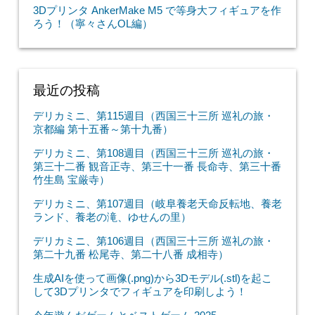
3Dプリンタ AnkerMake M5 で等身大フィギュアを作
ろう！（寧々さんOL編）
最近の投稿
デリカミニ、第115週目（西国三十三所 巡礼の旅・
京都編 第十五番～第十九番）
デリカミニ、第108週目（西国三十三所 巡礼の旅・
第三十二番 観音正寺、第三十一番 長命寺、第三十番
竹生島 宝厳寺）
デリカミニ、第107週目（岐阜養老天命反転地、養老
ランド、養老の滝、ゆせんの里）
デリカミニ、第106週目（西国三十三所 巡礼の旅・
第二十九番 松尾寺、第二十八番 成相寺）
生成AIを使って画像(.png)から3Dモデル(.stl)を起こ
して3Dプリンタでフィギュアを印刷しよう！