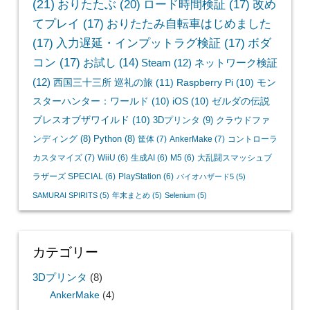
(21)
おりたたぶ
(20)
ロード時間検証
(17)
改め
てプレイ
(17)
おりたたみ自転車はじめました
(17)
入力遅延・インプットラグ検証
(17)
ボダ
コン
(17)
お試し
(14)
Steam
(12)
ネットワーク検証
(12)
西国三十三所 巡礼の旅
(11)
Raspberry Pi
(10)
モン
スターハンター：ワールド
(10)
iOS
(10)
ゼルダの伝説
ブレスオブザワイルド
(10)
3Dプリンタ
(9)
クラウドファ
ンディング
(8)
Python
(8)
筐体
(7)
AnkerMake
(7)
コントローラ
カスタマイズ
(7)
WiiU
(6)
生成AI
(6)
M5
(6)
大乱闘スマッシュブ
ラザーズ SPECIAL
(6)
PlayStation
(6)
バイオハザード5
(5)
SAMURAI SPIRITS
(5)
年末まとめ
(5)
Selenium
(5)
カテゴリー
3Dプリンタ
(8)
AnkerMake
(4)