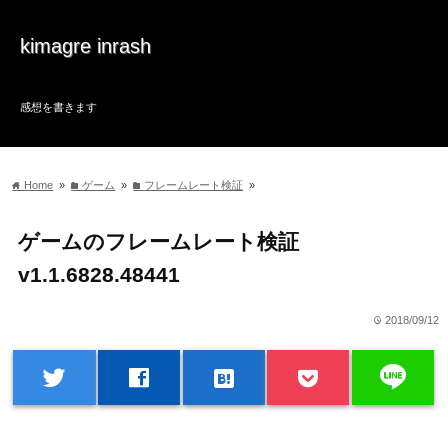
kimagre inrash
感想を書きます
Home
»
ゲーム
»
フレームレート検証
»
home
folder
folder
ゲームのフレームレート検証
v1.1.6828.48441
2018/09/12
time
line
twitter
facebook
hatenabookmark