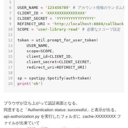
USER_NAME 
=
'123456789'
# アカウント情報のランダムな
CLIENT_ID 
=
'XXXXXXXXXXXXXXXX'
CLIENT_SECRET 
=
'YYYYYYYYYYYYYYYY'
REFIRECT_URI 
=
'http://localhost:8888/callback'
SCOPE 
=
'user-library-read'
# 必要なスコープ設定
token 
=
 util
.
prompt_for_user_token
(
    USER_NAME
,
    scope
=
SCOPE
,
    client_id
=
CLIENT_ID
,
    client_secret
=
CLIENT_SECRET
,
    redirect_uri
=
REFIRECT_URI
)
sp 
=
 spotipy
.
Spotify
(
auth
=
token
)
print
(
'ok'
)
ブラウザが立ち上がって認証画面となる。
同意すると「Authentication status: successful」と表示が出る。
api-authorization.py を実行したフォルダに .cache-XXXXXXXX フ
ァイルが出来ていて