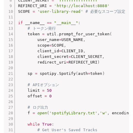
CLIENT_SECRET 
=
'YYYYYYYYYYYYYYYY'
REFIRECT_URI 
=
'http://localhost:8888'
SCOPE 
=
'user-library-read'
# 必要なスコープ設定
if
 __name__ 
==
"__main__"
:
# トークン発行
    token 
=
 util
.
prompt_for_user_token
(
        user_name
=
USER_NAME
,
        scope
=
SCOPE
,
        client_id
=
CLIENT_ID
,
        client_secret
=
CLIENT_SECRET
,
        redirect_uri
=
REFIRECT_URI
)
    sp 
=
 spotipy
.
Spotify
(
auth
=
token
)
# APIオプション
    limit 
=
50
    offset 
=
0
# ログ出力
    f 
=
open
(
'spotifyLibrary.txt'
,
'w'
,
 encoding
while
True
:
# Get User's Saved Tracks