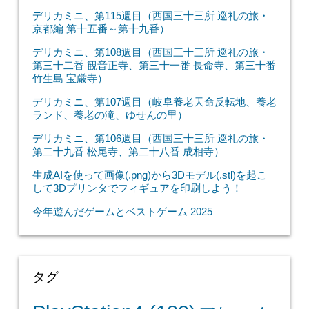
デリカミニ、第115週目（西国三十三所 巡礼の旅・
京都編 第十五番～第十九番）
デリカミニ、第108週目（西国三十三所 巡礼の旅・
第三十二番 観音正寺、第三十一番 長命寺、第三十番
竹生島 宝厳寺）
デリカミニ、第107週目（岐阜養老天命反転地、養老
ランド、養老の滝、ゆせんの里）
デリカミニ、第106週目（西国三十三所 巡礼の旅・
第二十九番 松尾寺、第二十八番 成相寺）
生成AIを使って画像(.png)から3Dモデル(.stl)を起こ
して3Dプリンタでフィギュアを印刷しよう！
今年遊んだゲームとベストゲーム 2025
タグ