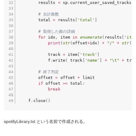
        results 
=
 sp
.
current_user_saved_tracks
(
# 合計曲数
        total 
=
 results
[
'total'
]
# 取得した曲の詳細
for
 idx
,
 item 
in
enumerate
(
results
[
'ite
print
(
str
(
offset
+
idx
)
+
"/"
+
str
(
t
            track 
=
 item
[
'track'
]
            f
.
write
(
 track
[
'name'
]
+
"\t"
+
 tra
# 終了判定
        offset 
=
 offset 
+
 limit

if
 offset 
>=
 total
:
break
    f
.
close
(
)
spotifyLibrary.txt という名前で作成される。