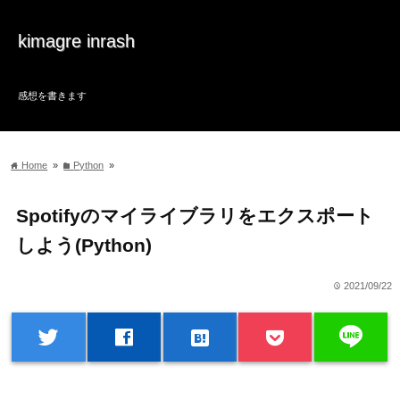
kimagre inrash
感想を書きます
Home
»
Python
»
home
folder
Spotifyのマイライブラリをエクスポート
しよう(Python)
2021/09/22
time
line
twitter
facebook
hatenabookmark