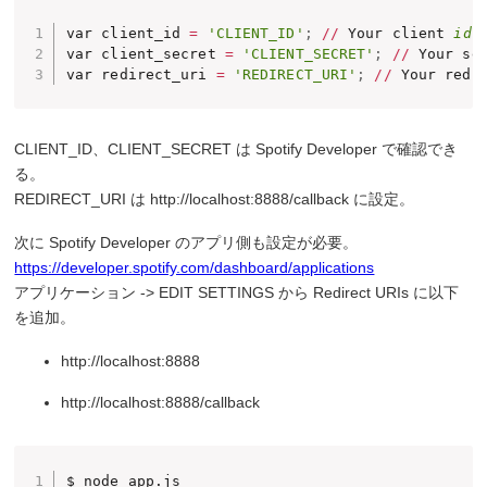
var client_id 
=
'CLIENT_ID'
;
//
 Your client 
id
var client_secret 
=
'CLIENT_SECRET'
;
//
 Your sec
var redirect_uri 
=
'REDIRECT_URI'
;
//
 Your redi
CLIENT_ID、CLIENT_SECRET は Spotify Developer で確認でき
る。
REDIRECT_URI は http://localhost:8888/callback に設定。
次に Spotify Developer のアプリ側も設定が必要。
https://developer.spotify.com/dashboard/applications
アプリケーション -> EDIT SETTINGS から Redirect URIs に以下
を追加。
http://localhost:8888
http://localhost:8888/callback
$ node app.js