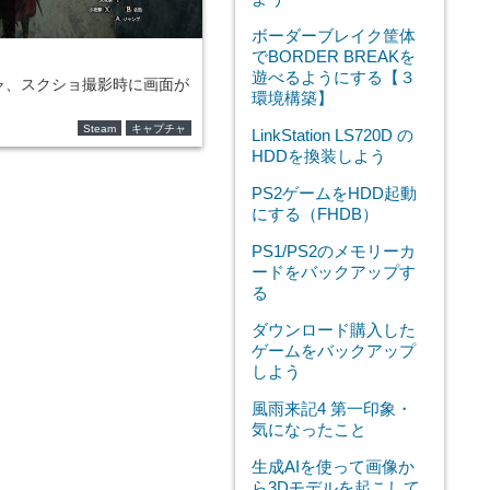
ボーダーブレイク筐体
でBORDER BREAKを
遊べるようにする【３
ャ、スクショ撮影時に画面が
環境構築】
Steam
キャプチャ
LinkStation LS720D の
HDDを換装しよう
PS2ゲームをHDD起動
にする（FHDB）
PS1/PS2のメモリーカ
ードをバックアップす
る
ダウンロード購入した
ゲームをバックアップ
しよう
風雨来記4 第一印象・
気になったこと
生成AIを使って画像か
ら3Dモデルを起こして