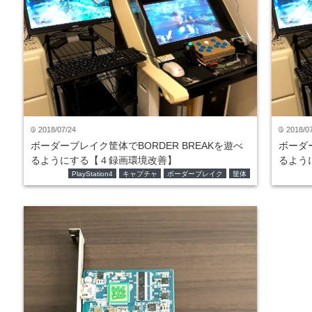
2018/07/24
2018/0
time
time
ボーダーブレイク筐体でBORDER BREAKを遊べ
ボーダー
るようにする【４録画環境改善】
るよう
PlayStation4
キャプチャ
ボーダーブレイク
筐体