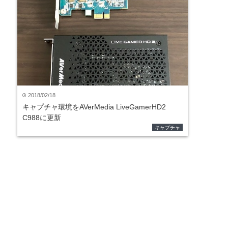
2018/02/18
time
キャプチャ環境をAVerMedia LiveGamerHD2
C988に更新
キャプチャ