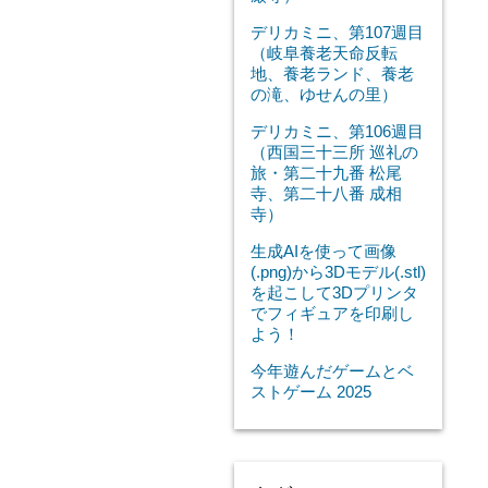
デリカミニ、第107週目
（岐阜養老天命反転
地、養老ランド、養老
の滝、ゆせんの里）
デリカミニ、第106週目
（西国三十三所 巡礼の
旅・第二十九番 松尾
寺、第二十八番 成相
寺）
生成AIを使って画像
(.png)から3Dモデル(.stl)
を起こして3Dプリンタ
でフィギュアを印刷し
よう！
今年遊んだゲームとベ
ストゲーム 2025