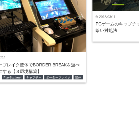
2018/03/11
time
PCゲームのキャプチ
暗い対処法
7/22
ブレイク筐体でBORDER BREAKを遊べ
にする【３環境構築】
PlayStation4
キャプチャ
ボーダーブレイク
筐体