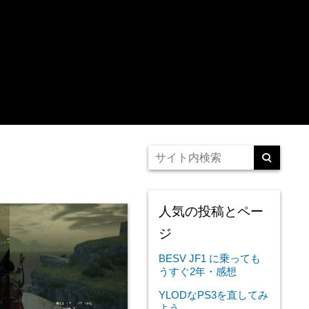
人気の投稿とペー
ジ
BESV JF1 に乗っても
うすぐ2年・感想
YLODなPS3を直してみ
よう