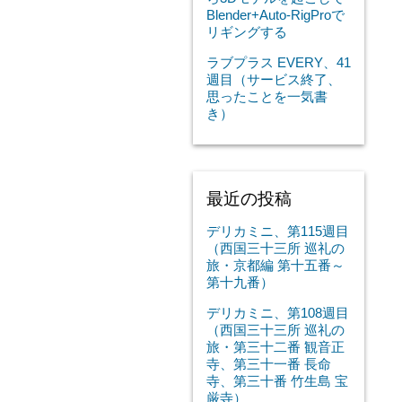
Blender+Auto-RigProで
リギングする
ラブプラス EVERY、41
週目（サービス終了、
思ったことを一気書
き）
最近の投稿
デリカミニ、第115週目
（西国三十三所 巡礼の
旅・京都編 第十五番～
第十九番）
デリカミニ、第108週目
（西国三十三所 巡礼の
旅・第三十二番 観音正
寺、第三十一番 長命
寺、第三十番 竹生島 宝
厳寺）