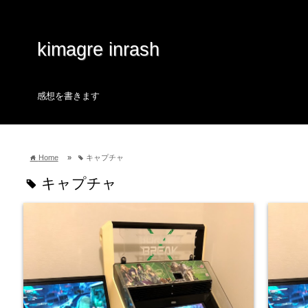
kimagre inrash
感想を書きます
Home
»
キャプチャ
home
tag
キャプチャ
tag