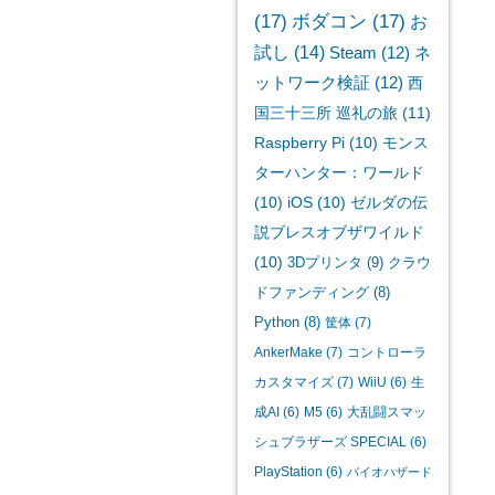
(17)
ボダコン
(17)
お
試し
(14)
Steam
(12)
ネ
ットワーク検証
(12)
西
国三十三所 巡礼の旅
(11)
Raspberry Pi
(10)
モンス
ターハンター：ワールド
(10)
iOS
(10)
ゼルダの伝
説ブレスオブザワイルド
(10)
3Dプリンタ
(9)
クラウ
ドファンディング
(8)
Python
(8)
筐体
(7)
AnkerMake
(7)
コントローラ
カスタマイズ
(7)
WiiU
(6)
生
成AI
(6)
M5
(6)
大乱闘スマッ
シュブラザーズ SPECIAL
(6)
PlayStation
(6)
バイオハザード