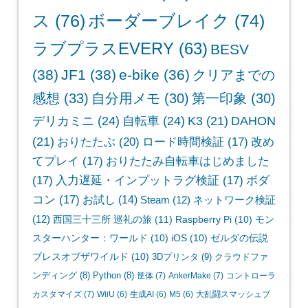
ス
(76)
ボーダーブレイク
(74)
ラブプラスEVERY
(63)
BESV
(38)
JF1
(38)
e-bike
(36)
クリアまでの
感想
(33)
自分用メモ
(30)
第一印象
(30)
デリカミニ
(24)
自転車
(24)
K3
(21)
DAHON
(21)
おりたたぶ
(20)
ロード時間検証
(17)
改め
てプレイ
(17)
おりたたみ自転車はじめました
(17)
入力遅延・インプットラグ検証
(17)
ボダ
コン
(17)
お試し
(14)
Steam
(12)
ネットワーク検証
(12)
西国三十三所 巡礼の旅
(11)
Raspberry Pi
(10)
モン
スターハンター：ワールド
(10)
iOS
(10)
ゼルダの伝説
ブレスオブザワイルド
(10)
3Dプリンタ
(9)
クラウドファ
ンディング
(8)
Python
(8)
筐体
(7)
AnkerMake
(7)
コントローラ
カスタマイズ
(7)
WiiU
(6)
生成AI
(6)
M5
(6)
大乱闘スマッシュブ