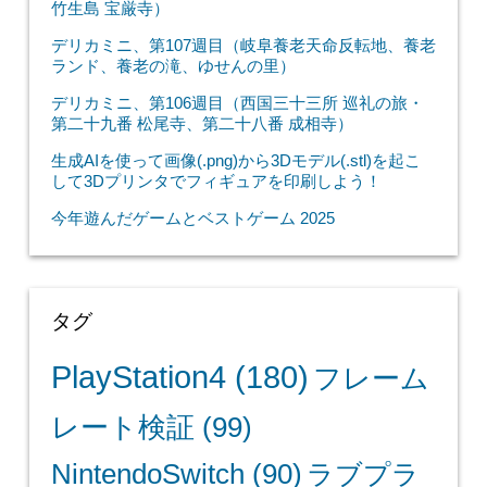
竹生島 宝厳寺）
デリカミニ、第107週目（岐阜養老天命反転地、養老
ランド、養老の滝、ゆせんの里）
デリカミニ、第106週目（西国三十三所 巡礼の旅・
第二十九番 松尾寺、第二十八番 成相寺）
生成AIを使って画像(.png)から3Dモデル(.stl)を起こ
して3Dプリンタでフィギュアを印刷しよう！
今年遊んだゲームとベストゲーム 2025
タグ
PlayStation4
(180)
フレーム
レート検証
(99)
NintendoSwitch
(90)
ラブプラ