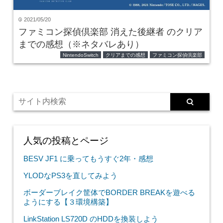
2021/05/20
time
ファミコン探偵倶楽部 消えた後継者 のクリア
までの感想（※ネタバレあり）
NintendoSwitch
クリアまでの感想
ファミコン探偵倶楽部
人気の投稿とページ
BESV JF1 に乗ってもうすぐ2年・感想
YLODなPS3を直してみよう
ボーダーブレイク筐体でBORDER BREAKを遊べる
ようにする【３環境構築】
LinkStation LS720D のHDDを換装しよう