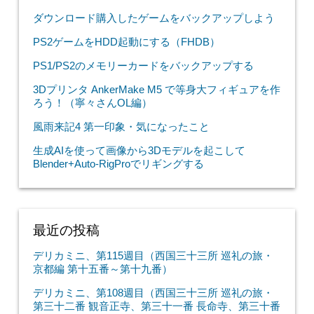
ダウンロード購入したゲームをバックアップしよう
PS2ゲームをHDD起動にする（FHDB）
PS1/PS2のメモリーカードをバックアップする
3Dプリンタ AnkerMake M5 で等身大フィギュアを作
ろう！（寧々さんOL編）
風雨来記4 第一印象・気になったこと
生成AIを使って画像から3Dモデルを起こして
Blender+Auto-RigProでリギングする
最近の投稿
デリカミニ、第115週目（西国三十三所 巡礼の旅・
京都編 第十五番～第十九番）
デリカミニ、第108週目（西国三十三所 巡礼の旅・
第三十二番 観音正寺、第三十一番 長命寺、第三十番