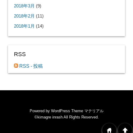
2018年3月
(9)
2018年2月
(11)
2018年1月
(14)
RSS
RSS - 投稿
Powered by
WordPress Theme マテリアル
©kimagre inrash
All Rights Reserved.
home
arrowup