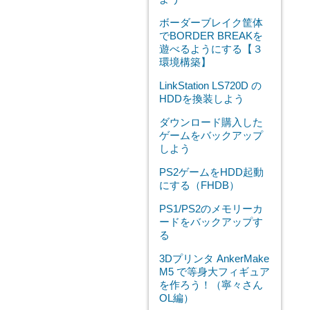
ボーダーブレイク筐体
でBORDER BREAKを
遊べるようにする【３
環境構築】
LinkStation LS720D の
HDDを換装しよう
ダウンロード購入した
ゲームをバックアップ
しよう
PS2ゲームをHDD起動
にする（FHDB）
PS1/PS2のメモリーカ
ードをバックアップす
る
3Dプリンタ AnkerMake
M5 で等身大フィギュア
を作ろう！（寧々さん
OL編）