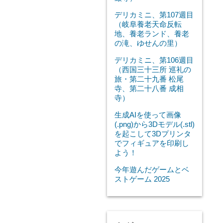
デリカミニ、第107週目
（岐阜養老天命反転
地、養老ランド、養老
の滝、ゆせんの里）
デリカミニ、第106週目
（西国三十三所 巡礼の
旅・第二十九番 松尾
寺、第二十八番 成相
寺）
生成AIを使って画像
(.png)から3Dモデル(.stl)
を起こして3Dプリンタ
でフィギュアを印刷し
よう！
今年遊んだゲームとベ
ストゲーム 2025