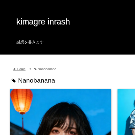
kimagre inrash
感想を書きます
Home
»
Nanobanana
home
tag
Nanobanana
tag