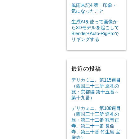
風雨来記4 第一印象・
気になったこと
生成AIを使って画像か
ら3Dモデルを起こして
Blender+Auto-RigProで
リギングする
最近の投稿
デリカミニ、第115週目
（西国三十三所 巡礼の
旅・京都編 第十五番～
第十九番）
デリカミニ、第108週目
（西国三十三所 巡礼の
旅・第三十二番 観音正
寺、第三十一番 長命
寺、第三十番 竹生島 宝
厳寺）