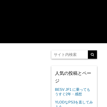
人気の投稿とペー
ジ
BESV JF1 に乗っても
うすぐ2年・感想
YLODなPS3を直してみ
よう