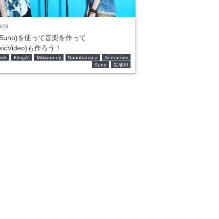
9/19
(Suno)を使って音楽を作って
sicVideo)も作ろう！
alk
KlingAI
Midjourney
Nanobanana
Seedream
Suno
生成AI