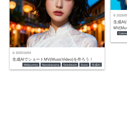
2025/0
time
生成AI
MV(Mu
Cakew
2025/10/04
time
生成AIでショートMV(MusicVideo)を作ろう！
Midjourney
Nanobanana
Seedream
Suno
生成AI