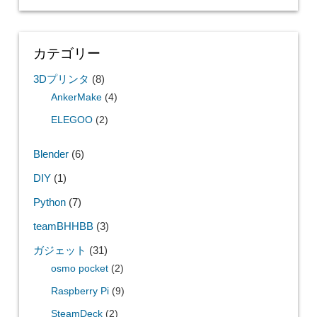
カテゴリー
3Dプリンタ
(8)
AnkerMake
(4)
ELEGOO
(2)
Blender
(6)
DIY
(1)
Python
(7)
teamBHHBB
(3)
ガジェット
(31)
osmo pocket
(2)
Raspberry Pi
(9)
SteamDeck
(2)