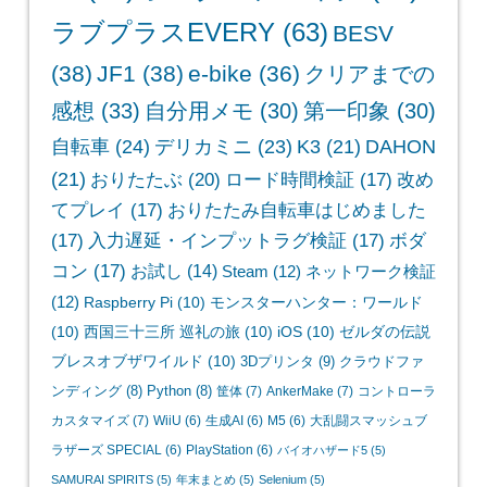
ラブプラスEVERY
(63)
BESV
(38)
JF1
(38)
e-bike
(36)
クリアまでの
感想
(33)
自分用メモ
(30)
第一印象
(30)
自転車
(24)
デリカミニ
(23)
K3
(21)
DAHON
(21)
おりたたぶ
(20)
ロード時間検証
(17)
改め
てプレイ
(17)
おりたたみ自転車はじめました
(17)
入力遅延・インプットラグ検証
(17)
ボダ
コン
(17)
お試し
(14)
Steam
(12)
ネットワーク検証
(12)
Raspberry Pi
(10)
モンスターハンター：ワールド
(10)
西国三十三所 巡礼の旅
(10)
iOS
(10)
ゼルダの伝説
ブレスオブザワイルド
(10)
3Dプリンタ
(9)
クラウドファ
ンディング
(8)
Python
(8)
筐体
(7)
AnkerMake
(7)
コントローラ
カスタマイズ
(7)
WiiU
(6)
生成AI
(6)
M5
(6)
大乱闘スマッシュブ
ラザーズ SPECIAL
(6)
PlayStation
(6)
バイオハザード5
(5)
SAMURAI SPIRITS
(5)
年末まとめ
(5)
Selenium
(5)