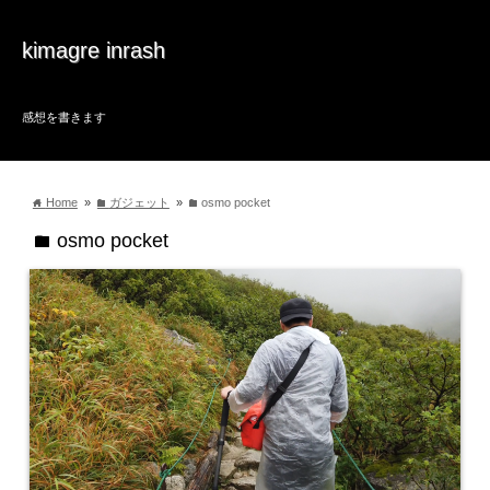
kimagre inrash
感想を書きます
Home
»
ガジェット
»
osmo pocket
home
folder
folder
osmo pocket
folder