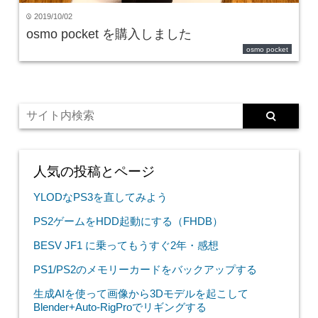
2019/10/02
time
osmo pocket を購入しました
osmo pocket
人気の投稿とページ
YLODなPS3を直してみよう
PS2ゲームをHDD起動にする（FHDB）
BESV JF1 に乗ってもうすぐ2年・感想
PS1/PS2のメモリーカードをバックアップする
生成AIを使って画像から3Dモデルを起こして
Blender+Auto-RigProでリギングする