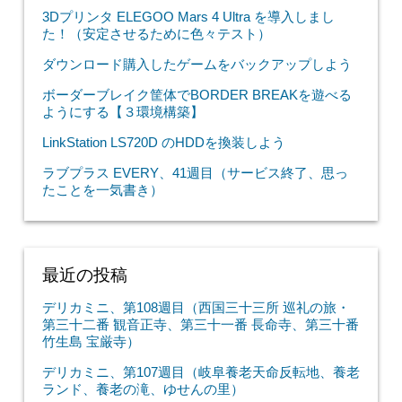
3Dプリンタ ELEGOO Mars 4 Ultra を導入しまし
た！（安定させるために色々テスト）
ダウンロード購入したゲームをバックアップしよう
ボーダーブレイク筐体でBORDER BREAKを遊べる
ようにする【３環境構築】
LinkStation LS720D のHDDを換装しよう
ラブプラス EVERY、41週目（サービス終了、思っ
たことを一気書き）
最近の投稿
デリカミニ、第108週目（西国三十三所 巡礼の旅・
第三十二番 観音正寺、第三十一番 長命寺、第三十番
竹生島 宝厳寺）
デリカミニ、第107週目（岐阜養老天命反転地、養老
ランド、養老の滝、ゆせんの里）