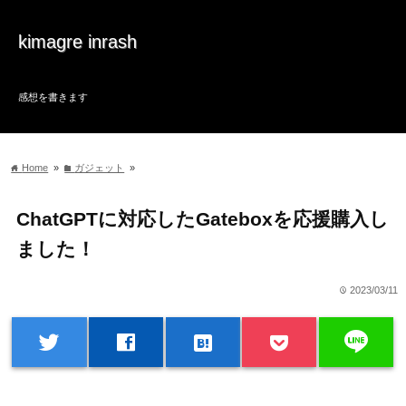
kimagre inrash
感想を書きます
Home
»
ガジェット
»
home
folder
ChatGPTに対応したGateboxを応援購入し
ました！
2023/03/11
time
line
twitter
facebook
hatenabookmark