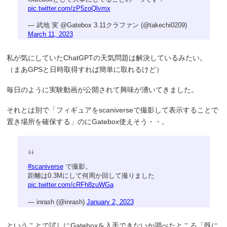
pic.twitter.com/zP5zoQlvmx
— 武地 実 @Gatebox 3.11クラファン (@takechi0209)
March 11, 2023
私が気にしていたChatGPTの天気問題は解決しているみたい。
（まあGPSと日時取得すれば簡単に取れるけど）
毎日のように実験動画が公開されて興味が湧いてきました。
それとは別で「フィギュアをscaniverseで撮影して表示することで
置き場所を確保する」のにGatebox使えそう・・。
#scaniverse
で撮影。
距離は0.3Mにして何周か回して撮りました
pic.twitter.com/cRFh8zuWGa
— inrash (@inrash)
January 2, 2023
ということで試しにGateboxを入手できないか調べたところ「既に