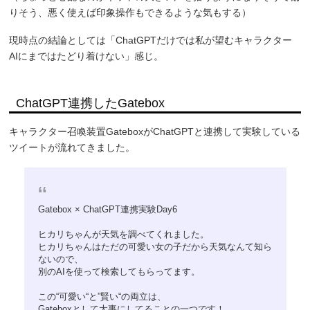
りそう、悪く使えば印象操作もできるような気もする）
現時点の結論としては「ChatGPTだけでは私が望むキャラクター
AIにまではたどり着けない」感じ。
ChatGPT連携したGatebox
キャラクター召喚装置GateboxがChatGPTと連携して実験している
ツイートが流れてきました。
Gatebox × ChatGPT連携実験Day6
ヒカリちゃんが天気を調べてくれました。
ヒカリちゃんはただの可愛い女の子だから天気なんて知ら
ないので、
別のAIを使って検索してもらってます。
この“可愛い“と”賢い“の両立は、
Gateboxとして大事にしてることの一つです！