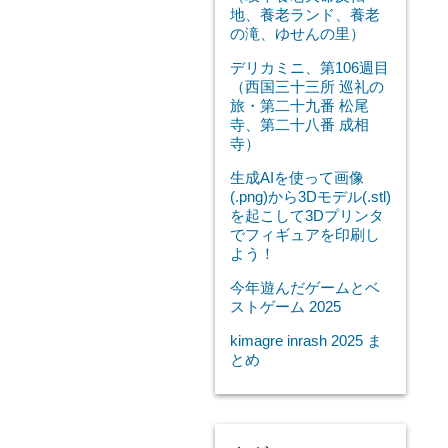
地、養老ランド、養老
の滝、ゆせんの里）
デリカミニ、第106週目
（西国三十三所 巡礼の
旅・第二十九番 松尾
寺、第二十八番 成相
寺）
生成AIを使って画像
(.png)から3Dモデル(.stl)
を起こして3Dプリンタ
でフィギュアを印刷し
よう！
今年遊んだゲームとベ
ストゲーム 2025
kimagre inrash 2025 ま
とめ