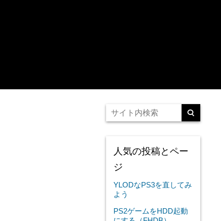
人気の投稿とペー
ジ
YLODなPS3を直してみ
よう
PS2ゲームをHDD起動
にする（FHDB）