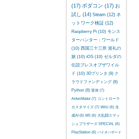
(17)
ボダコン
(17)
お
試し
(14)
Steam
(12)
ネ
ットワーク検証
(12)
Raspberry Pi
(10)
モンス
ターハンター：ワールド
(10)
西国三十三所 巡礼の
旅
(10)
iOS
(10)
ゼルダの
伝説ブレスオブザワイル
ド
(10)
3Dプリンタ
(9)
ク
ラウドファンディング
(8)
Python
(8)
筐体
(7)
AnkerMake
(7)
コントローラ
カスタマイズ
(7)
WiiU
(6)
生
成AI
(6)
M5
(6)
大乱闘スマッ
シュブラザーズ SPECIAL
(6)
PlayStation
(6)
バイオハザード