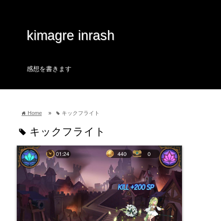
kimagre inrash
感想を書きます
Home
»
キックフライト
home
tag
キックフライト
tag