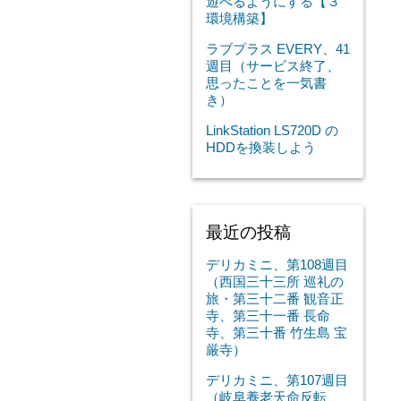
遊べるようにする【３
環境構築】
ラブプラス EVERY、41
週目（サービス終了、
思ったことを一気書
き）
LinkStation LS720D の
HDDを換装しよう
最近の投稿
デリカミニ、第108週目
（西国三十三所 巡礼の
旅・第三十二番 観音正
寺、第三十一番 長命
寺、第三十番 竹生島 宝
厳寺）
デリカミニ、第107週目
（岐阜養老天命反転