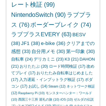
レート検証
(99)
NintendoSwitch
(90)
ラブプラ
ス
(76)
ボーダーブレイク
(74)
ラブプラスEVERY
(63)
BESV
(38)
JF1
(38)
e-bike
(36)
クリアまでの
感想
(33)
自分用メモ
(30)
第一印象
(30)
自転車
(24)
デリカミニ
(23)
K3
(21)
DAHON
(21)
おりたたぶ
(20)
ロード時間検証
(17)
改め
てプレイ
(17)
おりたたみ自転車はじめました
(17)
入力遅延・インプットラグ検証
(17)
ボダ
コン
(17)
お試し
(14)
Steam
(12)
ネットワーク検証
(12)
Raspberry Pi
(10)
モンスターハンター：ワールド
(10)
西国三十三所 巡礼の旅
(10)
iOS
(10)
ゼルダの伝説
ブレスオブザワイルド
(10)
3Dプリンタ
(9)
クラウドファ