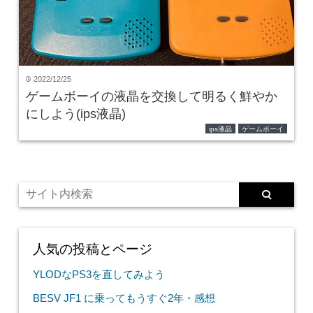
2022/12/25
time
ゲームボーイの液晶を交換して明るく鮮やか
にしよう(ips液晶)
ips液晶
ゲームボーイ
人気の投稿とページ
YLODなPS3を直してみよう
BESV JF1 に乗ってもうすぐ2年・感想