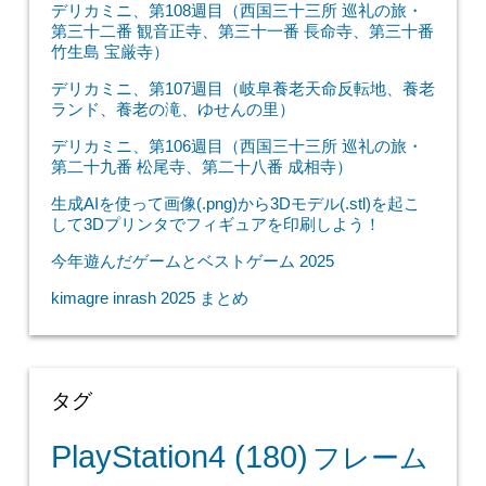
デリカミニ、第108週目（西国三十三所 巡礼の旅・
第三十二番 観音正寺、第三十一番 長命寺、第三十番
竹生島 宝厳寺）
デリカミニ、第107週目（岐阜養老天命反転地、養老
ランド、養老の滝、ゆせんの里）
デリカミニ、第106週目（西国三十三所 巡礼の旅・
第二十九番 松尾寺、第二十八番 成相寺）
生成AIを使って画像(.png)から3Dモデル(.stl)を起こ
して3Dプリンタでフィギュアを印刷しよう！
今年遊んだゲームとベストゲーム 2025
kimagre inrash 2025 まとめ
タグ
PlayStation4
(180)
フレーム