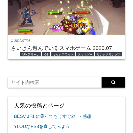
2020/07/08
time
さいきん遊んでいるスマホゲーム 2020.07
AFKアリーナ
iOS
キックフライト
スマホゲー
リンクスリングス
人気の投稿とページ
BESV JF1 に乗ってもうすぐ2年・感想
YLODなPS3を直してみよう