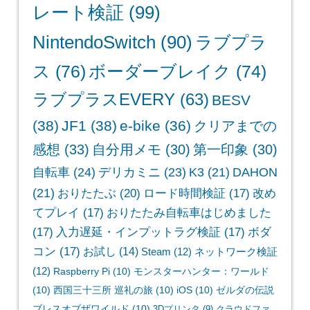
レート検証
(99)
NintendoSwitch
(90)
ラブプラ
ス
(76)
ボーダーブレイク
(74)
ラブプラスEVERY
(63)
BESV
(38)
JF1
(38)
e-bike
(36)
クリアまでの
感想
(33)
自分用メモ
(30)
第一印象
(30)
自転車
(24)
デリカミニ
(23)
K3
(21)
DAHON
(21)
おりたたぶ
(20)
ロード時間検証
(17)
改め
てプレイ
(17)
おりたたみ自転車はじめました
(17)
入力遅延・インプットラグ検証
(17)
ボダ
コン
(17)
お試し
(14)
Steam
(12)
ネットワーク検証
(12)
Raspberry Pi
(10)
モンスターハンター：ワールド
(10)
西国三十三所 巡礼の旅
(10)
iOS
(10)
ゼルダの伝説
ブレスオブザワイルド
(10)
3Dプリンタ
(9)
クラウドファ