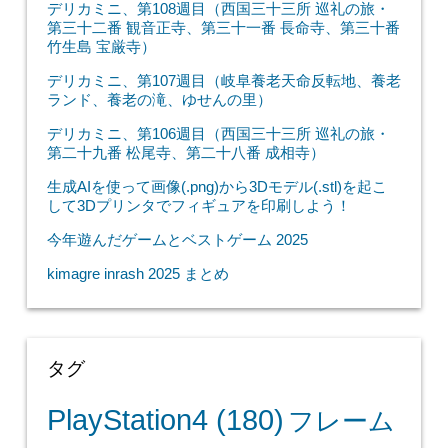
デリカミニ、第108週目（西国三十三所 巡礼の旅・
第三十二番 観音正寺、第三十一番 長命寺、第三十番
竹生島 宝厳寺）
デリカミニ、第107週目（岐阜養老天命反転地、養老
ランド、養老の滝、ゆせんの里）
デリカミニ、第106週目（西国三十三所 巡礼の旅・
第二十九番 松尾寺、第二十八番 成相寺）
生成AIを使って画像(.png)から3Dモデル(.stl)を起こ
して3Dプリンタでフィギュアを印刷しよう！
今年遊んだゲームとベストゲーム 2025
kimagre inrash 2025 まとめ
タグ
PlayStation4
(180)
フレーム