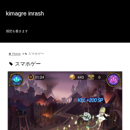
kimagre inrash
感想を書きます
Home
»
スマホゲー
home
tag
スマホゲー
tag