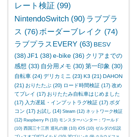
レート検証
(99)
NintendoSwitch
(90)
ラブプラ
ス
(76)
ボーダーブレイク
(74)
ラブプラスEVERY
(63)
BESV
(38)
JF1
(38)
e-bike
(36)
クリアまでの
感想
(33)
自分用メモ
(30)
第一印象
(30)
自転車
(24)
デリカミニ
(23)
K3
(21)
DAHON
(21)
おりたたぶ
(20)
ロード時間検証
(17)
改め
てプレイ
(17)
おりたたみ自転車はじめました
(17)
入力遅延・インプットラグ検証
(17)
ボダ
コン
(17)
お試し
(14)
Steam
(12)
ネットワーク検証
(12)
Raspberry Pi
(10)
モンスターハンター：ワールド
(10)
西国三十三所 巡礼の旅
(10)
iOS
(10)
ゼルダの伝説
ブレスオブザワイルド
(10)
3Dプリンタ
(9)
クラウドファ