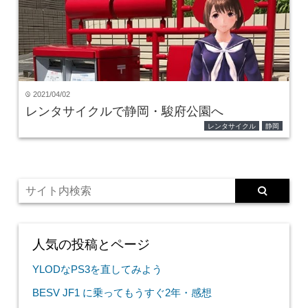
2021/04/02
time
レンタサイクルで静岡・駿府公園へ
レンタサイクル
静岡
人気の投稿とページ
YLODなPS3を直してみよう
BESV JF1 に乗ってもうすぐ2年・感想