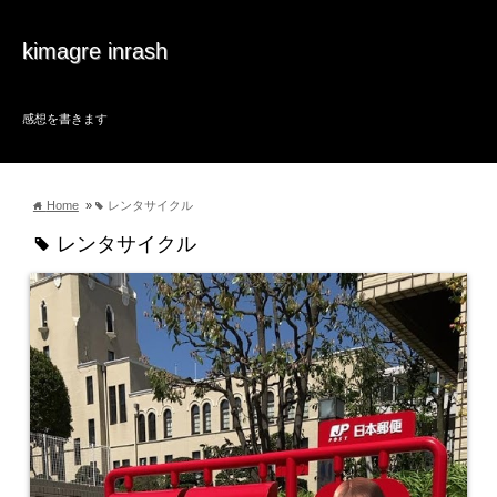
kimagre inrash
感想を書きます
Home
»
レンタサイクル
home
tag
レンタサイクル
tag