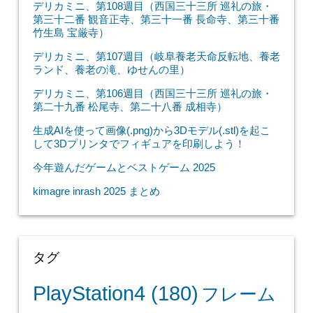
デリカミニ、第108週目（西国三十三所 巡礼の旅・
第三十二番 観音正寺、第三十一番 長命寺、第三十番
竹生島 宝厳寺）
デリカミニ、第107週目（岐阜養老天命反転地、養老
ランド、養老の滝、ゆせんの里）
デリカミニ、第106週目（西国三十三所 巡礼の旅・
第二十九番 松尾寺、第二十八番 成相寺）
生成AIを使って画像(.png)から3Dモデル(.stl)を起こ
して3Dプリンタでフィギュアを印刷しよう！
今年遊んだゲームとベストゲーム 2025
kimagre inrash 2025 まとめ
タグ
PlayStation4
(180)
フレーム