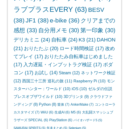
ラブプラスEVERY
(63)
BESV
(38)
JF1
(38)
e-bike
(36)
クリアまでの
感想
(33)
自分用メモ
(30)
第一印象
(30)
デリカミニ
(24)
自転車
(24)
K3
(21)
DAHON
(21)
おりたたぶ
(20)
ロード時間検証
(17)
改め
てプレイ
(17)
おりたたみ自転車はじめました
(17)
入力遅延・インプットラグ検証
(17)
ボダ
コン
(17)
お試し
(14)
Steam
(12)
ネットワーク検証
(12)
西国三十三所 巡礼の旅
(11)
Raspberry Pi
(10)
モン
スターハンター：ワールド
(10)
iOS
(10)
ゼルダの伝説
ブレスオブザワイルド
(10)
3Dプリンタ
(9)
クラウドファ
ンディング
(8)
Python
(8)
筐体
(7)
AnkerMake
(7)
コントローラ
カスタマイズ
(7)
WiiU
(6)
生成AI
(6)
M5
(6)
大乱闘スマッシュブ
ラザーズ SPECIAL
(6)
PlayStation
(6)
バイオハザード5
(5)
SAMURAI SPIRITS
(5)
年末まとめ
(5)
Selenium
(5)