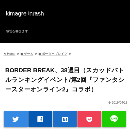
kimagre inrash
感想を書きます
Home
»
ゲーム
»
ボーダーブレイク
»
home
folder
folder
BORDER BREAK、38週目（スカッドバト
ルランキングイベント/第2回『ファンタシ
ースターオンライン2』コラボ）
2019/04/19
time
line
twitter
facebook
hatenabookmark