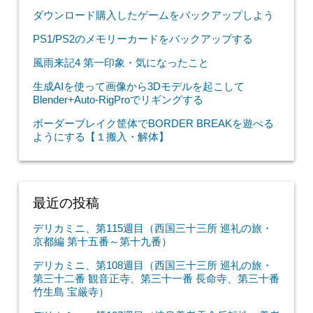
ダウンロード購入したゲームをバックアップしよう
PS1/PS2のメモリーカードをバックアップする
風雨来記4 第一印象・気になったこと
生成AIを使って画像から3Dモデルを起こして
Blender+Auto-RigProでリギングする
ボーダーブレイク筐体でBORDER BREAKを遊べる
ようにする【１搬入・解体】
最近の投稿
デリカミニ、第115週目（西国三十三所 巡礼の旅・
京都編 第十五番～第十九番）
デリカミニ、第108週目（西国三十三所 巡礼の旅・
第三十二番 観音正寺、第三十一番 長命寺、第三十番
竹生島 宝厳寺）