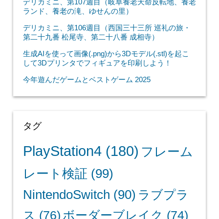
デリカミニ、第107週目（岐阜養老天命反転地、養老
ランド、養老の滝、ゆせんの里）
デリカミニ、第106週目（西国三十三所 巡礼の旅・
第二十九番 松尾寺、第二十八番 成相寺）
生成AIを使って画像(.png)から3Dモデル(.stl)を起こ
して3Dプリンタでフィギュアを印刷しよう！
今年遊んだゲームとベストゲーム 2025
タグ
PlayStation4
(180)
フレーム
レート検証
(99)
NintendoSwitch
(90)
ラブプラ
ス
(76)
ボーダーブレイク
(74)