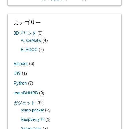
カテゴリー
3Dプリンタ
(8)
AnkerMake
(4)
ELEGOO
(2)
Blender
(6)
DIY
(1)
Python
(7)
teamBHHBB
(3)
ガジェット
(31)
osmo pocket
(2)
Raspberry Pi
(9)
SteamDeck
(2)