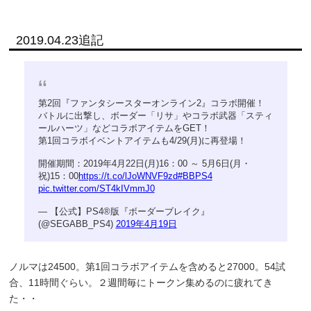
2019.04.23追記
第2回『ファンタシースターオンライン2』コラボ開催！
バトルに出撃し、ボーダー「リサ」やコラボ武器「スティ
ールハーツ」などコラボアイテムをGET！
第1回コラボイベントアイテムも4/29(月)に再登場！
開催期間：2019年4月22日(月)16：00 ～ 5月6日(月・
祝)15：00
https://t.co/lJoWNVF9zd
#BBPS4
pic.twitter.com/ST4kIVmmJ0
— 【公式】PS4®版『ボーダーブレイク』
(@SEGABB_PS4)
2019年4月19日
ノルマは24500。第1回コラボアイテムを含めると27000。54試
合、11時間ぐらい。２週間毎にトークン集めるのに疲れてき
た・・