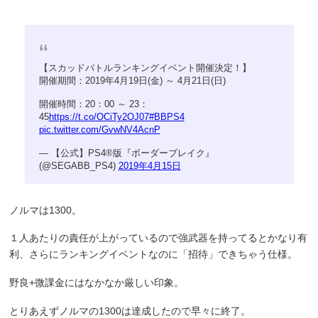
【スカッドバトルランキングイベント開催決定！】
開催期間：2019年4月19日(金) ～ 4月21日(日)
開催時間：20：00 ～ 23：
45
https://t.co/OCiTy2OJ07
#BBPS4
pic.twitter.com/GvwNV4AcnP
— 【公式】PS4®版『ボーダーブレイク』
(@SEGABB_PS4)
2019年4月15日
ノルマは1300。
１人あたりの責任が上がっているので強武器を持ってるとかなり有
利、さらにランキングイベントなのに「招待」できちゃう仕様。
野良+微課金にはなかなか厳しい印象。
とりあえずノルマの1300は達成したので早々に終了。