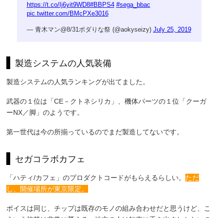
https://t.co/Ij6yit9WD8
#BBPS4
#sega_bbac
pic.twitter.com/BMcPXe3016
— 青木マン@8/31ボダりな祭 (@aokyseizy)
July 25, 2019
製造システムの人気装備
製造システムの人気ランキングが出てました。
武器の１位は「CE－クトネシリカ」、機体パーツの１位「クーガ
ーNX／脚」のようです。
第一世代は今の所揃っているのでまだ製造してないです。
セガコラボカフェ
「ハティ/カフェ」のプロダクトコードがもらえるらしい。
ただ
し、開催場所が東京限定。
ボイスは同じ、チップは既存のモノの組み合わせだと思うけど、こ