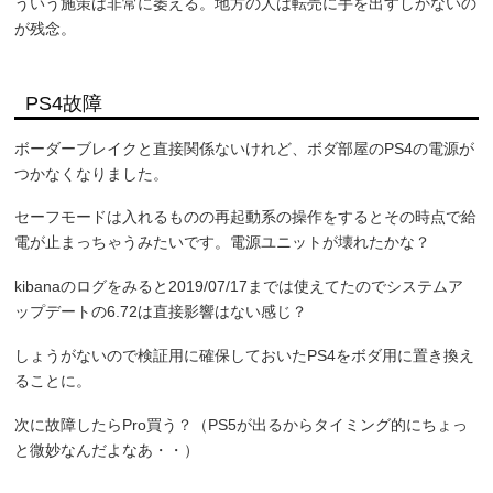
ういう施策は非常に萎える。地方の人は転売に手を出すしかないの
が残念。
PS4故障
ボーダーブレイクと直接関係ないけれど、ボダ部屋のPS4の電源が
つかなくなりました。
セーフモードは入れるものの再起動系の操作をするとその時点で給
電が止まっちゃうみたいです。電源ユニットが壊れたかな？
kibanaのログをみると2019/07/17までは使えてたのでシステムア
ップデートの6.72は直接影響はない感じ？
しょうがないので検証用に確保しておいたPS4をボダ用に置き換え
ることに。
次に故障したらPro買う？（PS5が出るからタイミング的にちょっ
と微妙なんだよなあ・・）