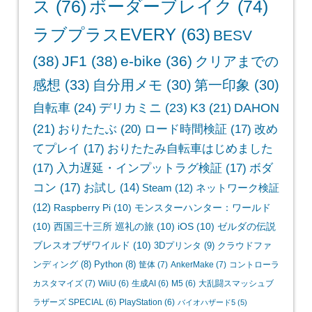
ス
(76)
ボーダーブレイク
(74)
ラブプラスEVERY
(63)
BESV
(38)
JF1
(38)
e-bike
(36)
クリアまでの
感想
(33)
自分用メモ
(30)
第一印象
(30)
自転車
(24)
デリカミニ
(23)
K3
(21)
DAHON
(21)
おりたたぶ
(20)
ロード時間検証
(17)
改め
てプレイ
(17)
おりたたみ自転車はじめました
(17)
入力遅延・インプットラグ検証
(17)
ボダ
コン
(17)
お試し
(14)
Steam
(12)
ネットワーク検証
(12)
Raspberry Pi
(10)
モンスターハンター：ワールド
(10)
西国三十三所 巡礼の旅
(10)
iOS
(10)
ゼルダの伝説
ブレスオブザワイルド
(10)
3Dプリンタ
(9)
クラウドファ
ンディング
(8)
Python
(8)
筐体
(7)
AnkerMake
(7)
コントローラ
カスタマイズ
(7)
WiiU
(6)
生成AI
(6)
M5
(6)
大乱闘スマッシュブ
ラザーズ SPECIAL
(6)
PlayStation
(6)
バイオハザード5
(5)