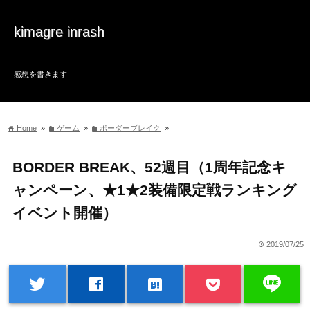
kimagre inrash
感想を書きます
Home
»
ゲーム
»
ボーダーブレイク
»
home
folder
folder
BORDER BREAK、52週目（1周年記念キ
ャンペーン、★1★2装備限定戦ランキング
イベント開催）
2019/07/25
time
line
twitter
facebook
hatenabookmark