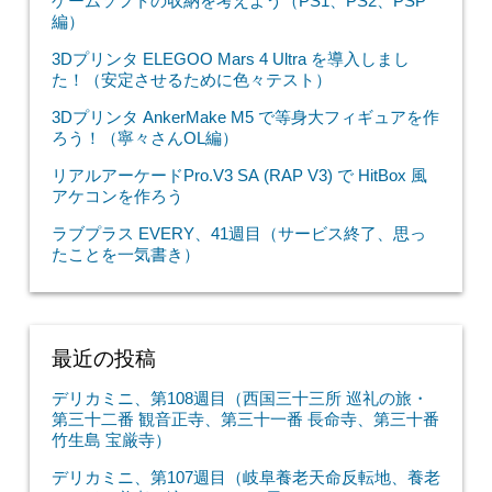
ゲームソフトの収納を考えよう（PS1、PS2、PSP
編）
3Dプリンタ ELEGOO Mars 4 Ultra を導入しまし
た！（安定させるために色々テスト）
3Dプリンタ AnkerMake M5 で等身大フィギュアを作
ろう！（寧々さんOL編）
リアルアーケードPro.V3 SA (RAP V3) で HitBox 風
アケコンを作ろう
ラブプラス EVERY、41週目（サービス終了、思っ
たことを一気書き）
最近の投稿
デリカミニ、第108週目（西国三十三所 巡礼の旅・
第三十二番 観音正寺、第三十一番 長命寺、第三十番
竹生島 宝厳寺）
デリカミニ、第107週目（岐阜養老天命反転地、養老