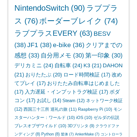
NintendoSwitch
(90)
ラブプラ
ス
(76)
ボーダーブレイク
(74)
ラブプラスEVERY
(63)
BESV
(38)
JF1
(38)
e-bike
(36)
クリアまでの
感想
(33)
自分用メモ
(30)
第一印象
(30)
デリカミニ
(24)
自転車
(24)
K3
(21)
DAHON
(21)
おりたたぶ
(20)
ロード時間検証
(17)
改め
てプレイ
(17)
おりたたみ自転車はじめました
(17)
入力遅延・インプットラグ検証
(17)
ボダ
コン
(17)
お試し
(14)
Steam
(12)
ネットワーク検証
(12)
西国三十三所 巡礼の旅
(11)
Raspberry Pi
(10)
モン
スターハンター：ワールド
(10)
iOS
(10)
ゼルダの伝説
ブレスオブザワイルド
(10)
3Dプリンタ
(9)
クラウドファ
ンディング
(8)
Python
(8)
筐体
(7)
AnkerMake
(7)
コントローラ