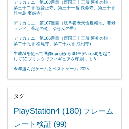
デリカミニ、第108週目（西国三十三所 巡礼の旅・
第三十二番 観音正寺、第三十一番 長命寺、第三十番
竹生島 宝厳寺）
デリカミニ、第107週目（岐阜養老天命反転地、養老
ランド、養老の滝、ゆせんの里）
デリカミニ、第106週目（西国三十三所 巡礼の旅・
第二十九番 松尾寺、第二十八番 成相寺）
生成AIを使って画像(.png)から3Dモデル(.stl)を起こ
して3Dプリンタでフィギュアを印刷しよう！
今年遊んだゲームとベストゲーム 2025
タグ
PlayStation4
(180)
フレーム
レート検証
(99)