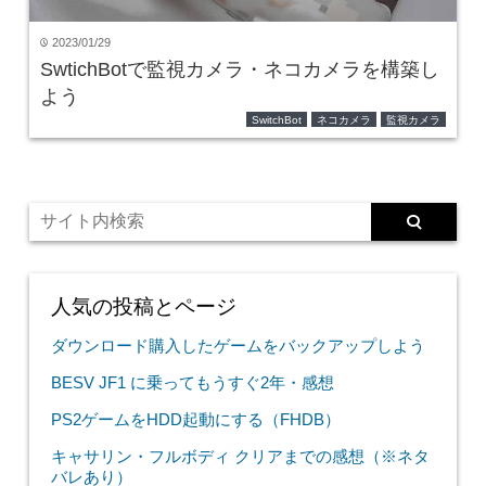
2023/01/29
time
SwtichBotで監視カメラ・ネコカメラを構築し
よう
SwitchBot
ネコカメラ
監視カメラ
人気の投稿とページ
ダウンロード購入したゲームをバックアップしよう
BESV JF1 に乗ってもうすぐ2年・感想
PS2ゲームをHDD起動にする（FHDB）
キャサリン・フルボディ クリアまでの感想（※ネタ
バレあり）