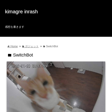
kimagre inrash
感想を書きます
Home
»
ガジェット
»
SwitchBot
home
folder
folder
SwitchBot
folder