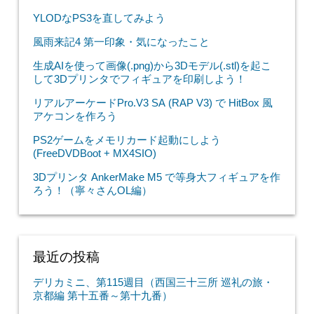
YLODなPS3を直してみよう
風雨来記4 第一印象・気になったこと
生成AIを使って画像(.png)から3Dモデル(.stl)を起こ
して3Dプリンタでフィギュアを印刷しよう！
リアルアーケードPro.V3 SA (RAP V3) で HitBox 風
アケコンを作ろう
PS2ゲームをメモリカード起動にしよう
(FreeDVDBoot + MX4SIO)
3Dプリンタ AnkerMake M5 で等身大フィギュアを作
ろう！（寧々さんOL編）
最近の投稿
デリカミニ、第115週目（西国三十三所 巡礼の旅・
京都編 第十五番～第十九番）