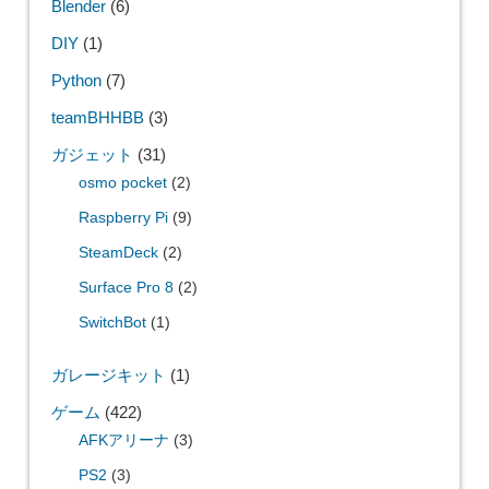
Blender
(6)
DIY
(1)
Python
(7)
teamBHHBB
(3)
ガジェット
(31)
osmo pocket
(2)
Raspberry Pi
(9)
SteamDeck
(2)
Surface Pro 8
(2)
SwitchBot
(1)
ガレージキット
(1)
ゲーム
(422)
AFKアリーナ
(3)
PS2
(3)