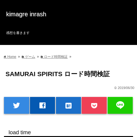
kimagre inrash
感想を書きます
Home
»
ゲーム
»
ロード時間検証
»
home
folder
folder
SAMURAI SPIRITS ロード時間検証
2019/06/30
time
line
twitter
facebook
hatenabookmark
load time