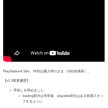
PlayStation4 Slim、HDDは購入時のまま（SSD未換装）。
【v1.3変更履歴】
早回しを辞めました
loading部分は等倍速、playable部分はある程度スキッ
プするように