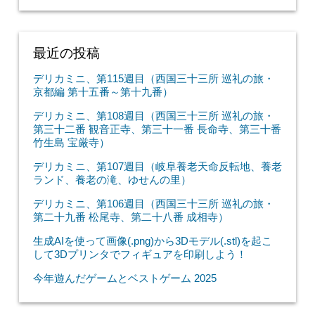
最近の投稿
デリカミニ、第115週目（西国三十三所 巡礼の旅・
京都編 第十五番～第十九番）
デリカミニ、第108週目（西国三十三所 巡礼の旅・
第三十二番 観音正寺、第三十一番 長命寺、第三十番
竹生島 宝厳寺）
デリカミニ、第107週目（岐阜養老天命反転地、養老
ランド、養老の滝、ゆせんの里）
デリカミニ、第106週目（西国三十三所 巡礼の旅・
第二十九番 松尾寺、第二十八番 成相寺）
生成AIを使って画像(.png)から3Dモデル(.stl)を起こ
して3Dプリンタでフィギュアを印刷しよう！
今年遊んだゲームとベストゲーム 2025