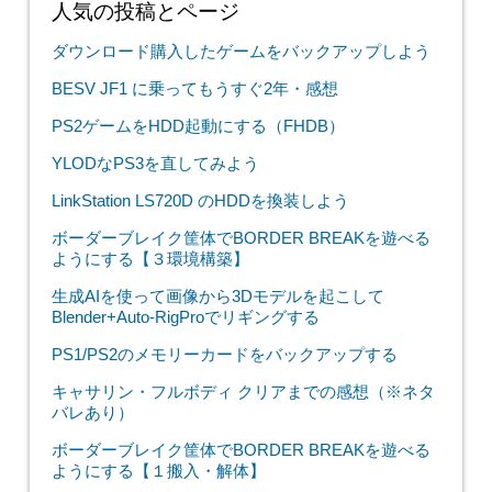
人気の投稿とページ
ダウンロード購入したゲームをバックアップしよう
BESV JF1 に乗ってもうすぐ2年・感想
PS2ゲームをHDD起動にする（FHDB）
YLODなPS3を直してみよう
LinkStation LS720D のHDDを換装しよう
ボーダーブレイク筐体でBORDER BREAKを遊べる
ようにする【３環境構築】
生成AIを使って画像から3Dモデルを起こして
Blender+Auto-RigProでリギングする
PS1/PS2のメモリーカードをバックアップする
キャサリン・フルボディ クリアまでの感想（※ネタ
バレあり）
ボーダーブレイク筐体でBORDER BREAKを遊べる
ようにする【１搬入・解体】