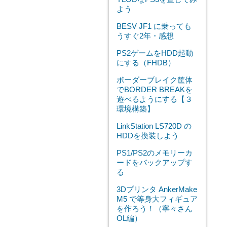
よう
BESV JF1 に乗っても
うすぐ2年・感想
PS2ゲームをHDD起動
にする（FHDB）
ボーダーブレイク筐体
でBORDER BREAKを
遊べるようにする【３
環境構築】
LinkStation LS720D の
HDDを換装しよう
PS1/PS2のメモリーカ
ードをバックアップす
る
3Dプリンタ AnkerMake
M5 で等身大フィギュア
を作ろう！（寧々さん
OL編）