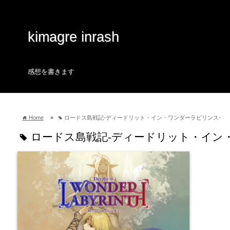
kimagre inrash
感想を書きます
Home
»
ロードス島戦記-ディードリット・イン・ワンダーラビリンス-
home
tag
ロードス島戦記-ディードリット・イン
tag