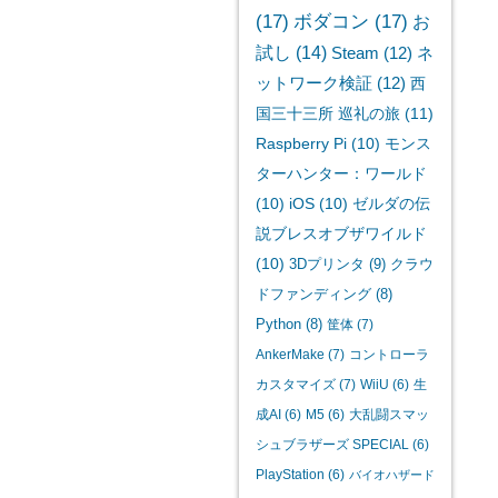
(17)
ボダコン
(17)
お
試し
(14)
Steam
(12)
ネ
ットワーク検証
(12)
西
国三十三所 巡礼の旅
(11)
Raspberry Pi
(10)
モンス
ターハンター：ワールド
(10)
iOS
(10)
ゼルダの伝
説ブレスオブザワイルド
(10)
3Dプリンタ
(9)
クラウ
ドファンディング
(8)
Python
(8)
筐体
(7)
AnkerMake
(7)
コントローラ
カスタマイズ
(7)
WiiU
(6)
生
成AI
(6)
M5
(6)
大乱闘スマッ
シュブラザーズ SPECIAL
(6)
PlayStation
(6)
バイオハザード