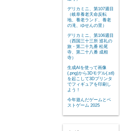
デリカミニ、第107週目
（岐阜養老天命反転
地、養老ランド、養老
の滝、ゆせんの里）
デリカミニ、第106週目
（西国三十三所 巡礼の
旅・第二十九番 松尾
寺、第二十八番 成相
寺）
生成AIを使って画像
(.png)から3Dモデル(.stl)
を起こして3Dプリンタ
でフィギュアを印刷し
よう！
今年遊んだゲームとベ
ストゲーム 2025