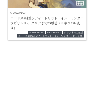
2022/01/03
time
ロードス島戦記-ディードリット・イン・ワンダー
ラビリンス-、クリアまでの感想（※ネタバレあ
り）
GAME PASS
XboxSeriesX
クリアまでの感想
ロードス島戦記-ディードリット・イン・ワンダーラビリンス-