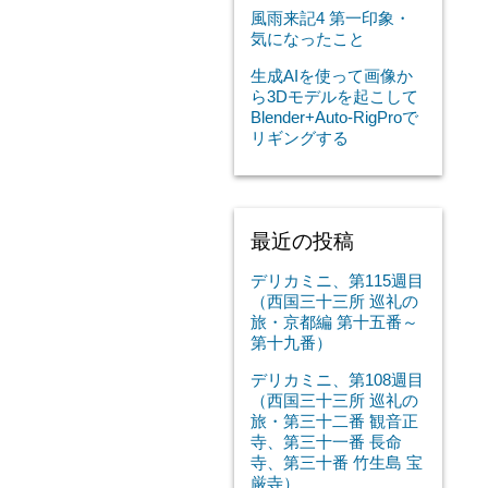
風雨来記4 第一印象・
気になったこと
生成AIを使って画像か
ら3Dモデルを起こして
Blender+Auto-RigProで
リギングする
最近の投稿
デリカミニ、第115週目
（西国三十三所 巡礼の
旅・京都編 第十五番～
第十九番）
デリカミニ、第108週目
（西国三十三所 巡礼の
旅・第三十二番 観音正
寺、第三十一番 長命
寺、第三十番 竹生島 宝
厳寺）