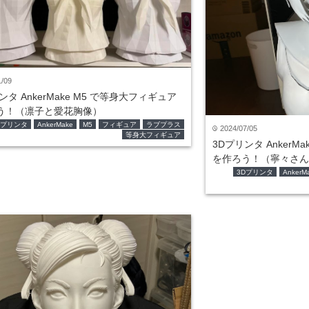
1/09
ンタ AnkerMake M5 で等身大フィギュア
う！（凛子と愛花胸像）
Dプリンタ
AnkerMake
M5
フィギュア
ラブプラス
2024/07/05
time
等身大フィギュア
3Dプリンタ AnkerM
を作ろう！（寧々さん
3Dプリンタ
AnkerM