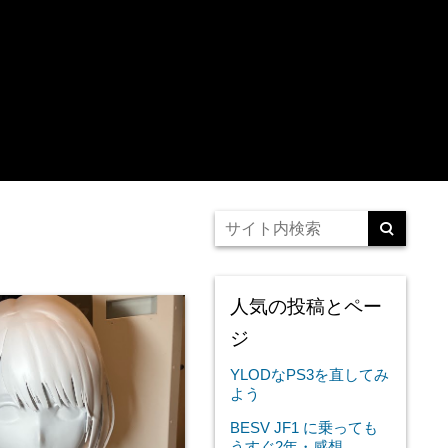
人気の投稿とペー
ジ
YLODなPS3を直してみ
よう
BESV JF1 に乗っても
うすぐ2年・感想