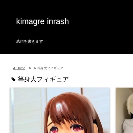
kimagre inrash
感想を書きます
Home
»
等身大フィギュア
home
tag
等身大フィギュア
tag