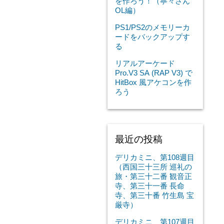
を作ろう！（寧々さん
OL編）
PS1/PS2のメモリーカ
ードをバックアップす
る
リアルアーケード
Pro.V3 SA (RAP V3) で
HitBox 風アケコンを作
ろう
最近の投稿
デリカミニ、第108週目
（西国三十三所 巡礼の
旅・第三十二番 観音正
寺、第三十一番 長命
寺、第三十番 竹生島 宝
厳寺）
デリカミニ、第107週目