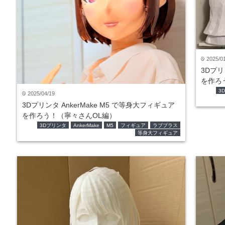
2025/0
time
3Dプリ
を作ろ
3
2025/04/19
time
3Dプリンタ AnkerMake M5 で等身大フィギュア
を作ろう！（寧々さんOL編）
3Dプリンタ
AnkerMake
M5
フィギュア
ラブプラス
等身大フィギュア