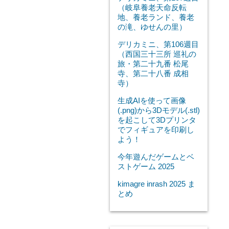
（岐阜養老天命反転
地、養老ランド、養老
の滝、ゆせんの里）
デリカミニ、第106週目
（西国三十三所 巡礼の
旅・第二十九番 松尾
寺、第二十八番 成相
寺）
生成AIを使って画像
(.png)から3Dモデル(.stl)
を起こして3Dプリンタ
でフィギュアを印刷し
よう！
今年遊んだゲームとベ
ストゲーム 2025
kimagre inrash 2025 ま
とめ