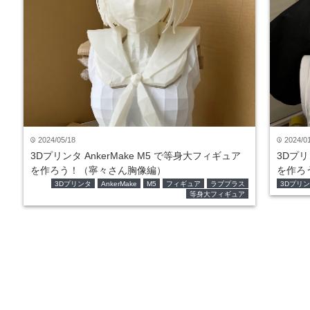
2024/05/18
2024/0
time
time
3Dプリンタ AnkerMake M5 で等身大フィギュア
3Dプリ
を作ろう！（寧々さん胸像編）
を作ろ
3Dプリンタ
AnkerMake
M5
フィギュア
ラブプラス
3Dプリ
等身大フィギュア