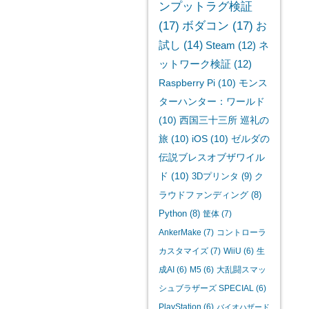
ンプットラグ検証
(17)
ボダコン
(17)
お
試し
(14)
Steam
(12)
ネ
ットワーク検証
(12)
Raspberry Pi
(10)
モンス
ターハンター：ワールド
(10)
西国三十三所 巡礼の
旅
(10)
iOS
(10)
ゼルダの
伝説ブレスオブザワイル
ド
(10)
3Dプリンタ
(9)
ク
ラウドファンディング
(8)
Python
(8)
筐体
(7)
AnkerMake
(7)
コントローラ
カスタマイズ
(7)
WiiU
(6)
生
成AI
(6)
M5
(6)
大乱闘スマッ
シュブラザーズ SPECIAL
(6)
PlayStation
(6)
バイオハザード