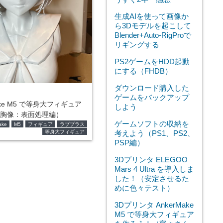
生成AIを使って画像か
ら3Dモデルを起こして
Blender+Auto-RigProで
リギングする
PS2ゲームをHDD起動
にする（FHDB）
ダウンロード購入した
ゲームをバックアップ
ake M5 で等身大フィギュア
しよう
胸像：表面処理編）
ゲームソフトの収納を
ake
M5
フィギュア
ラブプラス
等身大フィギュア
考えよう（PS1、PS2、
PSP編）
3Dプリンタ ELEGOO
Mars 4 Ultra を導入しま
した！（安定させるた
めに色々テスト）
3Dプリンタ AnkerMake
M5 で等身大フィギュア