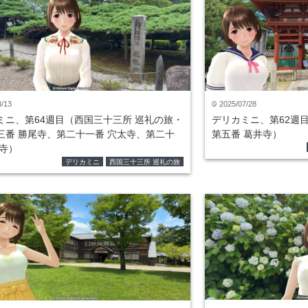
8/13
2025/07/28
time
ミニ、第64週目（西国三十三所 巡礼の旅・
デリカミニ、第62週
三番 勝尾寺、第二十一番 穴太寺、第二十
第五番 葛井寺）
峯寺）
デリカミニ
西国三十三所 巡礼の旅