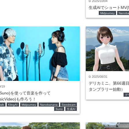
2025/10/04
time
生成AIでショートMV(M
Midjourney
Nanob
2025/08/31
time
デリカミニ、第66週
9/19
タンプラリー始動）
(Suno)を使って音楽を作って
デ
sicVideo)も作ろう！
alk
KlingAI
Midjourney
Nanobanana
Seedream
Suno
生成AI