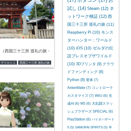
(17)
ボダコン
(17)
お
試し
(14)
Steam
(12)
ネ
ットワーク検証
(12)
西
国三十三所 巡礼の旅
(11)
Raspberry Pi
(10)
モンス
ターハンター：ワールド
(10)
iOS
(10)
ゼルダの伝
目（西国三十三所 巡礼の旅・
説ブレスオブザワイルド
デリカミニ
西国三十三所 巡礼の旅
(10)
3Dプリンタ
(9)
クラウ
ドファンディング
(8)
Python
(8)
筐体
(7)
AnkerMake
(7)
コントローラ
カスタマイズ
(7)
WiiU
(6)
生
成AI
(6)
M5
(6)
大乱闘スマッ
シュブラザーズ SPECIAL
(6)
PlayStation
(6)
バイオハザード
5
(5)
SAMURAI SPIRITS
(5)
年