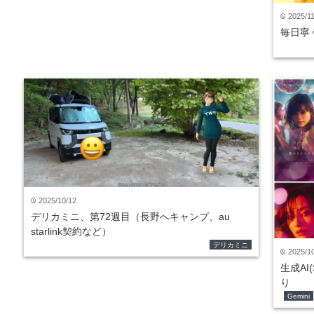
2025/11
time
毎日寧々
2025/10/12
time
デリカミニ、第72週目（長野へキャンプ、au
starlink契約など）
デリカミニ
2025/1
time
生成AI
り
Gemini