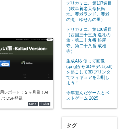
デリカミニ、第107週目
（岐阜養老天命反転
地、養老ランド、養老
の滝、ゆせんの里）
デリカミニ、第106週目
（西国三十三所 巡礼の
旅・第二十九番 松尾
寺、第二十八番 成相
寺）
生成AIを使って画像
(.png)から3Dモデル(.stl)
を起こして3Dプリンタ
でフィギュアを印刷し
よう！
)活用レポート：２ヶ月目！AI
今年遊んだゲームとベ
ストゲーム 2025
してDSP登録
Suno
生成AI
タグ