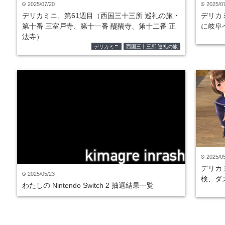
2025/07/20
2025/0
time
time
デリカミニ、第61週目（西国三十三所 巡礼の旅・
デリカ
第十番 三室戸寺、第十一番 醍醐寺、第十二番 正
に岐阜
法寺）
デリカミニ
西国三十三所 巡礼の旅
2025/0
time
デリカ
2025/05/23
time
検、ダ
わたしの Nintendo Switch 2 抽選結果一覧