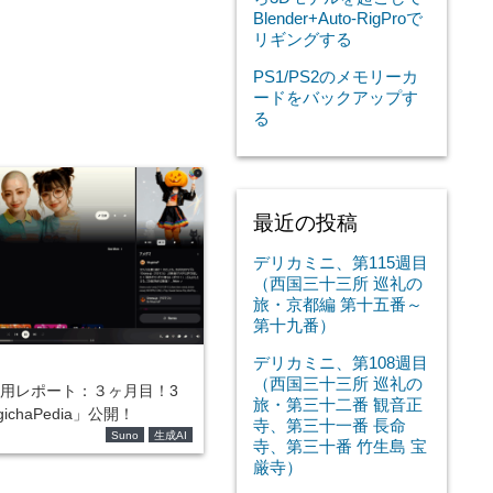
Blender+Auto-RigProで
リギングする
PS1/PS2のメモリーカ
ードをバックアップす
る
最近の投稿
デリカミニ、第115週目
（西国三十三所 巡礼の
旅・京都編 第十五番～
第十九番）
デリカミニ、第108週目
（西国三十三所 巡礼の
)活用レポート：３ヶ月目！3
旅・第三十二番 観音正
chaPedia」公開！
寺、第三十一番 長命
Suno
生成AI
寺、第三十番 竹生島 宝
厳寺）