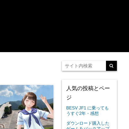
人気の投稿とペー
ジ
BESV JF1 に乗っても
うすぐ2年・感想
ダウンロード購入した
ゲームをバックアップ