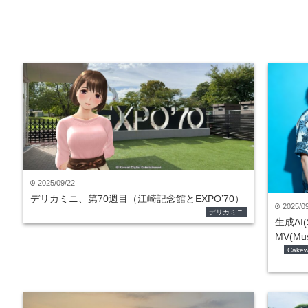
2025/09/22
time
デリカミニ、第70週目（江崎記念館とEXPO’70）
2025/0
time
デリカミニ
生成AI
MV(Mu
Cakew