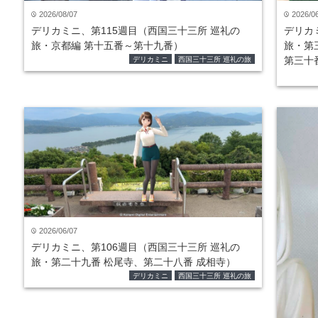
2026/08/07
2026/0
time
time
デリカミニ、第115週目（西国三十三所 巡礼の
デリカ
旅・京都編 第十五番～第十九番）
旅・第
第三十
デリカミニ
西国三十三所 巡礼の旅
2026/06/07
time
デリカミニ、第106週目（西国三十三所 巡礼の
旅・第二十九番 松尾寺、第二十八番 成相寺）
デリカミニ
西国三十三所 巡礼の旅