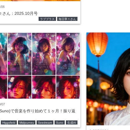
/06
さん：2025.10月号
ラブプラス
毎日寧々さん
0/07
(Suno)で音楽を作り始めて１ヶ月！振り返
Higgsfield
Midjourney
Seedream
Suno
生成AI