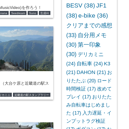
BESV
(38)
JF1
usicVideo)を作ろう！
anana
Seedream
Suno
生成AI
(38)
e-bike
(36)
クリアまでの感想
(33)
自分用メモ
(30)
第一印象
(30)
デリカミニ
(24)
自転車
(24)
K3
(21)
DAHON
(21)
お
りたたぶ
(20)
ロード
目（大台ケ原と近畿道の駅ス
時間検証
(17)
改めて
リカミニ
近畿道の駅スタンプラリー
プレイ
(17)
おりたた
み自転車はじめまし
た
(17)
入力遅延・イ
ンプットラグ検証