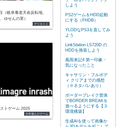
しよう
週目（岐阜養老天命反転地、
PS2ゲームをHDD起動
、ゆせんの里）
にする（FHDB）
デリカミニ
YLODなPS3を直してみ
よう
LinkStation LS720D の
HDDを換装しよう
風雨来記4 第一印象・
気になったこと
キャサリン・フルボデ
ィ クリアまでの感想
（※ネタバレあり）
ボーダーブレイク筐体
でBORDER BREAKを
遊べるようにする【３
トゲーム 2025
環境構築】
今年遊んだゲーム
生成AIを使って画像か
ら3Dモデルを起こして