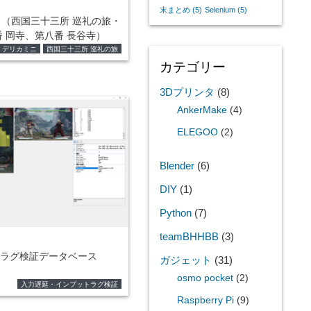
末まとめ
(5)
Selenium
(5)
目（西国三十三所 巡礼の旅・
 岡寺、第八番 長谷寺）
デリカミニ
西国三十三所 巡礼の旅
カテゴリー
3Dプリンタ
(8)
AnkerMake
(4)
ELEGOO
(2)
Blender
(6)
DIY
(1)
Python
(7)
teamBHHBB
(3)
ラグ検証データベース
ガジェット
(31)
osmo pocket
(2)
入力遅延・インプットラグ検証
Raspberry Pi
(9)