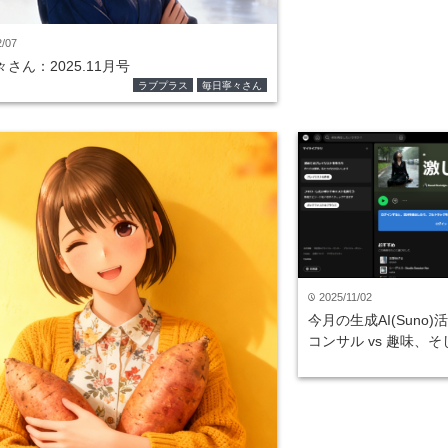
2/07
さん：2025.11月号
ラブプラス
毎日寧々さん
2025/11/02
time
今月の生成AI(Suno
コンサル vs 趣味、そ