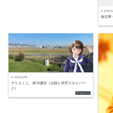
2025/1
time
毎日寧々
2025/11/08
time
デリカミニ、第76週目（点検と伊丹スカイパー
ク）
デリカミニ