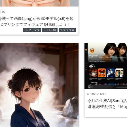
2/15
を使って画像(.png)から3Dモデル(.stl)を起
3Dプリンタでフィギュアを印刷しよう！
3Dプリンタ
ELEGOO
ラブプラス
2025/11/30
time
今月の生成AI(Suno
週連続EP配信と「Mugi