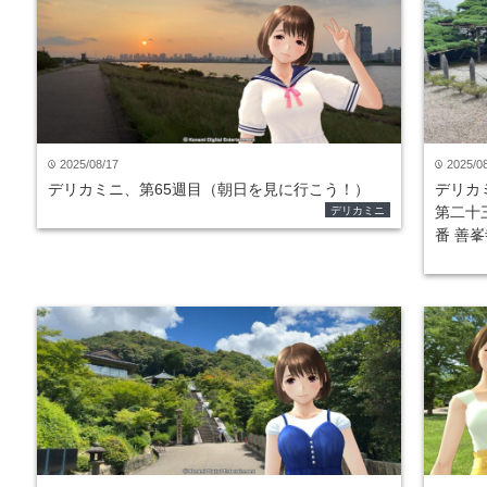
2025/08/17
2025/0
time
time
デリカミニ、第65週目（朝日を見に行こう！）
デリカ
第二十
デリカミニ
番 善