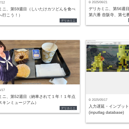
2025/06/21
7/12
time
デリカミニ、第56週
ミニ、第59週目（しいたけカツどんを食べ
第六番 壺阪寺、第七番
へ行こう！）
デリカミニ
5/17
ミニ、第52週目（納車されて１年！１年点
2025/05/17
time
スキンミュージアム）
入力遅延・インプット
デリカミニ
(inputlag database)