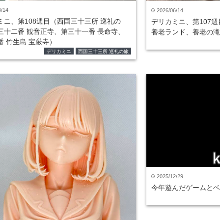
6/14
2026/06/14
time
ミニ、第108週目（西国三十三所 巡礼の
デリカミニ、第107
三十二番 観音正寺、第三十一番 長命寺、
養老ランド、養老の滝
番 竹生島 宝厳寺）
デリカミニ
西国三十三所 巡礼の旅
2025/12/29
time
今年遊んだゲームとベス