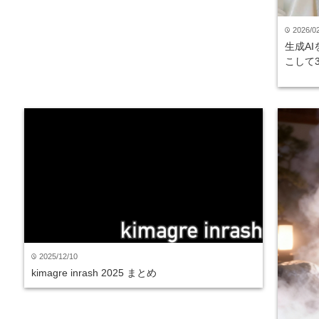
2026/0
time
生成AI
こして
2025/12/10
time
kimagre inrash 2025 まとめ