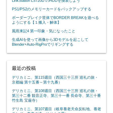
LinkStation LS720D のHDDを換装しよう
PS1/PS2のメモリーカードをバックアップする
ボーダーブレイク筐体でBORDER BREAKを遊べる
ようにする【１搬入・解体】
風雨来記4 第一印象・気になったこと
生成AIを使って画像から3Dモデルを起こして
Blender+Auto-RigProでリギングする
最近の投稿
デリカミニ、第115週目（西国三十三所 巡礼の旅・
京都編 第十五番～第十九番）
デリカミニ、第108週目（西国三十三所 巡礼の旅・
第三十二番 観音正寺、第三十一番 長命寺、第三十番
竹生島 宝厳寺）
デリカミニ、第107週目（岐阜養老天命反転地、養老