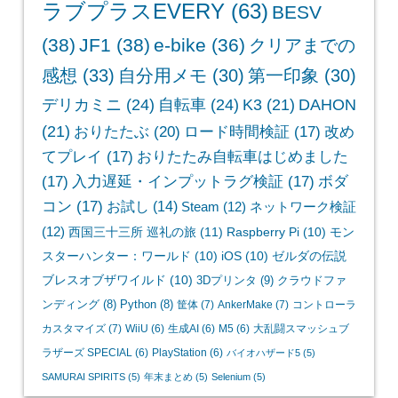
ラブプラスEVERY
(63)
BESV
(38)
JF1
(38)
e-bike
(36)
クリアまでの
感想
(33)
自分用メモ
(30)
第一印象
(30)
デリカミニ
(24)
自転車
(24)
K3
(21)
DAHON
(21)
おりたたぶ
(20)
ロード時間検証
(17)
改め
てプレイ
(17)
おりたたみ自転車はじめました
(17)
入力遅延・インプットラグ検証
(17)
ボダ
コン
(17)
お試し
(14)
Steam
(12)
ネットワーク検証
(12)
西国三十三所 巡礼の旅
(11)
Raspberry Pi
(10)
モン
スターハンター：ワールド
(10)
iOS
(10)
ゼルダの伝説
ブレスオブザワイルド
(10)
3Dプリンタ
(9)
クラウドファ
ンディング
(8)
Python
(8)
筐体
(7)
AnkerMake
(7)
コントローラ
カスタマイズ
(7)
WiiU
(6)
生成AI
(6)
M5
(6)
大乱闘スマッシュブ
ラザーズ SPECIAL
(6)
PlayStation
(6)
バイオハザード5
(5)
SAMURAI SPIRITS
(5)
年末まとめ
(5)
Selenium
(5)