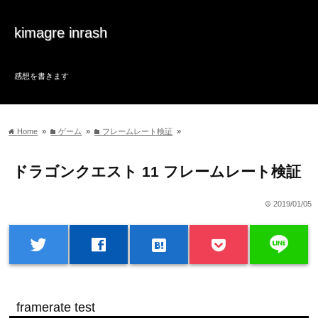
kimagre inrash
感想を書きます
Home
»
ゲーム
»
フレームレート検証
»
home
folder
folder
ドラゴンクエスト 11 フレームレート検証
2019/01/05
time
line
twitter
facebook
hatenabookmark
framerate test