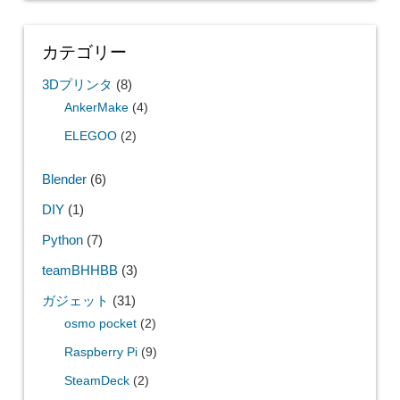
カテゴリー
3Dプリンタ
(8)
AnkerMake
(4)
ELEGOO
(2)
Blender
(6)
DIY
(1)
Python
(7)
teamBHHBB
(3)
ガジェット
(31)
osmo pocket
(2)
Raspberry Pi
(9)
SteamDeck
(2)