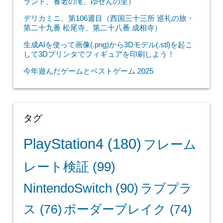
ランド、養老の滝、ゆせんの里）
デリカミニ、第106週目（西国三十三所 巡礼の旅・
第二十九番 松尾寺、第二十八番 成相寺）
生成AIを使って画像(.png)から3Dモデル(.stl)を起こ
して3Dプリンタでフィギュアを印刷しよう！
今年遊んだゲームとベストゲーム 2025
タグ
PlayStation4
(180)
フレーム
レート検証
(99)
NintendoSwitch
(90)
ラブプラ
ス
(76)
ボーダーブレイク
(74)