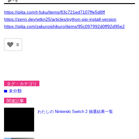
https://qiita.com/t-fuku/items/83c721ed7107ffe5d8ff
https://zenn.dev/wtkn25/articles/python-pip-install-version
https://qiita.com/zakuroishikuro/items/95c097992d0ff92d95e2
0
タグ・カテゴリ
未分類
folder
関連記事
わたしの Nintendo Switch 2 抽選結果一覧