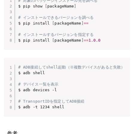
# 対象のパッケージインストール先を調べる
$ pip show 
[
packageName
]
# インストールできるバージョンを調べる
$ pip install 
[
packageName
]
==
# インストールするバージョンを指定する
$ pip install 
[
packageName
]
==
1.0
.0
# ADB接続してshell起動（※複数デバイスがあると失敗）
$ adb shell

# デバイス一覧を表示
$ adb devices -l

# TransportIDを指定してADB接続
$ adb -t 1234 shell
参考