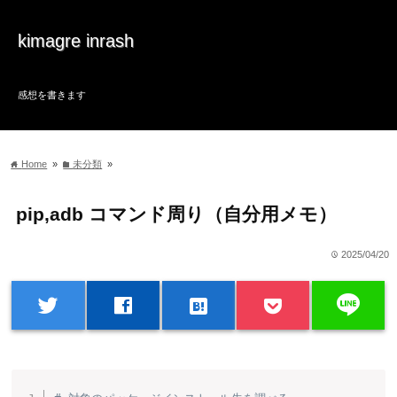
kimagre inrash
感想を書きます
Home
»
未分類
»
home
folder
pip,adb コマンド周り（自分用メモ）
2025/04/20
time
line
twitter
facebook
hatenabookmark