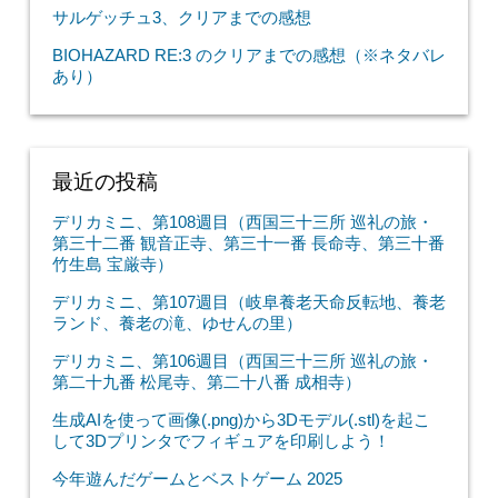
サルゲッチュ3、クリアまでの感想
BIOHAZARD RE:3 のクリアまでの感想（※ネタバレ
あり）
最近の投稿
デリカミニ、第108週目（西国三十三所 巡礼の旅・
第三十二番 観音正寺、第三十一番 長命寺、第三十番
竹生島 宝厳寺）
デリカミニ、第107週目（岐阜養老天命反転地、養老
ランド、養老の滝、ゆせんの里）
デリカミニ、第106週目（西国三十三所 巡礼の旅・
第二十九番 松尾寺、第二十八番 成相寺）
生成AIを使って画像(.png)から3Dモデル(.stl)を起こ
して3Dプリンタでフィギュアを印刷しよう！
今年遊んだゲームとベストゲーム 2025