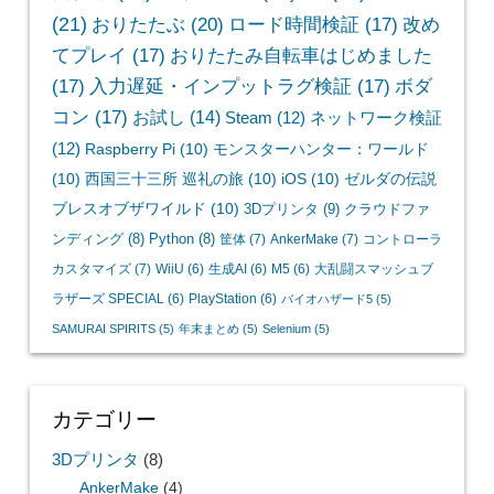
(21)
おりたたぶ
(20)
ロード時間検証
(17)
改め
てプレイ
(17)
おりたたみ自転車はじめました
(17)
入力遅延・インプットラグ検証
(17)
ボダ
コン
(17)
お試し
(14)
Steam
(12)
ネットワーク検証
(12)
Raspberry Pi
(10)
モンスターハンター：ワールド
(10)
西国三十三所 巡礼の旅
(10)
iOS
(10)
ゼルダの伝説
ブレスオブザワイルド
(10)
3Dプリンタ
(9)
クラウドファ
ンディング
(8)
Python
(8)
筐体
(7)
AnkerMake
(7)
コントローラ
カスタマイズ
(7)
WiiU
(6)
生成AI
(6)
M5
(6)
大乱闘スマッシュブ
ラザーズ SPECIAL
(6)
PlayStation
(6)
バイオハザード5
(5)
SAMURAI SPIRITS
(5)
年末まとめ
(5)
Selenium
(5)
カテゴリー
3Dプリンタ
(8)
AnkerMake
(4)