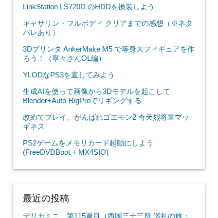
LinkStation LS720D のHDDを換装しよう
キャサリン・フルボディ クリアまでの感想（※ネタ
バレあり）
3Dプリンタ AnkerMake M5 で等身大フィギュアを作
ろう！（寧々さんOL編）
YLODなPS3を直してみよう
生成AIを使って画像から3Dモデルを起こして
Blender+Auto-RigProでリギングする
改めてプレイ、がんばれゴエモン2 奇天烈将軍マッ
ギネス
PS2ゲームをメモリカード起動にしよう
(FreeDVDBoot + MX4SIO)
最近の投稿
デリカミニ、第115週目（西国三十三所 巡礼の旅・