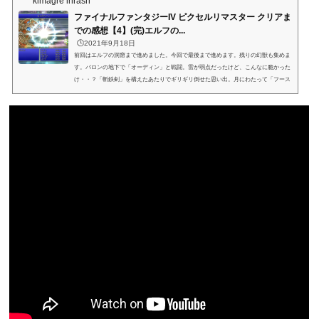
kimagre inrash
ファイナルファンタジーIV ピクセルリマスター クリアま
での感想【4】(完)エルフの...
🕒️2021年9月18日
前回はエルフの洞窟まで進めました。今回で最後まで進めます。残りの幻獣も集めま
す。バロンの地下で「オーディン」と戦闘。雷が弱点だったけど、こんなに脆かった
け・・？「斬鉄剣」を構えたあたりでギリギリ倒せた思い出。月にわたって「フース
ーヤ」が仲間に。全魔法使えるけど、最大MPが190と少ない・・爺さんは最大MPが
少ないの法則？巨人のダンジョン侵入直前。ヤン登場！ここでも出てきてたのか（す
っかり忘れている）他のメンバーも大集合。「ギルバート」の前にいる人はどこの人
だろう？（カイポの人？）「巨人のダンジョン」...