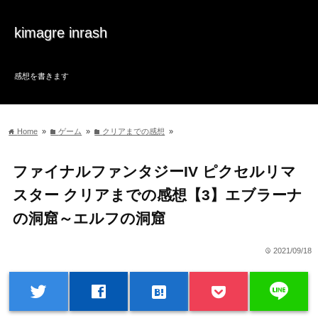
kimagre inrash
感想を書きます
Home
»
ゲーム
»
クリアまでの感想
»
home
folder
folder
ファイナルファンタジーIV ピクセルリマ
スター クリアまでの感想【3】エブラーナ
の洞窟～エルフの洞窟
2021/09/18
time
line
twitter
facebook
hatenabookmark