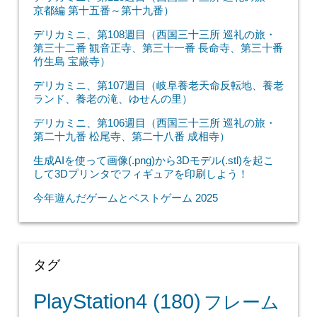
京都編 第十五番～第十九番）
デリカミニ、第108週目（西国三十三所 巡礼の旅・
第三十二番 観音正寺、第三十一番 長命寺、第三十番
竹生島 宝厳寺）
デリカミニ、第107週目（岐阜養老天命反転地、養老
ランド、養老の滝、ゆせんの里）
デリカミニ、第106週目（西国三十三所 巡礼の旅・
第二十九番 松尾寺、第二十八番 成相寺）
生成AIを使って画像(.png)から3Dモデル(.stl)を起こ
して3Dプリンタでフィギュアを印刷しよう！
今年遊んだゲームとベストゲーム 2025
タグ
PlayStation4
(180)
フレーム