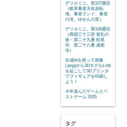
デリカミニ、第107週目
（岐阜養老天命反転
地、養老ランド、養老
の滝、ゆせんの里）
デリカミニ、第106週目
（西国三十三所 巡礼の
旅・第二十九番 松尾
寺、第二十八番 成相
寺）
生成AIを使って画像
(.png)から3Dモデル(.stl)
を起こして3Dプリンタ
でフィギュアを印刷し
よう！
今年遊んだゲームとベ
ストゲーム 2025
タグ