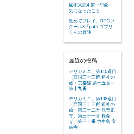
風雨来記4 第一印象・
気になったこと
改めてプレイ、RPGツ
クール3「gobli ゴブリ
くんの冒険」
最近の投稿
デリカミニ、第115週目
（西国三十三所 巡礼の
旅・京都編 第十五番～
第十九番）
デリカミニ、第108週目
（西国三十三所 巡礼の
旅・第三十二番 観音正
寺、第三十一番 長命
寺、第三十番 竹生島 宝
厳寺）