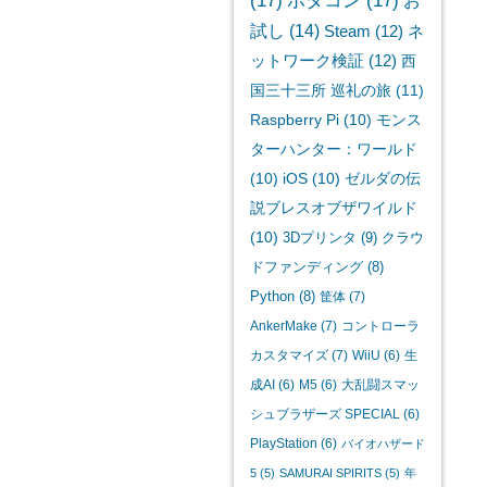
(17)
ボダコン
(17)
お
試し
(14)
Steam
(12)
ネ
ットワーク検証
(12)
西
国三十三所 巡礼の旅
(11)
Raspberry Pi
(10)
モンス
ターハンター：ワールド
(10)
iOS
(10)
ゼルダの伝
説ブレスオブザワイルド
(10)
3Dプリンタ
(9)
クラウ
ドファンディング
(8)
Python
(8)
筐体
(7)
AnkerMake
(7)
コントローラ
カスタマイズ
(7)
WiiU
(6)
生
成AI
(6)
M5
(6)
大乱闘スマッ
シュブラザーズ SPECIAL
(6)
PlayStation
(6)
バイオハザード
5
(5)
SAMURAI SPIRITS
(5)
年