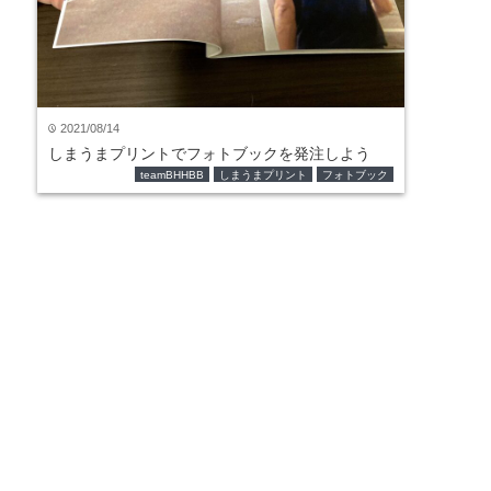
2021/08/14
time
しまうまプリントでフォトブックを発注しよう
teamBHHBB
しまうまプリント
フォトブック