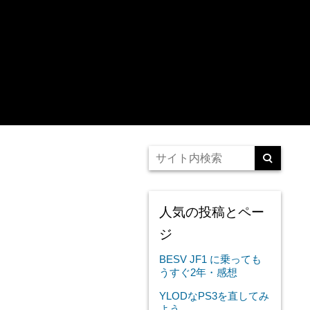
人気の投稿とペー
ジ
BESV JF1 に乗っても
うすぐ2年・感想
YLODなPS3を直してみ
よう