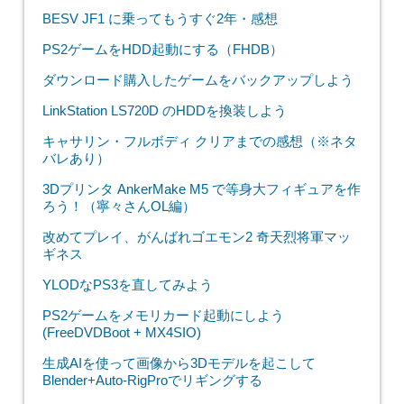
BESV JF1 に乗ってもうすぐ2年・感想
PS2ゲームをHDD起動にする（FHDB）
ダウンロード購入したゲームをバックアップしよう
LinkStation LS720D のHDDを換装しよう
キャサリン・フルボディ クリアまでの感想（※ネタ
バレあり）
3Dプリンタ AnkerMake M5 で等身大フィギュアを作
ろう！（寧々さんOL編）
改めてプレイ、がんばれゴエモン2 奇天烈将軍マッ
ギネス
YLODなPS3を直してみよう
PS2ゲームをメモリカード起動にしよう
(FreeDVDBoot + MX4SIO)
生成AIを使って画像から3Dモデルを起こして
Blender+Auto-RigProでリギングする