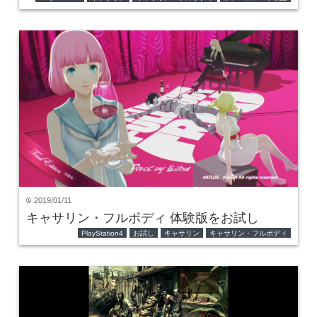
2019/01/11
time
キャサリン・フルボディ 体験版をお試し
PlayStation4
お試し
キャサリン
キャサリン・フルボディ