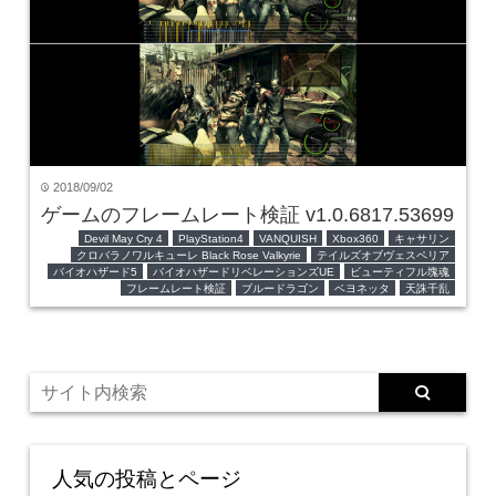
2018/09/02
time
ゲームのフレームレート検証 v1.0.6817.53699
Devil May Cry 4
PlayStation4
VANQUISH
Xbox360
キャサリン
クロバラノワルキューレ Black Rose Valkyrie
テイルズオブヴェスペリア
バイオハザード5
バイオハザードリベレーションズUE
ビューティフル塊魂
フレームレート検証
ブルードラゴン
ベヨネッタ
天誅千乱
人気の投稿とページ