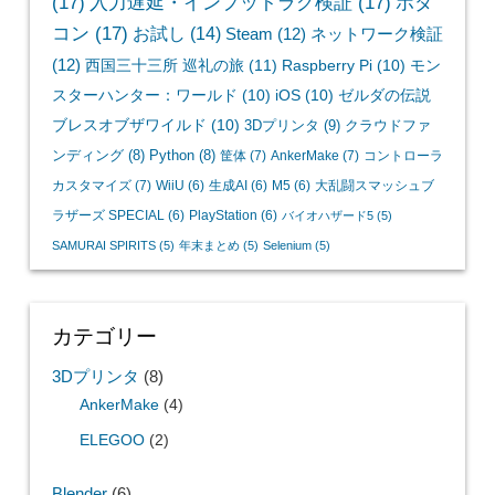
(17)
入力遅延・インプットラグ検証
(17)
ボダ
コン
(17)
お試し
(14)
Steam
(12)
ネットワーク検証
(12)
西国三十三所 巡礼の旅
(11)
Raspberry Pi
(10)
モン
スターハンター：ワールド
(10)
iOS
(10)
ゼルダの伝説
ブレスオブザワイルド
(10)
3Dプリンタ
(9)
クラウドファ
ンディング
(8)
Python
(8)
筐体
(7)
AnkerMake
(7)
コントローラ
カスタマイズ
(7)
WiiU
(6)
生成AI
(6)
M5
(6)
大乱闘スマッシュブ
ラザーズ SPECIAL
(6)
PlayStation
(6)
バイオハザード5
(5)
SAMURAI SPIRITS
(5)
年末まとめ
(5)
Selenium
(5)
カテゴリー
3Dプリンタ
(8)
AnkerMake
(4)
ELEGOO
(2)
Blender
(6)