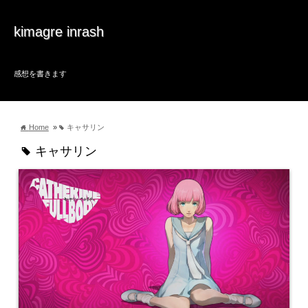
kimagre inrash
感想を書きます
Home
»
キャサリン
home
tag
キャサリン
tag