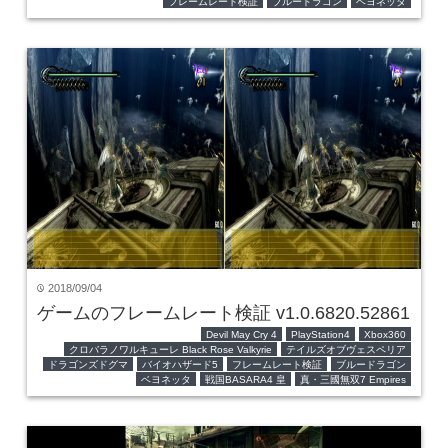
フレームレート検証
ブルードラゴン
ベヨネッタ
2018/09/04
time
ゲームのフレームレート検証 v1.0.6820.52861
Devil May Cry 4
PlayStation4
Xbox360
クロバラノワルキューレ Black Rose Valkyrie
テイルズオブヴェスペリア
ドラゴンズドグマ
バイオハザード5
フレームレート検証
ブルードラゴン
ベヨネッタ
戦国BASARA4 皇
真・三國無双7 Empires