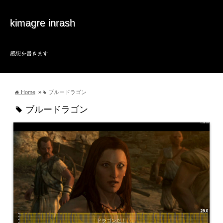
kimagre inrash
感想を書きます
Home
»
ブルードラゴン
home
tag
ブルードラゴン
tag