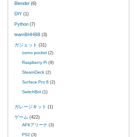
Blender
(6)
DIY
(1)
Python
(7)
teamBHHBB
(3)
ガジェット
(31)
osmo pocket
(2)
Raspberry Pi
(9)
SteamDeck
(2)
Surface Pro 8
(2)
SwitchBot
(1)
ガレージキット
(1)
ゲーム
(422)
AFKアリーナ
(3)
PS2
(3)