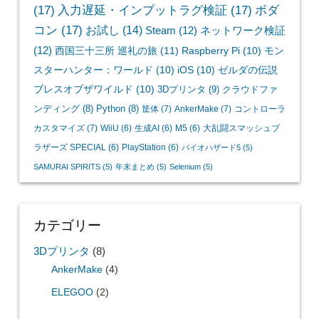
(17)
入力遅延・インプットラグ検証
(17)
ボダ
コン
(17)
お試し
(14)
Steam
(12)
ネットワーク検証
(12)
西国三十三所 巡礼の旅
(11)
Raspberry Pi
(10)
モン
スターハンター：ワールド
(10)
iOS
(10)
ゼルダの伝説
ブレスオブザワイルド
(10)
3Dプリンタ
(9)
クラウドファ
ンディング
(8)
Python
(8)
筐体
(7)
AnkerMake
(7)
コントローラ
カスタマイズ
(7)
WiiU
(6)
生成AI
(6)
M5
(6)
大乱闘スマッシュブ
ラザーズ SPECIAL
(6)
PlayStation
(6)
バイオハザード5
(5)
SAMURAI SPIRITS
(5)
年末まとめ
(5)
Selenium
(5)
カテゴリー
3Dプリンタ
(8)
AnkerMake
(4)
ELEGOO
(2)