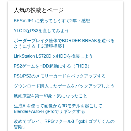
人気の投稿とページ
BESV JF1 に乗ってもうすぐ2年・感想
YLODなPS3を直してみよう
ボーダーブレイク筐体でBORDER BREAKを遊べる
ようにする【３環境構築】
LinkStation LS720D のHDDを換装しよう
PS2ゲームをHDD起動にする（FHDB）
PS1/PS2のメモリーカードをバックアップする
ダウンロード購入したゲームをバックアップしよう
風雨来記4 第一印象・気になったこと
生成AIを使って画像から3Dモデルを起こして
Blender+Auto-RigProでリギングする
改めてプレイ、RPGツクール3「gobli ゴブリくんの
冒険」