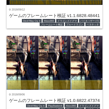
2018/09/12
time
ゲームのフレームレート検証 v1.1.6828.48441
Devil May Cry 4
Xbox360
ドラゴンズドグマ
バイオハザード5
フレームレート検証
ブルードラゴン
ベヨネッタ
2018/09/06
time
ゲームのフレームレート検証 v1.0.6822.47374
Devil May Cry 4
PlayStation4
Xbox360
ドラゴンズドグマ