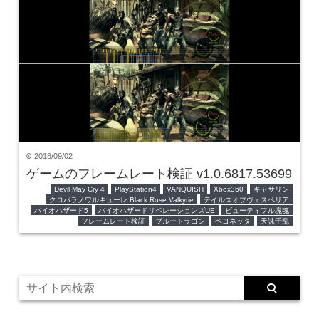
2018/09/02
time
ゲームのフレームレート検証 v1.0.6817.53699
Devil May Cry 4
PlayStation4
VANQUISH
Xbox360
キャサリン
クロバラノワルキューレ Black Rose Valkyrie
テイルズオブヴェスペリア
バイオハザード5
バイオハザードリベレーションズUE
ビューティフル塊魂
フレームレート検証
ブルードラゴン
ベヨネッタ
天誅千乱