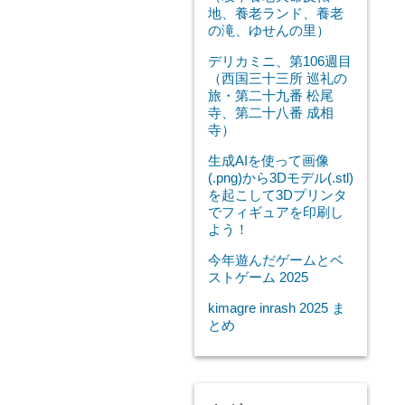
地、養老ランド、養老
の滝、ゆせんの里）
デリカミニ、第106週目
（西国三十三所 巡礼の
旅・第二十九番 松尾
寺、第二十八番 成相
寺）
生成AIを使って画像
(.png)から3Dモデル(.stl)
を起こして3Dプリンタ
でフィギュアを印刷し
よう！
今年遊んだゲームとベ
ストゲーム 2025
kimagre inrash 2025 ま
とめ