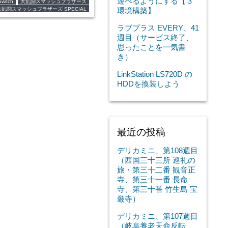
遊べるようにする【３
witch
大乱闘スマッシュブラザーズ
大乱闘スマッシュブラザーズ SPECIAL
環境構築】
ラブプラス EVERY、41
週目（サービス終了、
思ったことを一気書
き）
LinkStation LS720D の
HDDを換装しよう
最近の投稿
デリカミニ、第108週目
（西国三十三所 巡礼の
旅・第三十二番 観音正
寺、第三十一番 長命
寺、第三十番 竹生島 宝
厳寺）
デリカミニ、第107週目
（岐阜養老天命反転