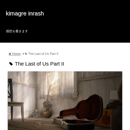
kimagre inrash
感想を書きます
Home
»
The Last of Us Part II
home
tag
The Last of Us Part II
tag