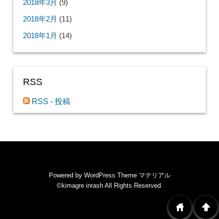
2018年3月
(9)
2018年2月
(11)
2018年1月
(14)
RSS
RSS - 投稿
Powered by
WordPress Theme マテリアル
©kimagre inrash
All Rights Reserved.
home
arrowup