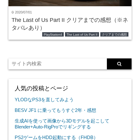
2020/07/01
time
The Last of Us Part II クリアまでの感想（※ネ
タバレあり）
PlayStation4
The Last of Us Part II
クリアまでの感想
人気の投稿とページ
YLODなPS3を直してみよう
BESV JF1 に乗ってもうすぐ2年・感想
生成AIを使って画像から3Dモデルを起こして
Blender+Auto-RigProでリギングする
PS2ゲームをHDD起動にする（FHDB）