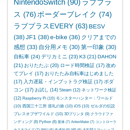
NintendoSwitch
(90)
ラブプラ
ス
(76)
ボーダーブレイク
(74)
ラブプラスEVERY
(63)
BESV
(38)
JF1
(38)
e-bike
(36)
クリアまでの
感想
(33)
自分用メモ
(30)
第一印象
(30)
自転車
(24)
デリカミニ
(23)
K3
(21)
DAHON
(21)
おりたたぶ
(20)
ロード時間検証
(17)
改め
てプレイ
(17)
おりたたみ自転車はじめました
(17)
入力遅延・インプットラグ検証
(17)
ボダ
コン
(17)
お試し
(14)
Steam
(12)
ネットワーク検証
(12)
Raspberry Pi
(10)
モンスターハンター：ワールド
(10)
西国三十三所 巡礼の旅
(10)
iOS
(10)
ゼルダの伝説
ブレスオブザワイルド
(10)
3Dプリンタ
(9)
クラウドファ
ンディング
(8)
Python
(8)
筐体
(7)
AnkerMake
(7)
コントローラ
カスタマイズ
(7)
WiiU
(6)
生成AI
(6)
M5
(6)
大乱闘スマッシュブ