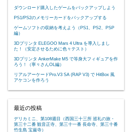
ダウンロード購入したゲームをバックアップしよう
PS1/PS2のメモリーカードをバックアップする
ゲームソフトの収納を考えよう（PS1、PS2、PSP
編）
3Dプリンタ ELEGOO Mars 4 Ultra を導入しまし
た！（安定させるために色々テスト）
3Dプリンタ AnkerMake M5 で等身大フィギュアを作
ろう！（寧々さんOL編）
リアルアーケードPro.V3 SA (RAP V3) で HitBox 風
アケコンを作ろう
最近の投稿
デリカミニ、第108週目（西国三十三所 巡礼の旅・
第三十二番 観音正寺、第三十一番 長命寺、第三十番
竹生島 宝厳寺）