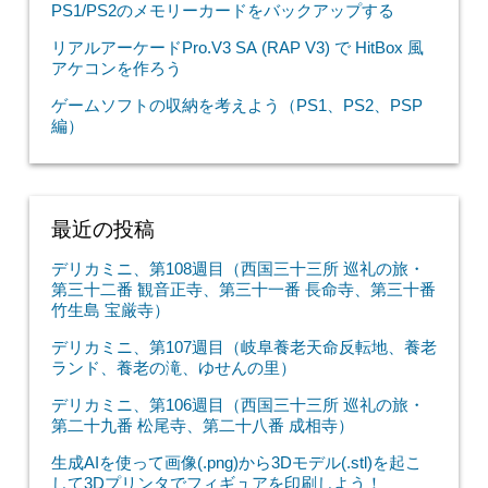
PS1/PS2のメモリーカードをバックアップする
リアルアーケードPro.V3 SA (RAP V3) で HitBox 風
アケコンを作ろう
ゲームソフトの収納を考えよう（PS1、PS2、PSP
編）
最近の投稿
デリカミニ、第108週目（西国三十三所 巡礼の旅・
第三十二番 観音正寺、第三十一番 長命寺、第三十番
竹生島 宝厳寺）
デリカミニ、第107週目（岐阜養老天命反転地、養老
ランド、養老の滝、ゆせんの里）
デリカミニ、第106週目（西国三十三所 巡礼の旅・
第二十九番 松尾寺、第二十八番 成相寺）
生成AIを使って画像(.png)から3Dモデル(.stl)を起こ
して3Dプリンタでフィギュアを印刷しよう！