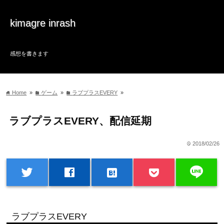
kimagre inrash
感想を書きます
Home
»
ゲーム
»
ラブプラスEVERY
»
home
folder
folder
ラブプラスEVERY、配信延期
2018/02/26
time
line
twitter
facebook
hatenabookmark
ラブプラスEVERY