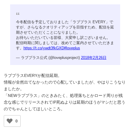
今冬配信を予定しておりました「ラブプラス EVERY」で
すが、さらなるクオリティアップを目指すため、配信を延
期させていただくことになりました。
お待ちいただいている皆様、大変申し訳ございません。
配信時期に関しましては、改めてご案内させていただきま
す。
https://t.co/ywdt3fkGXD
#loveplus
— ラブプラス公式 (@loveplusproject)
2018年2月26日
ラブプラスEVERYが配信延期。
情報が全然出てなかったので心配していましたが、やはりこうなり
ましたか。
「NEWラブプラス」のときみたく、処理落ちとかロード周りが残
念な感じでリリースされてIP死ぬよりは延期のほうがマシだと思う
のでちゃんとしてほしいところ。
0