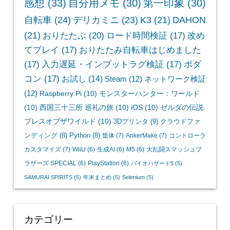
感想
(33)
自分用メモ
(30)
第一印象
(30)
自転車
(24)
デリカミニ
(23)
K3
(21)
DAHON
(21)
おりたたぶ
(20)
ロード時間検証
(17)
改め
てプレイ
(17)
おりたたみ自転車はじめました
(17)
入力遅延・インプットラグ検証
(17)
ボダ
コン
(17)
お試し
(14)
Steam
(12)
ネットワーク検証
(12)
Raspberry Pi
(10)
モンスターハンター：ワールド
(10)
西国三十三所 巡礼の旅
(10)
iOS
(10)
ゼルダの伝説
ブレスオブザワイルド
(10)
3Dプリンタ
(9)
クラウドファ
ンディング
(8)
Python
(8)
筐体
(7)
AnkerMake
(7)
コントローラ
カスタマイズ
(7)
WiiU
(6)
生成AI
(6)
M5
(6)
大乱闘スマッシュブ
ラザーズ SPECIAL
(6)
PlayStation
(6)
バイオハザード5
(5)
SAMURAI SPIRITS
(5)
年末まとめ
(5)
Selenium
(5)
カテゴリー