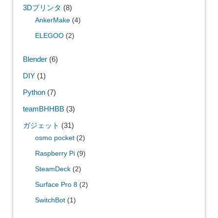
3Dプリンタ
(8)
AnkerMake
(4)
ELEGOO
(2)
Blender
(6)
DIY
(1)
Python
(7)
teamBHHBB
(3)
ガジェット
(31)
osmo pocket
(2)
Raspberry Pi
(9)
SteamDeck
(2)
Surface Pro 8
(2)
SwitchBot
(1)