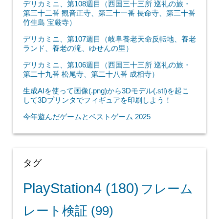
デリカミニ、第108週目（西国三十三所 巡礼の旅・
第三十二番 観音正寺、第三十一番 長命寺、第三十番
竹生島 宝厳寺）
デリカミニ、第107週目（岐阜養老天命反転地、養老
ランド、養老の滝、ゆせんの里）
デリカミニ、第106週目（西国三十三所 巡礼の旅・
第二十九番 松尾寺、第二十八番 成相寺）
生成AIを使って画像(.png)から3Dモデル(.stl)を起こ
して3Dプリンタでフィギュアを印刷しよう！
今年遊んだゲームとベストゲーム 2025
タグ
PlayStation4
(180)
フレーム
レート検証
(99)