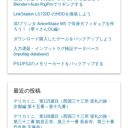
Blender+Auto-RigProでリギングする
LinkStation LS720D のHDDを換装しよう
3Dプリンタ AnkerMake M5 で等身大フィギュアを作
ろう！（寧々さんOL編）
ダウンロード購入したゲームをバックアップしよう
入力遅延・インプットラグ検証データベース
(inputlag database)
PS1/PS2のメモリーカードをバックアップする
最近の投稿
デリカミニ、第115週目（西国三十三所 巡礼の旅・
京都編 第十五番～第十九番）
デリカミニ、第108週目（西国三十三所 巡礼の旅・
第三十二番 観音正寺、第三十一番 長命寺、第三十番
竹生島 宝厳寺）