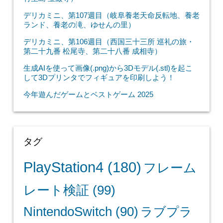
デリカミニ、第107週目（岐阜養老天命反転地、養老
ランド、養老の滝、ゆせんの里）
デリカミニ、第106週目（西国三十三所 巡礼の旅・
第二十九番 松尾寺、第二十八番 成相寺）
生成AIを使って画像(.png)から3Dモデル(.stl)を起こ
して3Dプリンタでフィギュアを印刷しよう！
今年遊んだゲームとベストゲーム 2025
タグ
PlayStation4
(180)
フレーム
レート検証
(99)
NintendoSwitch
(90)
ラブプラ