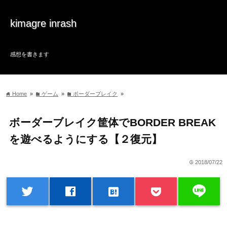
kimagre inrash
感想を書きます
Home
»
ゲーム
»
ボーダーブレイク
»
home
folder
folder
ボーダーブレイク筐体でBORDER BREAK
を遊べるようにする【２復元】
2018/07/22
time
line
twitter
facebook
hatenabookmark