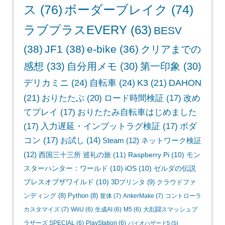
ス
(76)
ボーダーブレイク
(74)
ラブプラスEVERY
(63)
BESV
(38)
JF1
(38)
e-bike
(36)
クリアまでの
感想
(33)
自分用メモ
(30)
第一印象
(30)
デリカミニ
(24)
自転車
(24)
K3
(21)
DAHON
(21)
おりたたぶ
(20)
ロード時間検証
(17)
改め
てプレイ
(17)
おりたたみ自転車はじめました
(17)
入力遅延・インプットラグ検証
(17)
ボダ
コン
(17)
お試し
(14)
Steam
(12)
ネットワーク検証
(12)
西国三十三所 巡礼の旅
(11)
Raspberry Pi
(10)
モン
スターハンター：ワールド
(10)
iOS
(10)
ゼルダの伝説
ブレスオブザワイルド
(10)
3Dプリンタ
(9)
クラウドファ
ンディング
(8)
Python
(8)
筐体
(7)
AnkerMake
(7)
コントローラ
カスタマイズ
(7)
WiiU
(6)
生成AI
(6)
M5
(6)
大乱闘スマッシュブ
ラザーズ SPECIAL
(6)
PlayStation
(6)
バイオハザード5
(5)