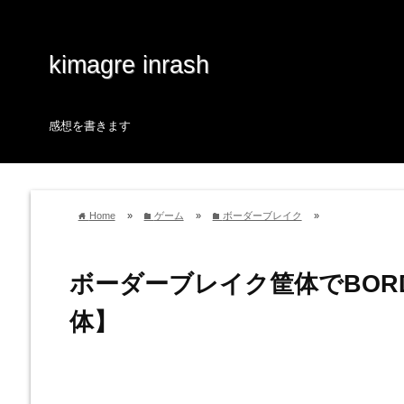
kimagre inrash
感想を書きます
Home
»
ゲーム
»
ボーダーブレイク
»
home
folder
folder
ボーダーブレイク筐体でBOR
体】