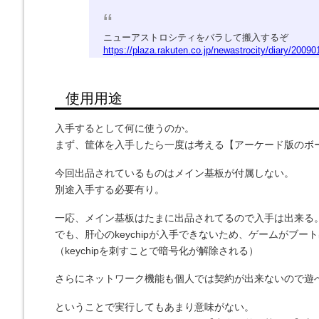
ニューアストロシティをバラして搬入するぞ
https://plaza.rakuten.co.jp/newastrocity/diary/2009
使用用途
入手するとして何に使うのか。
まず、筐体を入手したら一度は考える【
アーケード版のボ
今回出品されているものはメイン基板が付属しない。
別途入手する必要有り。
一応、メイン基板はたまに出品されてるので入手は出来る
でも、肝心のkeychipが入手できないため、
ゲームがブート
（keychipを刺すことで暗号化が解除される）
さらにネットワーク機能も個人では契約が出来ないので遊
ということで実行してもあまり意味がない。