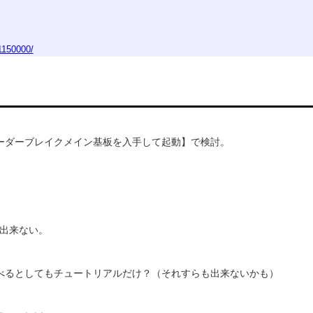
01150000/
ーダーブレイクメイン基板を入手して起動】
で検討。
。
出来ない。
べるとし
てもチュートリアルだけ？（それすらも出来ないかも）