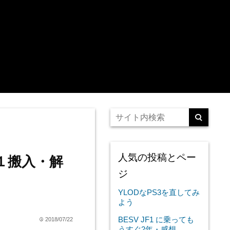
人気の投稿とペー
１搬入・解
ジ
YLODなPS3を直してみ
よう
BESV JF1 に乗っても
2018/07/22
time
うすぐ2年・感想