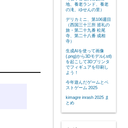
地、養老ランド、養老
の滝、ゆせんの里）
デリカミニ、第106週目
（西国三十三所 巡礼の
旅・第二十九番 松尾
寺、第二十八番 成相
寺）
生成AIを使って画像
(.png)から3Dモデル(.stl)
を起こして3Dプリンタ
でフィギュアを印刷し
よう！
今年遊んだゲームとベ
ストゲーム 2025
kimagre inrash 2025 ま
とめ