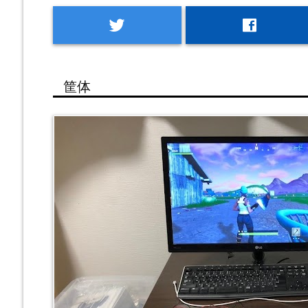
twitter
facebook
筐体