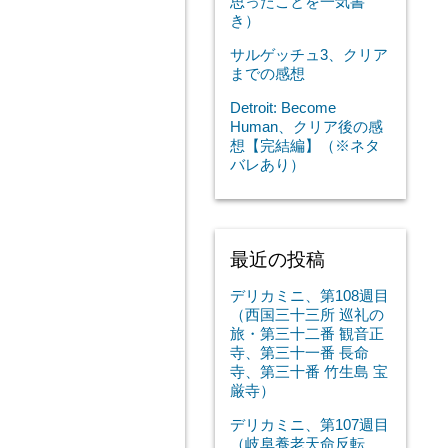
思ったことを一気書
き）
サルゲッチュ3、クリア
までの感想
Detroit: Become
Human、クリア後の感
想【完結編】（※ネタ
バレあり）
。
最近の投稿
デリカミニ、第108週目
（西国三十三所 巡礼の
旅・第三十二番 観音正
寺、第三十一番 長命
寺、第三十番 竹生島 宝
厳寺）
デリカミニ、第107週目
（岐阜養老天命反転