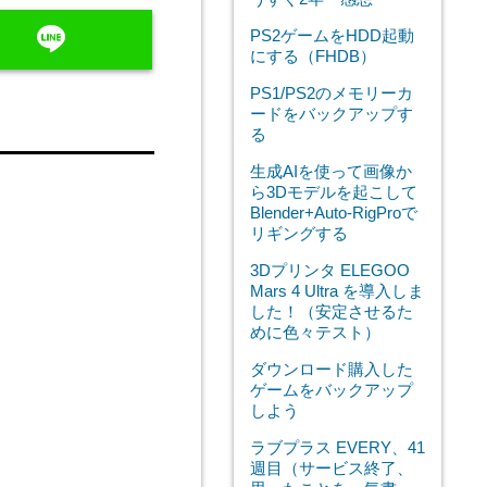
line
PS2ゲームをHDD起動
にする（FHDB）
PS1/PS2のメモリーカ
ードをバックアップす
る
生成AIを使って画像か
ら3Dモデルを起こして
Blender+Auto-RigProで
リギングする
3Dプリンタ ELEGOO
Mars 4 Ultra を導入しま
した！（安定させるた
めに色々テスト）
ダウンロード購入した
ゲームをバックアップ
しよう
ラブプラス EVERY、41
週目（サービス終了、