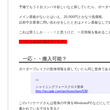
予備でもう１台コンパネ欲しいなと探していたら、
ボーダ
メイン基板がないとはいえ、20,000円とかなり低価格。
以前中古業者に問い合わせをしたときはメイン基板なしで10
これは買うしか・・・！と思うけど、一旦情報を集めるこ
ここからは自己責任でどうぞ。
一応・・搬入可能？
ボーダーブレイクの筐体情報を探していたら同じ筐体であ
シャイニングフォースクロス筐体
http://pccade.com/archives/
item/530
このパソケードさんは筐体の中身をWindowsPCなどにして
書かれている寸法を見ると