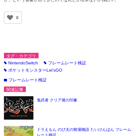
0
タグ・カテゴリ
NintendoSwitch
フレームレート検証
tag
tag
ポケットモンスターLet'sGO
tag
フレームレート検証
folder
関連記事
鬼武者 クリア後の印象
ドラえもん のび太の牧場物語 たいけんばん フレーム
レート検証