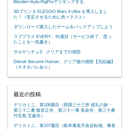
Blender+Auto-RigProでリギングする
3Dプリンタ ELEGOO Mars 4 Ultra を導入しまし
た！（安定させるために色々テスト）
ダウンロード購入したゲームをバックアップしよう
ラブプラス EVERY、41週目（サービス終了、思っ
たことを一気書き）
サルゲッチュ3、クリアまでの感想
Detroit: Become Human、クリア後の感想【完結編】
（※ネタバレあり）
最近の投稿
デリカミニ、第108週目（西国三十三所 巡礼の旅・
第三十二番 観音正寺、第三十一番 長命寺、第三十番
竹生島 宝厳寺）
デリカミニ、第107週目（岐阜養老天命反転地、養老