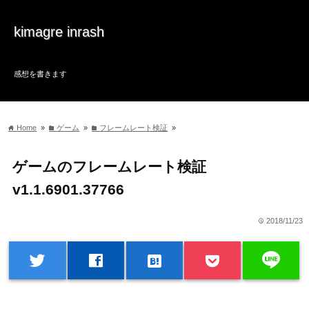
kimagre inrash
感想を書きます
Home
»
ゲーム
»
フレームレート検証
»
home
folder
folder
ゲームのフレームレート検証
v1.1.6901.37766
2018/11/23
time
line
twitter
facebook
hatenabookmark