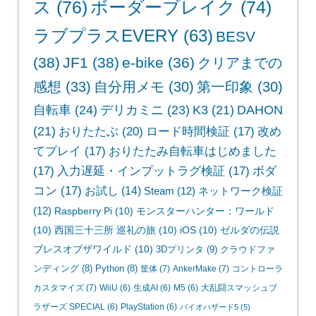
ス
(76)
ボーダーブレイク
(74)
ラブプラスEVERY
(63)
BESV
(38)
JF1
(38)
e-bike
(36)
クリアまでの
感想
(33)
自分用メモ
(30)
第一印象
(30)
自転車
(24)
デリカミニ
(23)
K3
(21)
DAHON
(21)
おりたたぶ
(20)
ロード時間検証
(17)
改め
てプレイ
(17)
おりたたみ自転車はじめました
(17)
入力遅延・インプットラグ検証
(17)
ボダ
コン
(17)
お試し
(14)
Steam
(12)
ネットワーク検証
(12)
Raspberry Pi
(10)
モンスターハンター：ワールド
(10)
西国三十三所 巡礼の旅
(10)
iOS
(10)
ゼルダの伝説
ブレスオブザワイルド
(10)
3Dプリンタ
(9)
クラウドファ
ンディング
(8)
Python
(8)
筐体
(7)
AnkerMake
(7)
コントローラ
カスタマイズ
(7)
WiiU
(6)
生成AI
(6)
M5
(6)
大乱闘スマッシュブ
ラザーズ SPECIAL
(6)
PlayStation
(6)
バイオハザード5
(5)