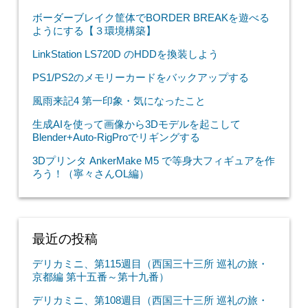
ボーダーブレイク筐体でBORDER BREAKを遊べる
ようにする【３環境構築】
LinkStation LS720D のHDDを換装しよう
PS1/PS2のメモリーカードをバックアップする
風雨来記4 第一印象・気になったこと
生成AIを使って画像から3Dモデルを起こして
Blender+Auto-RigProでリギングする
3Dプリンタ AnkerMake M5 で等身大フィギュアを作
ろう！（寧々さんOL編）
最近の投稿
デリカミニ、第115週目（西国三十三所 巡礼の旅・
京都編 第十五番～第十九番）
デリカミニ、第108週目（西国三十三所 巡礼の旅・