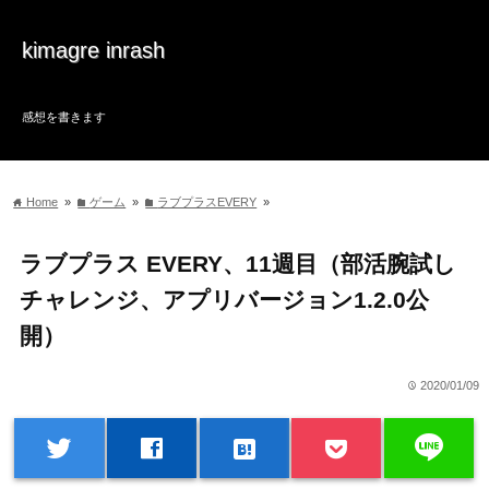
kimagre inrash
感想を書きます
Home
»
ゲーム
»
ラブプラスEVERY
»
home
folder
folder
ラブプラス EVERY、11週目（部活腕試し
チャレンジ、アプリバージョン1.2.0公
開）
2020/01/09
time
line
twitter
facebook
hatenabookmark