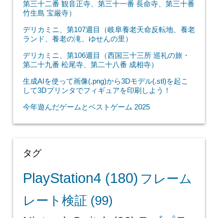
第三十二番 観音正寺、第三十一番 長命寺、第三十番
竹生島 宝厳寺）
デリカミニ、第107週目（岐阜養老天命反転地、養老
ランド、養老の滝、ゆせんの里）
デリカミニ、第106週目（西国三十三所 巡礼の旅・
第二十九番 松尾寺、第二十八番 成相寺）
生成AIを使って画像(.png)から3Dモデル(.stl)を起こ
して3Dプリンタでフィギュアを印刷しよう！
今年遊んだゲームとベストゲーム 2025
タグ
PlayStation4
(180)
フレーム
レート検証
(99)