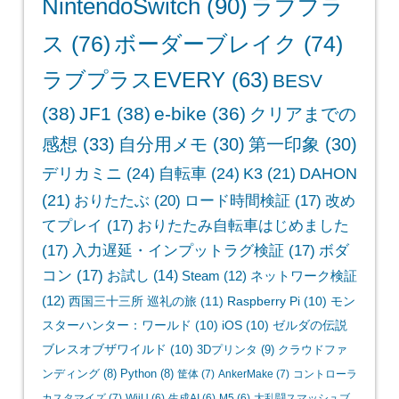
NintendoSwitch
(90)
ラブプラ
ス
(76)
ボーダーブレイク
(74)
ラブプラスEVERY
(63)
BESV
(38)
JF1
(38)
e-bike
(36)
クリアまでの
感想
(33)
自分用メモ
(30)
第一印象
(30)
デリカミニ
(24)
自転車
(24)
K3
(21)
DAHON
(21)
おりたたぶ
(20)
ロード時間検証
(17)
改め
てプレイ
(17)
おりたたみ自転車はじめました
(17)
入力遅延・インプットラグ検証
(17)
ボダ
コン
(17)
お試し
(14)
Steam
(12)
ネットワーク検証
(12)
西国三十三所 巡礼の旅
(11)
Raspberry Pi
(10)
モン
スターハンター：ワールド
(10)
iOS
(10)
ゼルダの伝説
ブレスオブザワイルド
(10)
3Dプリンタ
(9)
クラウドファ
ンディング
(8)
Python
(8)
筐体
(7)
AnkerMake
(7)
コントローラ
カスタマイズ
(7)
WiiU
(6)
生成AI
(6)
M5
(6)
大乱闘スマッシュブ