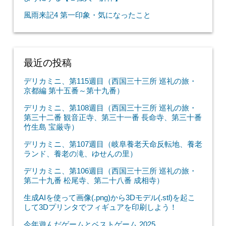
風雨来記4 第一印象・気になったこと
最近の投稿
デリカミニ、第115週目（西国三十三所 巡礼の旅・
京都編 第十五番～第十九番）
デリカミニ、第108週目（西国三十三所 巡礼の旅・
第三十二番 観音正寺、第三十一番 長命寺、第三十番
竹生島 宝厳寺）
デリカミニ、第107週目（岐阜養老天命反転地、養老
ランド、養老の滝、ゆせんの里）
デリカミニ、第106週目（西国三十三所 巡礼の旅・
第二十九番 松尾寺、第二十八番 成相寺）
生成AIを使って画像(.png)から3Dモデル(.stl)を起こ
して3Dプリンタでフィギュアを印刷しよう！
今年遊んだゲームとベストゲーム 2025