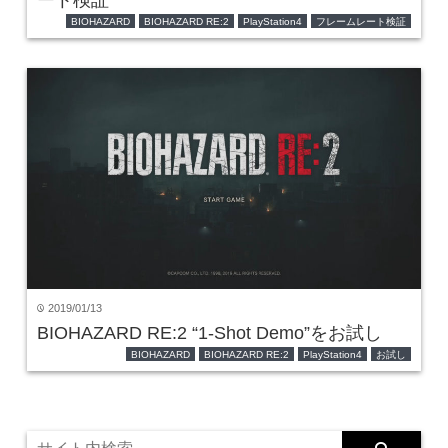
BIOHAZARD
BIOHAZARD RE:2
PlayStation4
フレームレート検証
2019/01/13
time
BIOHAZARD RE:2 “1-Shot Demo”をお試し
BIOHAZARD
BIOHAZARD RE:2
PlayStation4
お試し