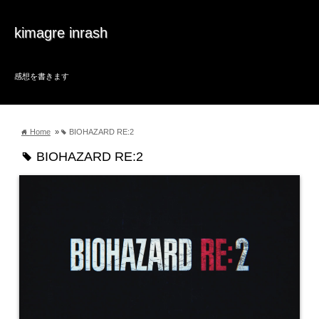
kimagre inrash
感想を書きます
Home
»
BIOHAZARD RE:2
home
tag
BIOHAZARD RE:2
tag