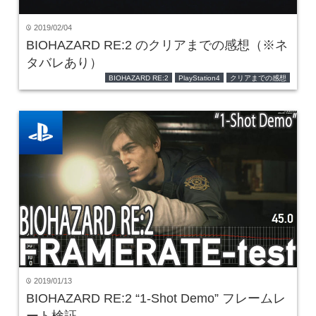
2019/02/04
time
BIOHAZARD RE:2 のクリアまでの感想（※ネ
タバレあり）
BIOHAZARD RE:2
PlayStation4
クリアまでの感想
2019/01/13
time
BIOHAZARD RE:2 “1-Shot Demo” フレームレ
ート検証