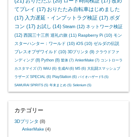
(21)
おりたたぶ
(20)
ロード時間検証
(17)
改め
てプレイ
(17)
おりたたみ自転車はじめました
(17)
入力遅延・インプットラグ検証
(17)
ボダ
コン
(17)
お試し
(14)
Steam
(12)
ネットワーク検証
(12)
西国三十三所 巡礼の旅
(11)
Raspberry Pi
(10)
モン
スターハンター：ワールド
(10)
iOS
(10)
ゼルダの伝説
ブレスオブザワイルド
(10)
3Dプリンタ
(9)
クラウドファ
ンディング
(8)
Python
(8)
筐体
(7)
AnkerMake
(7)
コントローラ
カスタマイズ
(7)
WiiU
(6)
生成AI
(6)
M5
(6)
大乱闘スマッシュブ
ラザーズ SPECIAL
(6)
PlayStation
(6)
バイオハザード5
(5)
SAMURAI SPIRITS
(5)
年末まとめ
(5)
Selenium
(5)
カテゴリー
3Dプリンタ
(8)
AnkerMake
(4)