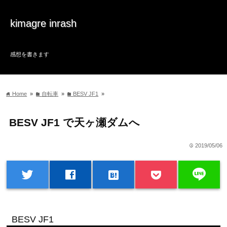
kimagre inrash
感想を書きます
Home
»
自転車
»
BESV JF1
»
home
folder
folder
BESV JF1 で天ヶ瀬ダムへ
2019/05/06
time
line
twitter
facebook
hatenabookmark
BESV JF1