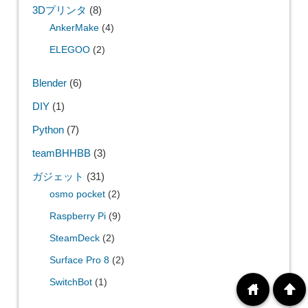
3Dプリンタ
(8)
AnkerMake
(4)
ELEGOO
(2)
Blender
(6)
DIY
(1)
Python
(7)
teamBHHBB
(3)
ガジェット
(31)
osmo pocket
(2)
Raspberry Pi
(9)
SteamDeck
(2)
Surface Pro 8
(2)
SwitchBot
(1)
home
arrowup