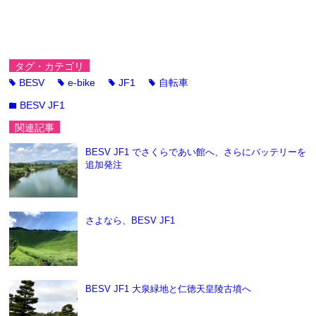
タグ・カテゴリ
BESV
e-bike
JF1
自転車
tag
tag
tag
tag
BESV JF1
folder
関連記事
BESV JF1 でさくらであい館へ、さらにバッテリーを
追加発注
さよなら、BESV JF1
BESV JF1 大泉緑地と仁徳天皇陵古墳へ