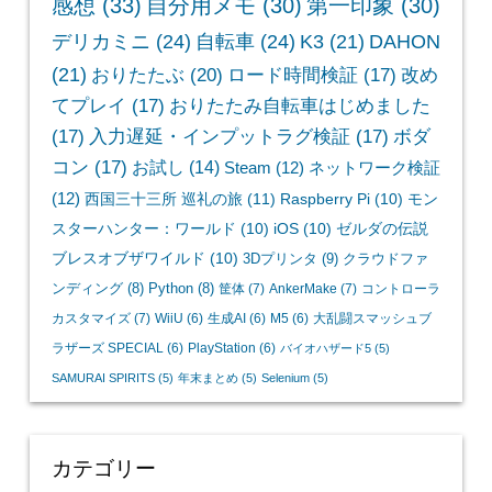
感想
(33)
自分用メモ
(30)
第一印象
(30)
デリカミニ
(24)
自転車
(24)
K3
(21)
DAHON
(21)
おりたたぶ
(20)
ロード時間検証
(17)
改め
てプレイ
(17)
おりたたみ自転車はじめました
(17)
入力遅延・インプットラグ検証
(17)
ボダ
コン
(17)
お試し
(14)
Steam
(12)
ネットワーク検証
(12)
西国三十三所 巡礼の旅
(11)
Raspberry Pi
(10)
モン
スターハンター：ワールド
(10)
iOS
(10)
ゼルダの伝説
ブレスオブザワイルド
(10)
3Dプリンタ
(9)
クラウドファ
ンディング
(8)
Python
(8)
筐体
(7)
AnkerMake
(7)
コントローラ
カスタマイズ
(7)
WiiU
(6)
生成AI
(6)
M5
(6)
大乱闘スマッシュブ
ラザーズ SPECIAL
(6)
PlayStation
(6)
バイオハザード5
(5)
SAMURAI SPIRITS
(5)
年末まとめ
(5)
Selenium
(5)
カテゴリー