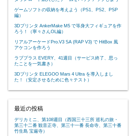
ゲームソフトの収納を考えよう（PS1、PS2、PSP
編）
3Dプリンタ AnkerMake M5 で等身大フィギュアを作
ろう！（寧々さんOL編）
リアルアーケードPro.V3 SA (RAP V3) で HitBox 風
アケコンを作ろう
ラブプラス EVERY、41週目（サービス終了、思っ
たことを一気書き）
3Dプリンタ ELEGOO Mars 4 Ultra を導入しまし
た！（安定させるために色々テスト）
最近の投稿
デリカミニ、第108週目（西国三十三所 巡礼の旅・
第三十二番 観音正寺、第三十一番 長命寺、第三十番
竹生島 宝厳寺）