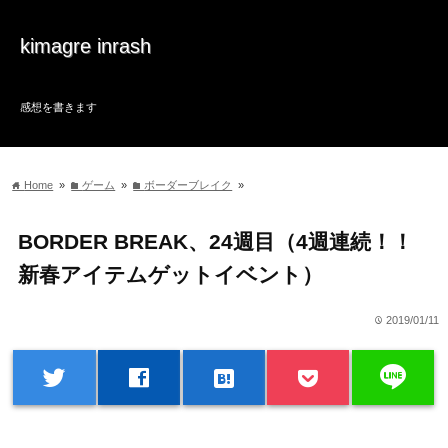
kimagre inrash
感想を書きます
Home
»
ゲーム
»
ボーダーブレイク
»
home
folder
folder
BORDER BREAK、24週目（4週連続！！
新春アイテムゲットイベント）
2019/01/11
time
line
twitter
facebook
hatenabookmark