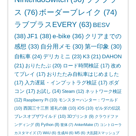
ス
(76)
ボーダーブレイク
(74)
ラブプラスEVERY
(63)
BESV
(38)
JF1
(38)
e-bike
(36)
クリアまでの
感想
(33)
自分用メモ
(30)
第一印象
(30)
自転車
(24)
デリカミニ
(23)
K3
(21)
DAHON
(21)
おりたたぶ
(20)
ロード時間検証
(17)
改め
てプレイ
(17)
おりたたみ自転車はじめました
(17)
入力遅延・インプットラグ検証
(17)
ボダ
コン
(17)
お試し
(14)
Steam
(12)
ネットワーク検証
(12)
Raspberry Pi
(10)
モンスターハンター：ワールド
(10)
西国三十三所 巡礼の旅
(10)
iOS
(10)
ゼルダの伝説
ブレスオブザワイルド
(10)
3Dプリンタ
(9)
クラウドファ
ンディング
(8)
Python
(8)
筐体
(7)
AnkerMake
(7)
コントローラ
カスタマイズ
(7)
WiiU
(6)
生成AI
(6)
M5
(6)
大乱闘スマッシュブ