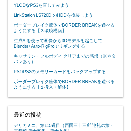
YLODなPS3を直してみよう
LinkStation LS720D のHDDを換装しよう
ボーダーブレイク筐体でBORDER BREAKを遊べる
ようにする【３環境構築】
生成AIを使って画像から3Dモデルを起こして
Blender+Auto-RigProでリギングする
キャサリン・フルボディ クリアまでの感想（※ネタ
バレあり）
PS1/PS2のメモリーカードをバックアップする
ボーダーブレイク筐体でBORDER BREAKを遊べる
ようにする【１搬入・解体】
最近の投稿
デリカミニ、第115週目（西国三十三所 巡礼の旅・
京都編 第十五番～第十九番）