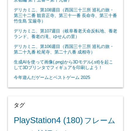
デリカミニ、第108週目（西国三十三所 巡礼の旅・
第三十二番 観音正寺、第三十一番 長命寺、第三十番
竹生島 宝厳寺）
デリカミニ、第107週目（岐阜養老天命反転地、養老
ランド、養老の滝、ゆせんの里）
デリカミニ、第106週目（西国三十三所 巡礼の旅・
第二十九番 松尾寺、第二十八番 成相寺）
生成AIを使って画像(.png)から3Dモデル(.stl)を起こ
して3Dプリンタでフィギュアを印刷しよう！
今年遊んだゲームとベストゲーム 2025
タグ
PlayStation4
(180)
フレーム