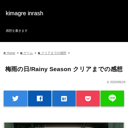
kimagre inrash
感想を書きます
Home
»
ゲーム
»
クリアまでの感想
»
home
folder
folder
梅雨の日/Rainy Season クリアまでの感想
2020/06/24
time
line
twitter
facebook
hatenabookmark