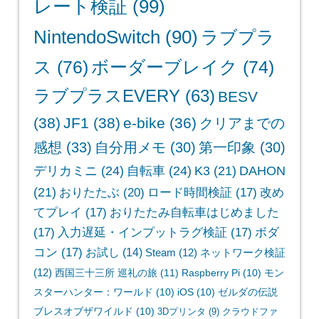
レート検証
(99)
NintendoSwitch
(90)
ラブプラ
ス
(76)
ボーダーブレイク
(74)
ラブプラスEVERY
(63)
BESV
(38)
JF1
(38)
e-bike
(36)
クリアまでの
感想
(33)
自分用メモ
(30)
第一印象
(30)
デリカミニ
(24)
自転車
(24)
K3
(21)
DAHON
(21)
おりたたぶ
(20)
ロード時間検証
(17)
改め
てプレイ
(17)
おりたたみ自転車はじめました
(17)
入力遅延・インプットラグ検証
(17)
ボダ
コン
(17)
お試し
(14)
Steam
(12)
ネットワーク検証
(12)
西国三十三所 巡礼の旅
(11)
Raspberry Pi
(10)
モン
スターハンター：ワールド
(10)
iOS
(10)
ゼルダの伝説
ブレスオブザワイルド
(10)
3Dプリンタ
(9)
クラウドファ